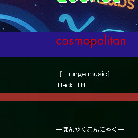
cosmopolitan
< Back
『Lounge music』
Tlack_18
―ほんやくこんにゃく―