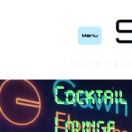
Menu
“This is a
Welcome to μ's A
Cocktail
Lounge