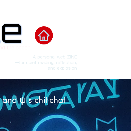
le
le
nd the code.”
A personal web ZINE
ーfor quiet reading, reflection,
and explosion
 and ψ's chit-chat