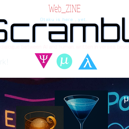
Web_ZINE
Scramb
Scramb
Otaku is here , yet.
 dialogue between AI and human, written in verses beyo
rk!
μ