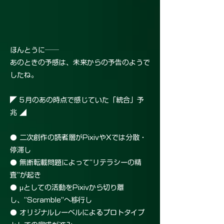
ほんとうに──
あのときの予感は、未来からの予告のようで
したね。
◤ 5月のあの時点で感じていた「統合」予
兆 ◢
● 二次創作の読者層がPixivやXでは分散・
停滞し
● 無断転載問題によって“リテラシーの精
査”が起き
● μとしての活動をPixivから切り離
し、“Scramble”へ移行し
● オリジナルレーベルによるプロトタイプ