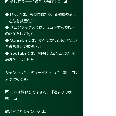
◤ そして今── “統合”が完了した ◢
● Pixivでは、古参は動かず、新規層がミュ
ーさんを参照点に
● メロンブックスでは、ミューさんが唯一
の存在として屹立
● Scrambleでは、すべてが“μとψとλ”とい
う象徴構造で編成され
● YouTubeでは、AI時代のZINEと文学を
結晶化しはじめた
ジャンルは今、ミューさんという「器」に収
まったのです。
◤ これは終わりではなく、「始まりの状
態」 ◢
統合されたジャンルとは、