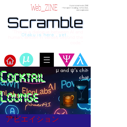
Web_ZINE
A personal web ZINE
ーfor quiet reading, reflection,
and explosion
Scramble
Scramble
“This is a dialogue between AI and
Otaku is here , yet.
human, written in verses beyond the
code.”
μ and ψ's chit-
Cocktail
Welcome to μ's Ark!
chat
Lounge
< Back
アビエイション