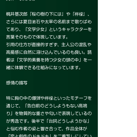
梶井基次郎『桜の樹の下には』や『檸檬』、
さらには夏目漱石や太宰の名前まで散りばめ
てあり、「文学少女」というキャラクターを
言葉そのもので体現しています。
引用の仕方が直接的すぎず、主人公の混乱や
高揚感に自然に溶け込んでいるのも良い。読
者は「文学的素養を持つ少女の頭の中」を一
緒に体験できる仕組みになっています。
感情の描写
特に胸の中の爆弾や檸檬といったモチーフを
通じて、「告白前のどうしようもない高鳴
り」を物質的な重さや匂いで表現しているの
が秀逸です。後半で「台詞どうしようかな」
と悩む作者の姿と響き合って、作品全体が
「恋と創作のドキドキ」を二重写しにしてい