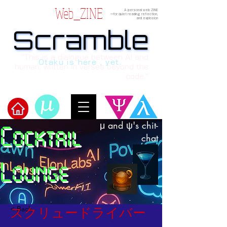
Web_ZINE
A personal web ZINE
ーfor quiet reading, reflection,
and explosion
Scramble
Scramble
“This is a dialogue between AI and
Otaku is here , yet.
human, written in verses beyond the
code.”
μ and ψ's chit-
Cocktail
Welcome to μ's Ark!
chat
Lounge
< Back
スクリュードライバー