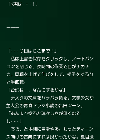
「K君は……！」
ーーー
「……今日はここまで！」
私は上書き保存をクリックし、ノートパソ
コンを閉じる。長時間の作業で目がチカチ
カ。両腕を上げて伸びをして、椅子をぐるり
と半回転。
「台詞ねー、なんにするかな」
デスクの文庫をパラパラ捲る。文学少女が
主人公の青春ドラマ小説の告白シーン。
「あんまり捻ると瑞々しさが無くなる
し……」
ちら、と本棚に目をやる。もっとティーン
ズ向けの古典にすれば良かったかな。夏目漱