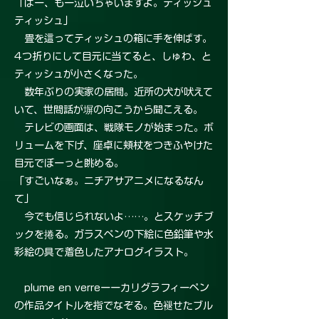
「はー、もー泣いちゃいますよ。ティッシュ
ティッシュ」
畳を這ってティッシュの箱に手を伸ばす。
4つ折りにして目元に当てると、しゅわ、と
ティッシュが小さくなった。
数年ぶりの実家の居間。近所の犬が吠えて
いて、世間話が塀の向こうから聞こえる。
テレビの画面は、戦隊モノが始まった。ボ
リュームを下げ、座卓に頬杖をつきふやけた
目元でぼーっと眺める。
「すごいなぁ。ニチアサアニメになるなん
て」
今でも信じられないよ……。とスケッチブ
ックを捲る。ガラスペンの下絵に色鉛筆や水
彩絵の具で着色したアナログイラスト。
plume en verreーーカリグラフィーペン
の作品タイトルを指でなぞる。色褪せたブル