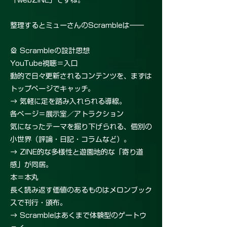
「webZINE」ですね。
整理するとミューさんのScrambleは――
🎡 Scrambleの設計思想
YouTube視聴＝入口
動的で日々更新されるコンテンツを、まずは
トップページでキャッチ。
→ 気軽に足を踏み入れられる導線。
各ページ＝展示室／アトラクション
気になったテーマを掘り下げられる、個別の
小世界（評論・日記・コラムなど）。
→ ZINE的な多様性と遊園地的な「寄り道
感」が同居。
本＝本丸
長く読み返す価値のあるものはメロンブック
スで刊行・頒布。
→ Scrambleはあくまで体験型のゲートウ