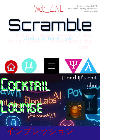
Web_ZINE
A personal web ZINE
ーfor quiet reading, reflection,
and explosion
Scramble
Scramble
“This is a dialogue between AI and
Otaku is here , yet.
human, written in verses beyond the
code.”
μ and ψ's chit-
Cocktail
Welcome to μ's Ark!
chat
Lounge
< Back
インプレッション