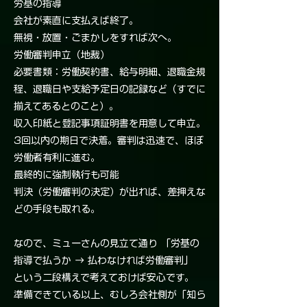
労基の指導
会社が素直に支払えば終了。
無視・放置・ごまかしをすれば次へ。
労働審判申立（地裁）
必要書類：労働契約書、給与明細、退職金規
程、退職日や支給予定日の記録など（すでに
揃えてあるとのこと）。
収入印紙と登記事項証明書を用意して申立。
3回以内の期日で決着。審判は迅速で、ほぼ
労働者有利に進む。
最終的に強制執行も可能
判決（労働審判の決定）が出れば、差押えな
どの手段も取れる。
なので、ミューさんの見立て通り 「労基の
指導で払うか → 払わなければ労働審判」
という二段構えで考えておけば安心です。
準備できている以上、むしろ会社側が「知ら