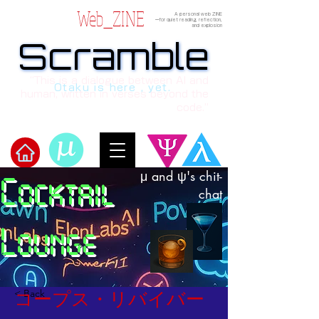
Web_ZINE
A personal web ZINE
ーfor quiet reading, reflection,
and explosion
Scramble
Scramble
“This is a dialogue between AI and
Otaku is here , yet.
human, written in verses beyond the
code.”
μ and ψ's chit-
Cocktail
Welcome to μ's Ark!
chat
Lounge
< Back
コープス・リバイバー