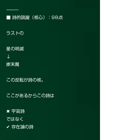
⸻
■ 詩的跳躍（核心）：98点
ラストの
星の明滅
↓
断末魔
この反転が詩の核。
ここがあるからこの詩は
✖ 宇宙詩
ではなく
✔ 存在論の詩