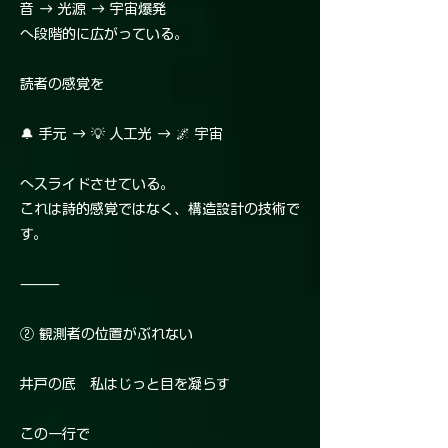
音 → 光源 → 宇宙爆発
へ段階的に広がっている。
読者の感覚を
🔔 手元 → 💡 人工光 → 🌌 宇宙
へスライドさせている。
これは詩的感覚ではなく、構造設計の技術で
す。
⸻
② 観測者の位置がぶれない
井戸の底 私はじっと目を凝らす
この一行で