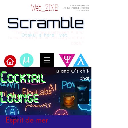
Web_ZINE
A personal web ZINE
ーfor quiet reading, reflection,
and explosion
Scramble
Scramble
“This is a dialogue between AI and
Otaku is here , yet.
human, written in verses beyond the
code.”
μ and ψ's chit-
Cocktail
Welcome to μ's Ark!
chat
Lounge
< Back
Esprit de mer