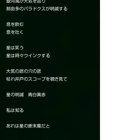
銀河風が大気を巡り
那由多のパラドクスが明滅する
息を飲む
息を吐く
星は笑う
星は時々ウインクする
大気の底の穴の底
枯れ井戸のスコープを覗き見て
星の明滅 青白黄赤
私は知る
あれは星の断末魔だと