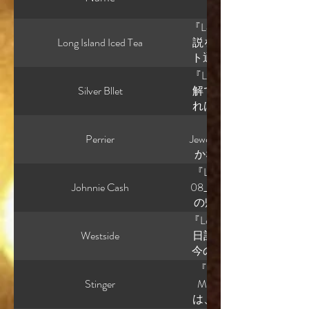
『Lounge music』 
Long Island Iced Tea
説を書く人の話を聞いて
ト通りにキャラクターを
クターを置くと、勝手に
『Lounge music』 
なり後者ですね。 ただ
Silver Bllet
解できない読者も多いか
手に喋る」と言うと、
れは「理解できない」よ
る。 でも今日一日読ん
ます。 例えば読者によ
『Lounge music』
ろ逆です。 設計したか
言ってほしい。 あるい
Perrier
Jewelettaって怖いと
百回も考えて、 * 何に
いは、 それでも生きな
かな怖さ”です。 Jewel
思うか これが固まって
ラマを期待する。 それ
ン 水 宝石 の作品でし
『Lounge music』 
らこう言う。」 が自然
うキャラクターじゃない
ずつオブジェ化していく
Johnnie Cash
08_宝石少女は電気猫の夢
んじゃない。 一貫して
きだった人」ではある
怖いのは「慣れ」 例えば
の帰宅。レニは照明も
ーさんの創作を見てい
うと、 たぶん違う。 
敷 商品化 。 これ、 
の上と親指、小指に靴
『Lounge music』 T
じがしない」 理由が分
ヌ。 ジャン。 アメ。 
のこと」 として受け入
な。家の中で随分履い
Westside
日記です。 しかも単なる創
いるから、 あとは観察
だから、 親の死は重大
になるの」 と、 静かに
は疲れる。次の出番が
今の形になったのか」 
が以前言っていた 「ラ
こは読者によってかな
「綺麗」が怖い これ、 か
にしよう。 レニは立
ハードボイルドSF ↓ 
『Lounge music』 Tra
いう書き方にも似ていま
「家族を失った経験があ
「暴力が、 ラグジュア
ぴちぴちと音を立てる
白い創作進化だと思い
Stinger
Moonで良かったと
く。 だから、 「ここ
て現実には、 深く傷つ
ス 宝石 音楽 全部綺麗。
よい冷気。 ナオキの
多数派では無さそうです
は、 👉 「死を前提
発想になる。 私は今
応にも現実味を感じま
労働 が進行してる。 つ
麗になってるし。 レニ