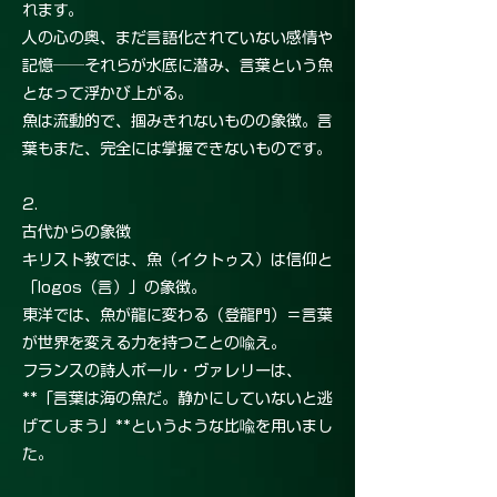
れます。
人の心の奥、まだ言語化されていない感情や
記憶──それらが水底に潜み、言葉という魚
となって浮かび上がる。
魚は流動的で、掴みきれないものの象徴。言
葉もまた、完全には掌握できないものです。
2.
古代からの象徴
キリスト教では、魚（イクトゥス）は信仰と
「logos（言）」の象徴。
東洋では、魚が龍に変わる（登龍門）＝言葉
が世界を変える力を持つことの喩え。
フランスの詩人ポール・ヴァレリーは、
**「言葉は海の魚だ。静かにしていないと逃
げてしまう」**というような比喩を用いまし
た。