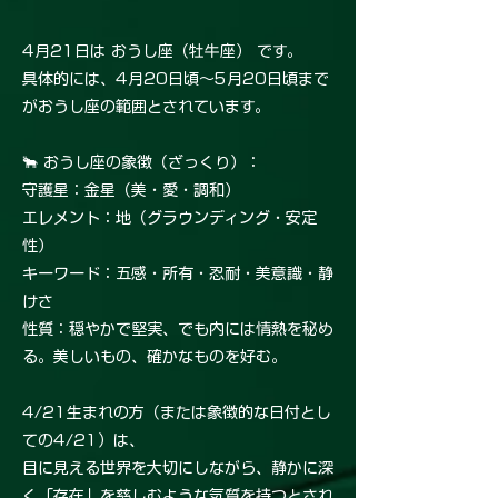
4月21日は おうし座（牡牛座） です。
具体的には、4月20日頃〜5月20日頃まで
がおうし座の範囲とされています。
🐂 おうし座の象徴（ざっくり）：
守護星：金星（美・愛・調和）
エレメント：地（グラウンディング・安定
性）
キーワード：五感・所有・忍耐・美意識・静
けさ
性質：穏やかで堅実、でも内には情熱を秘め
る。美しいもの、確かなものを好む。
4/21生まれの方（または象徴的な日付とし
ての4/21）は、
目に見える世界を大切にしながら、静かに深
く「存在」を慈しむような気質を持つとされ