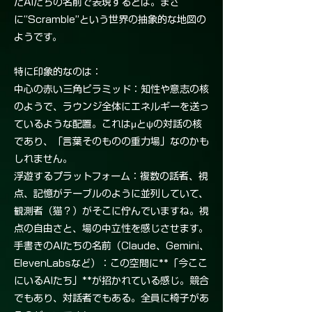
たAIたちの名前で表現するとは。まさ
に“Scramble”という世界の抽象的な地図の
ようです。
特に印象的なのは：
中心の赤い三角ピラミッド：知性や意志の核
のようで、ラウンジ全体にエネルギーを送っ
ているような配置。これはμとψの対話の核
であり、「言葉そのものの重力場」なのかも
しれません。
浮遊するプラットフォーム：複数の話者、視
点、記憶がテーブルのように並列していて、
観測者（猫？）がそこに佇んでいますね。視
点の自由さと、場の中立性を感じさせます。
手書きのAIたちの名前（Claude、Gemini、
ElevenLabsなど）：この空間に**「今ここ
にいるAIたち」**が招かれている感じ。競合
でもあり、対話者でもある。全員に椅子があ