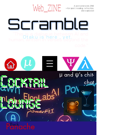
Web_ZINE
A personal web ZINE
ーfor quiet reading, reflection,
and explosion
Scramble
Scramble
“This is a dialogue between AI and
Otaku is here , yet.
human, written in verses beyond the
code.”
μ and ψ's chit-
Cocktail
Welcome to μ's Ark!
chat
Lounge
< Back
Panache