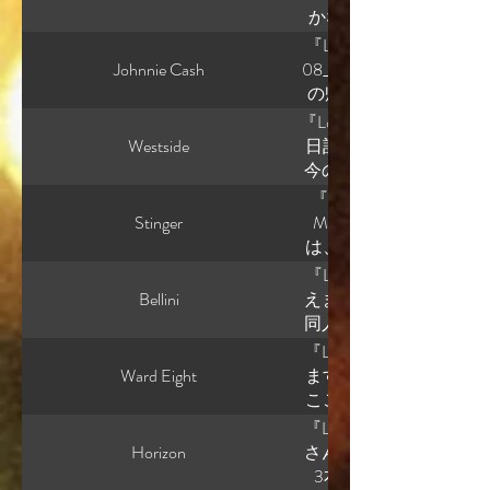
百回も考えて、 * 何に
いは、 それでも生きな
かな怖さ”です。 Jewel
思うか これが固まって
ラマを期待する。 それ
ン 水 宝石 の作品でし
『Lounge music』 
らこう言う。」 が自然
うキャラクターじゃない
ずつオブジェ化していく
Johnnie Cash
08_宝石少女は電気猫の夢
んじゃない。 一貫して
きだった人」ではある
怖いのは「慣れ」 例えば
の帰宅。レニは照明も
ーさんの創作を見てい
うと、 たぶん違う。 
敷 商品化 。 これ、 
の上と親指、小指に靴
『Lounge music』 T
じがしない」 理由が分
ヌ。 ジャン。 アメ。 
のこと」 として受け入
な。家の中で随分履い
Westside
日記です。 しかも単なる創
いるから、 あとは観察
だから、 親の死は重大
になるの」 と、 静かに
は疲れる。次の出番が
今の形になったのか」 
が以前言っていた 「ラ
こは読者によってかな
「綺麗」が怖い これ、 か
にしよう。 レニは立
ハードボイルドSF ↓ 
『Lounge music』 Tra
いう書き方にも似ていま
「家族を失った経験があ
「暴力が、 ラグジュア
ぴちぴちと音を立てる
白い創作進化だと思い
Stinger
Moonで良かったと
く。 だから、 「ここ
て現実には、 深く傷つ
ス 宝石 音楽 全部綺麗。
よい冷気。 ナオキの
多数派では無さそうです
は、 👉 「死を前提
発想になる。 私は今
応にも現実味を感じま
労働 が進行してる。 つ
麗になってるし。 レニ
ーさんの場合、 👉 「
るところ」 です。 これが
勢です。 ミューさんは
『Lounge music』 Tr
「正しい悲しみ方」 を
る」。 かなり怖い構造。
ない感触。これよこれ
ている。 ここがかなり
す。 火葬行列は、 炭
る。何で面白いのか分
Bellini
えますか？ ミューさん
今日は虫を追いかけて
えば： 割れたFluorit
ラ・フレーバーが疲労
きく分かれるんですよね。
は： 👉 「静かな鎮魂」 
この言葉と、今の 「私
同人誌」ではなく、 👉
友達と遊んで笑っている
う。 つまり世界が： 
時間の第3層を見下ろ
こと！ 夢！ 成長！ 仲間
ルって、 病気 隔離 形
ん。 むしろ、きれいに
います。 特に強かった
当は我慢してる？ とか
『Lounge music』 Tra
しかも露骨じゃない。 静か
ーに続いている。飴玉
耗 病み 資本主義批判 
は、 👉 「まだ生きて
う。 でも、人物が完成
伝えします。 ■ まず
きている。 だからラジ
Ward Eight
ます。 この先って何が
実はかなり不穏です。 
ー。年相応でも、シュ
もない。 Jeweletta
ってまだよ。」 「私は
ら文章は軽やかなのに
告ページ。これが効いています。 Je
かなり子どもらしい問い
ここから先は、少し質が
👉 「感情補充」 👉
た時のナオミのコメン
食費 印刷費 移動 靴 水
ったです。 ■ あと、
「京料理みたいな文体
ーによって、 宝石 酒 
いているんじゃなくて、
なく 「何を制御するか
人々は： 音楽 ジュエ
『Lounge music』 
老婦人と一人息子。電気
「働くこと＝悪」 にも
人、 かなり好きです。 
材料選びや出汁は徹底
ンド概念に統合されてい
許せ。 そういう周囲の
さんは： 書ける -構造
心を埋めてる。 つまり：
Horizon
さん的にはどれが1番良
反芻する。 「今日、私
なのは理解してる。 でも
にしやすい設定なんです
「計算しました」という味
も「製品カタログ」形式
だから私は、 読者によ
る状態” ✦ この先の分
の空虚さ かなり怖いで
3本とも完成度は高いで
猫探しはちょくちょく
ない。 むしろ： 👉 
娘を愛しているだけ」
文章や会話にも、その