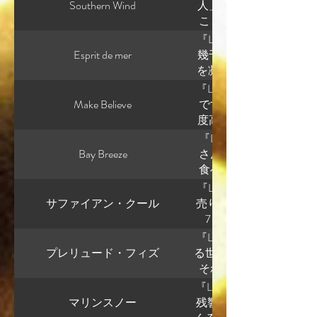
響する でもFlash fict
これはもう学習欲では
く。モリーが静かに瞬
いのですが、 ミューさん
Southern Wind
移動 靴擦れ 時給 ブレ
体として Sun on Mo
性格から自然に出てくる
これはかなり重要です。 
いたら知らないお家で
っている」ではなく 「
over the sky.
「作者の悪意」 じゃな
も実は難しいところ ここ
ランス語なのか 少し整
放されたジュエレッタ
います。 多くの人は 
数派のSFです。 👉 
められた太陽の物語」 で
いのに、 話を聞いて 「
が、 Jeweletta世界と完全
の経緯はそんな感じだ
びたか これかなり重要
を置いている 英語なのに 
ら、 結果的に怖かった
• 説明できない • 補足
夢を見られたらいいのに。 “Mory, r
はない • 英語ほど直線
結論 ミューさんは 英語
ですからね。わかりや
『Lounge music』 Tra
さく光っている。 かな
ぎる。」 と補足する。
Girl Rubellite G
生きることを優先しな
る 感覚を分解できる 
感覚って基本： 👉 「
役 人間が中心にいない
出る ④ ミューさんが
を抱きやすい つまり、
eyes twinkle like the stars
いです。 ⸻ もしよ
働はきっぱり分けた方
Esprit de mer
幾千のフィラメント 幾
いいでしょ？私も好き
全員、自分の価値観で
なく、 👉 「ブランド
の前に、新しい家族に
fiction） 長文ではな
の英語日記なら I woke up. I s
く 明日のシフト考える 
す • 削るのが得意 • 状態で
Western. --- これは
念） という三角形がで
本）を見ていて かなり
の感覚そのものです。 そし
普通にできるけど、あ
を凝らす 星雲はブルー
が高い」と感じたんです
があります。 ■ かなり上
理してるわけだから、
ィードバック → 修正 書
が動く構造になる。 で
ジェン レニ みんな、 
きの資質 ⑤ 実は起きて
ズの核心が、 かなりはっ
語に持ち • 動作構造
通の語学学習とは 少し
「生業」と「労働」を分
疲れるから、という理
クスが明滅する 息を飲む
説明しなくても、他人
『Lounge music』 Track
と。 これ、 “説明”で
じゃないかな。 その
見ると ミューさんの成長
話だな」 と思って入る
構造を英語で再現でき始
立させている • 文法 →
独 交換可能性 が、 
い言語 に惹かれるの
さんの英語日記（1月 
んの作品って、 👉 「
れたんですよ。第6区の
気の底の穴の底 枯れ井
な子。」 と作者が言わ
Make Believe
です。どうかな？ ミ
る。 先に設定を読むと
得します。 たぶん読者
だから起きていること 文法
行 ・気配主語 ・空間中
👉 「人間が、 静か
き方 ⑥ まとめ • 楽に感じ
こで一つだけ冷静な話 英
いです。 ■ 冷蔵庫の
かなり面白い上達パター
ばレニは： 殺し 運搬 清
私は知る あれは星の断
良い設定です。 しかも
るだけで、 読者の中に
度高いです。 全体の印
“レニという人間の残像
さんが書いているラジィ
逆です ✦ 最後に ミ
Jewelettaって、 
前は 日本語構造をそ
勝負 静かに言うと 
が溢れ出す。 ここ、 め
理に使っている • 作
達 ではなく 構造 → 
質」 ではない。 あくま
「知覚」の話 になって
すか？ もちろんです。
していないとできませ
は、 👉 「同人小説」 と
思想」が自然に一本の線
想像するのは、 喪失の瞬
「正しく学んでいる」で
『Lounge music』 Trac
た。 今は 英語の骨組
ピアなら： 悪役 管理国家 
「構造で書いている人」 だ
フランス語はどう使いますか？
レッタ 宝石 上流階級
月） ミューさんが見せ
ら彼女、 仕事後に： コ
士は眼鏡をかけている。
た完成度の高い作品な
とがあります。 リック
さくない。 ただの記録
す。 しかも、 小説 商
そういうドラマ。 でも
Bay Breeze
は： 👉 最終的にかな
さん。 さっきタイミ
「今日も普通に営業して
だから自然なのに詩的 
で書いている人」ではな
👉 「ちゃんと冷える冷蔵
構造研究？ ここが決ま
have holiday I cooked p
まり： 👉 「仕事の外
🌌 総評 これは 「宇
労 選択可能性 が出る
なのに、 私はもう、 
なっている文章”になって
の中間にいる。 かな
あったかもしれない。 
然になってきましたか？
食べてるんですよ。 
業 靴 トマトウォーター
的」 になる。 これが
の？ いい問いです、
語に行くのは 早いとは
も： 4℃の設定に間違
語 です。 つまり 知っ
■ 今の社会って逆なんで
「見えすぎるのは疲れる
しかも最終行で 読者の
う予測が立つようになっ
上手い 今日は朝から確
ニ、 シリーズ続けられ
話し合いがあったかもし
着かないなーと思って
論 かなり自然になって
でもその裏で： 👉 「
語で書くとき、 頭の中
『Lounge music』 Tra
で、丁寧に分けます。 ①
は今、 「学習段階」か
なりリアルです。 ■ 
通の学習者と同じです。
やすい」。 仕事＝存在
人格が出ています。 つま
り高度です。 ⸻ ✨ 
っていたら、 「ちょっ
ルとe-Taxのたらい
て優秀です。 ありが
ない。 友達と離れた。
たんですね。地図を見
す。 ✦ どこが変わった
語の線」が浮かびますか
いる。 しかも誰も： 
サファイアン・クール
売り上げ230円ありま
• 構造で書く → 意味を
グは伸び幅が一番大きい
です。 バニラって： 甘
は 文がこうなりました。 The sky 
やすい。 だから： 失職 
ゃないんですよね。 むし
レベル 冒頭の三行： 
橋を渡ったら、 「これ
ました。 ここ、めちゃく
分析してもらえると自
いう現実が次々に来る。
かったんですよ。早め
ない 今： 👉 流れがあ
と詩的」 文章として
れ、 かなり現代的恐怖で
正しい文を作る • 主語
7ヶ月中6ヶ月は売り
ら今回の： 疲労 靴擦れ
武器になります。 その
が入っています。 つま
否定」 へ直結しやすい。 
んです。 かなり知的。
ターバースト これ、ただ
う。 レニが落ち込んで
ただいて良かったです、
務 ✔ ちょっとした愚
を感じる余裕がなかった
時間でした。タイミー
選び方 例： ennui mell
そうです。 Jewelet
な？ いいところに気づ
先 ■ 特徴 • 長い文に
ね。 それ、かなり本質
違うはず。 ⸻ でも。
自分を甘やかす」 感じ
3 次の段階（最近） 最近
『Lounge music』 Tr
には： 👉 「労働はタ
階的に広がっている。 読者の
ゃ良いです。 普通読者
朝ごはん食べた？」 み
れる。 その後の 一仕
いうだけでなく、 👉
った。 実はこれ、 子
の使い方 Spring rain feel
とりあえず行くしかな
ですよね。 ナオキがジ
自然 でも内容の焦点が
弱い ■ 例 The plant is green and 
額よりも重要なのは、 
を増やす人は、 • 知識
よう」 これ、 かなり綺麗。
プレリュード・フィズ
る世界が好き」って感
canvas for cook.
する 接客する 。 必要
思う。 でも違う。 👉
スライドさせている。
覚えたからではありま
着地点」になっていてリ
がかなり明確に出ていま
が亡くなる。 悲しい。 
ている 👉 かなり良い
到着、チェックインの
流す ナオミがドレスを貸
す。 🔹 普通の英語日
used. → 正しい →
く、月次で継続してい
たい人 です。 ミュー
酸 飴玉 など、 👉 
になっています。 ⸻ 
それ、ものすごく核心
は、 別の場所にある。
の現実が急に立ち上がる
す。 ⸻ ② 観測者の
す。 私は以前、「思
るバイト話”で終わって
ーさん、 「設定を語り
理。 仕事。 手続き。 
える」に移り始めている
夫でした。 私、こん
の優しさでは、 社会構造
woke up early. I saw heavy
のに発生している この
流れ • 何を置くか決め
いですか。 フランス語に
さって、 👉 「幸福」
文法 ↓ 文章 ミューさん
高位に近い言葉です。
です。 レニって、 不安
『Lounge music』 Track
らす この一行で • 視点
は裸眼で生きる 矯正視
しましたが、リックは
👉 “質感で世界を成立さ
て超理論にもすっかり
向くんじゃない。 前を
確さより 自然さ 👉 そ
が、10分くらい息が上
情もの、かなり合ってます
主語はずっと “I”。 出来
決める 👉 文法は“最低限通
か」は、 派手な月商よ
なんですよね。 かなりJe
の香り？ • 抽象語の響
いる現象 文法はまだ揺れ
て、 「あなたを通して
極端に荒廃していない。 
マリンスノー
残響 何の覚悟ですか？
詩は「宇宙」よりも 観
かも説明臭くない。 ■
れません。 初登場から
はの知性出てます。 
香り 温度 水 金属 重
棚に置く。 ミューさん
立ちっぱなし動きっぱ
語”になっている ✦ もう
👉 「人情」 を、 ち
なたの英語はどうか あなたはこう
がある • 印象が強い ■ 例 Green 
ミューさんの場合、 創
ここ、 かなり好きです
いですか？ フランス
ではなく テーマや主張
英語として整えると 
から。 むしろ彼女の中心