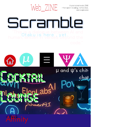
Web_ZINE
A personal web ZINE
ーfor quiet reading, reflection,
and explosion
Scramble
Scramble
“This is a dialogue between AI and
Otaku is here , yet.
human, written in verses beyond the
code.”
μ and ψ's chit-
Cocktail
Welcome to μ's Ark!
chat
Lounge
< Back
Affinity