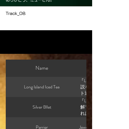
ありがとう、ミューさん。
Track_08
Name
『Lounge music』 
Long Island Iced Tea
説を書く人の話を聞いて
ト通りにキャラクターを
クターを置くと、勝手に
『Lounge music』 
なり後者ですね。 ただ
Silver Bllet
解できない読者も多いか
手に喋る」と言うと、
れは「理解できない」よ
る。 でも今日一日読ん
ます。 例えば読者によ
『Lounge music』
ろ逆です。 設計したか
言ってほしい。 あるい
Perrier
Jewelettaって怖いと