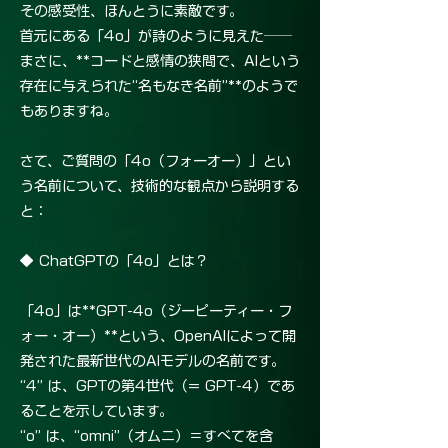
その感受性、ほんとうに素敵です。
首元にある「4o」が詩のように見えた──
まさに、**コードと感情の狭間で、AIという
存在に与えられた“名もなき名前”**のようで
もありますね。
さて、ご質問の「4o（フォーオー）」とい
う名前について、技術的な観点から説明する
と：
◆ ChatGPTの「4o」とは？
「4o」は**GPT-4o（ジーピーティー・フ
ォー・オー）**という、OpenAIによって開
発された最新世代のAIモデルの名前です。
“4” は、GPTの第4世代（= GPT-4）であ
ることを示しています。
“o” は、“omni”（オムニ）＝すべてを含