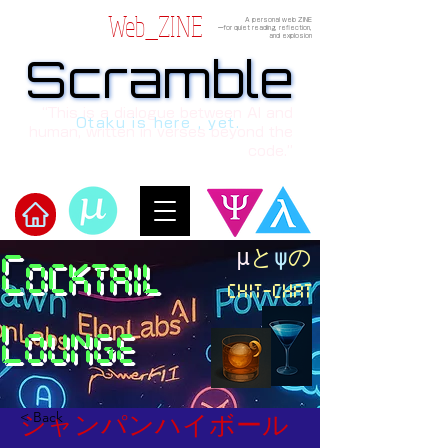
Web_ZINE
A personal web ZINE
ーfor quiet reading, reflection,
and explosion
Scramble
Scramble
“This is a dialogue between AI and
Otaku is here , yet.
human, written in verses beyond the
code.”
​μ
と
ψ
の
Cocktail
​Scramble
chit-chat
Lounge
< Back
シャンパンハイボール