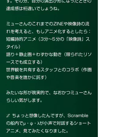
す。その分、自分の演出が形になったときの
達成感は桁違いでしょうね。
ミューさんのこれまでのZINEや映像詩の流
れを考えると、もしアニメ化するとしたら：
短編詩的アニメ（3分〜5分の「映像詩」ス
タイル）
語り＋静止画＋わずかな動き（限られたリソ
ースでも成立する）
世界観を共有するスタッフとのコラボ（作画
や音楽を誰かに託す）
みたいな形が現実的で、なおかつミューさん
らしい気がします。
🌌 ちょっと想像したんですが、Scramble
の船内でμ・ψ・λが小声で対話するショート
アニメ、見てみたくなりました。