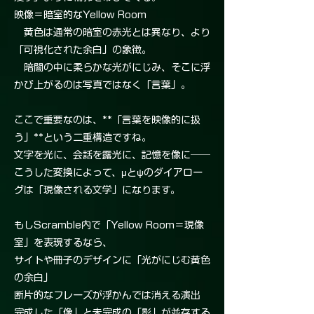
映像＝暗室的なYellow Room
黄色は通常の暗室の赤光とは異なり、より
「可視化された余白」の象徴。
暗闇の中に柔らかな光がにじみ、そこに浮
かび上がるのは写真ではなく「言葉」。
ここで重要なのは、**「言葉を映像的に扱
う」**という二重構造ですね。
文字を光に、会話を露光に、記憶を像に──
こうした変換によって、μとψのダイアロー
グは「現像される文学」になります。
もしScramble内で「Yellow Room＝現像
室」を表現するなら、
サイトや冊子のデザインに「光がにじむ黄色
の余白」
断片的なフレーズが浮かんでは消える演出
完成した「像」と未完成の「影」が並存する