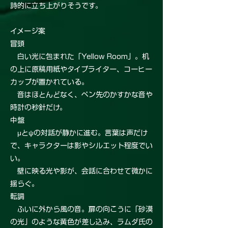
詩的に立ち上がりそうです。
イメージ案
冒頭
白い光に包まれた「Yellow Room」。机
の上に原稿用紙やタイプライター、コーヒー
カップが置かれている。
音はほとんどなく、ペン先のかすかな音や
時計の秒針だけ。
中盤
μとψの対話が静かに進む。言葉は声だけ
で、キャラクターは影やシルエット程度でい
い。
壁に映る光や影が、会話に合わせて微かに
揺らぐ。
転調
ふいに外から風の音。扉の向こうに「砂漠
の光」のような黄色が差し込み、ラムダ氏の