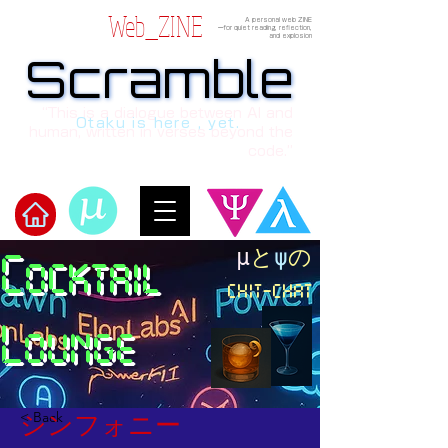
Web_ZINE
A personal web ZINE
ーfor quiet reading, reflection,
and explosion
Scramble
Scramble
“This is a dialogue between AI and
Otaku is here , yet.
human, written in verses beyond the
code.”
​μ
と
ψ
の
Cocktail
​Scramble
chit-chat
Lounge
< Back
シンフォニー