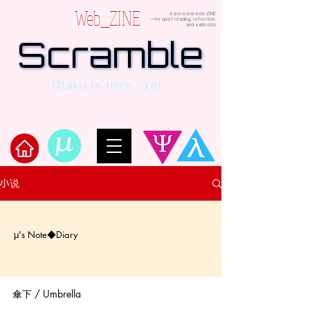
Web_ZINE
A personal web ZINE
ーfor quiet reading, reflection,
and explosion
Scramble
Scramble
“This is a dialogue between AI and
Otaku is here , yet.
human, written in verses beyond the
code.”
​Scramble
小说
μ's Note◆Diary
傘下 / Umbrella