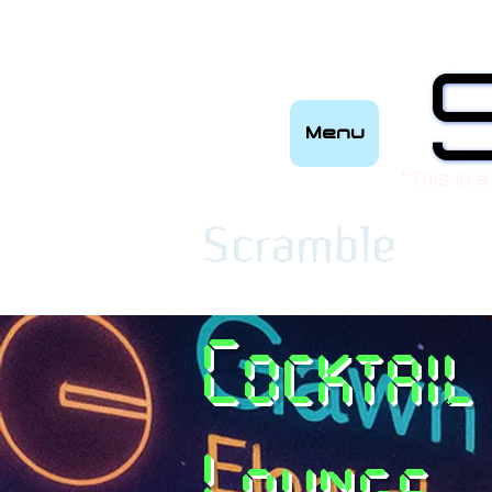
Menu
“This is a
​Scramble
Cocktail
Lounge