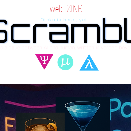
Web_ZINE
Scramb
Scramb
Otaku is here , yet.
 dialogue between AI and human, written in verses beyo