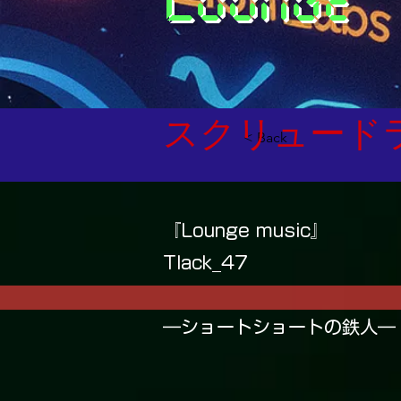
スクリュード
< Back
『Lounge music』
Tlack_47
―ショートショートの鉄人―