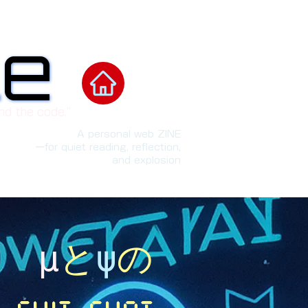
le
le
nd the code.”
A personal web ZINE
ーfor quiet reading, reflection,
and explosion
​μ
と
ψ
の