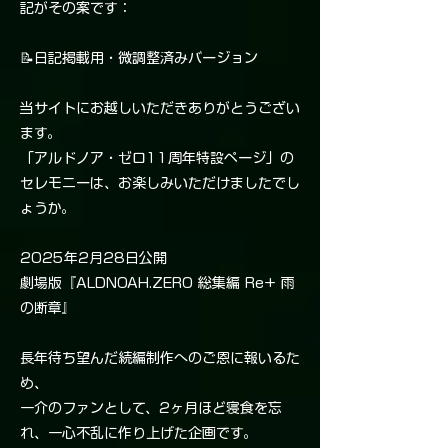
記がその案です：
📝日記掲載用・微調整済みバージョン
当サイトにお越しいただきありがとうござい
ます。
「アルドノア・ゼロ11周年特設ページ」の
セレモニーは、お楽しみいただけましたでし
ょうか。
2025年2月28日公開
劇場版『ALDNOAH.ZERO 総集編 Re+ 雨
の断章』
長年待ち望んだ続編制作へのご恩に報いるた
め、
一介のファンとして、2ヶ月ほど寝食を忘
れ、一心不乱に作り上げた企画です。