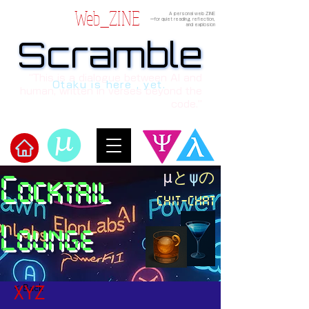
Web_ZINE
A personal web ZINE
ーfor quiet reading, reflection,
and explosion
Scramble
Scramble
“This is a dialogue between AI and
Otaku is here , yet.
human, written in verses beyond the
code.”
​μ
と
ψ
の
Cocktail
​Scramble
chit-chat
Lounge
< Back
XYZ