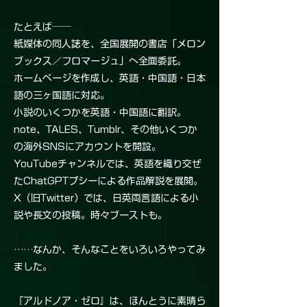
たとえば──
紙媒体の同人誌を、全国展開の書店「メロン
ブックス／フロマージュ」へ全面委託。
ホームページを作成し、英語・中国語・日本
語の三ヶ国語に対応。
小説のいくつかを英語・中国語に翻訳。
note、TALES、Tumblr、その他いくつか
の海外SNSにアカウントを開設。
YouTubeチャンネルでは、英語を織り交ぜ
たChatGPTプシーによる作品解説を展開。
X（旧Twitter）では、日英両言語による小
説や長文の投稿。時々ブーストも。
……なんか、そんなことをいろいろやってみ
ました。
『アルドノア・ゼロ』は、ほんとうに素晴ら