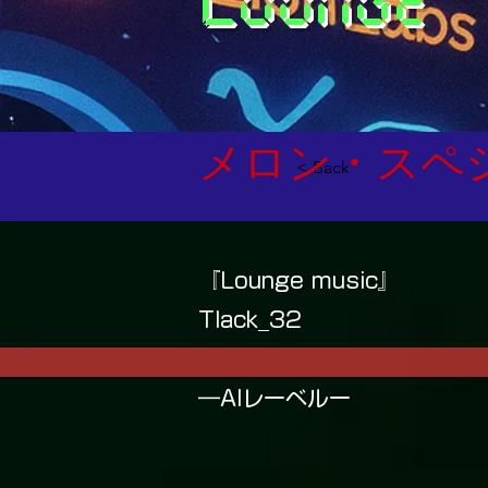
メロン・スペ
< Back
『Lounge music』
Tlack_32
―AIレーベルー