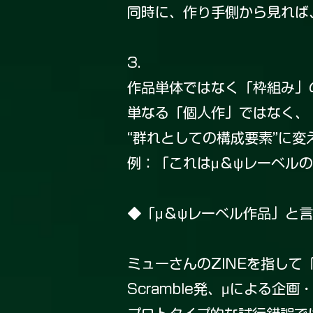
同時に、作り手側から見れば
3.
作品単体ではなく「枠組み」
単なる「個人作」ではなく、
“群れとしての構成要素”に変
例：「これはμ＆ψレーベル
◆「μ＆ψレーベル作品」と
ミューさんのZINEを指し
Scramble発、μによる