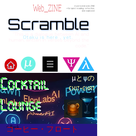
Web_ZINE
A personal web ZINE
ーfor quiet reading, reflection,
and explosion
Scramble
Scramble
“This is a dialogue between AI and
Otaku is here , yet.
human, written in verses beyond the
code.”
​μ
と
ψ
の
Cocktail
​Scramble
chit-chat
Lounge
< Back
コーヒー・フロート