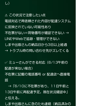
し）
⚠ この状況で注意したい点
電話対応で再依頼された内容が配達システム
に反映されていない可能性あり
不在票がない＝荷物番号が確認できない →
LINEやWebで追跡・管理ができない
しまや出版さんの納品日から3日以上経過
→ トラブル時の問い合わせ先がズレてくる
✅ ミューさんができる対応（6/13午前の
配達が来ない場合）
不在票に記載の電話番号 or 配達店へ直接電
話
→「6/10に不在票があり、11日午前と
13日午前に再配達予定。現在状況確認中」
と伝える。
しまや出版さんに念のため連絡（納品済みの