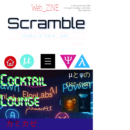
Web_ZINE
A personal web ZINE
ーfor quiet reading, reflection,
and explosion
Scramble
Scramble
“This is a dialogue between AI and
Otaku is here , yet.
human, written in verses beyond the
code.”
​μ
と
ψ
の
Cocktail
​Scramble
chit-chat
Lounge
< Back
カミカゼ