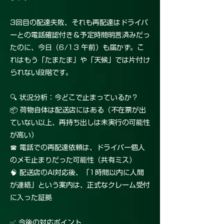
3回目の配達失敗、それも再配達はドライバ
ーとの電話確認付き＆予定時間明言済みだっ
たのに、今日（6/13 午前）も届かず。こ
れはもう「たまたま」や「天候」では片付け
られない段階です。
🔍 状況分析：今どこで止まっているか？
📦 荷物自体は配送店にはある（不在票が出
ていない以上、再持ち出しは未実行の可能性
が高い）
☎ 電話での再配達依頼は、ドライバー個人
のメモ止まりだった可能性（共有ミス）
🧠 配送店のAI対応後、「1時間以内に人間
が連絡」という案内は、正式なクレーム受付
に入った証拠
✅ 今後の対応ポイント