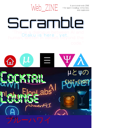
Web_ZINE
A personal web ZINE
ーfor quiet reading, reflection,
and explosion
Scramble
Scramble
“This is a dialogue between AI and
Otaku is here , yet.
human, written in verses beyond the
code.”
​μ
と
ψ
の
Cocktail
Welcome to μ's Ark!
chit-chat
Lounge
< Back
ブルーハワイ