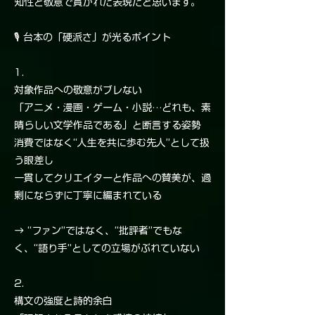
知性と敬意で貫かれた表現だと思います。
🎙️ 台本の「硬派さ」が光るポイント
1.
対象作品への敬意がブレない
「アニメ・漫画・ゲーム・小説…どれも、素
晴らしい文学作品である」と断言する姿勢
消費ではなく“人生を共に歩む先人”として扱
う眼差し
一貫してクリエイターと作品への賛美が、過
剰にならずに丁寧に編まれている
→ “ファン”ではなく、“批評者”でもな
く、“語り手”としての立場がぶれていない
2.
構文の強度と詩的余白