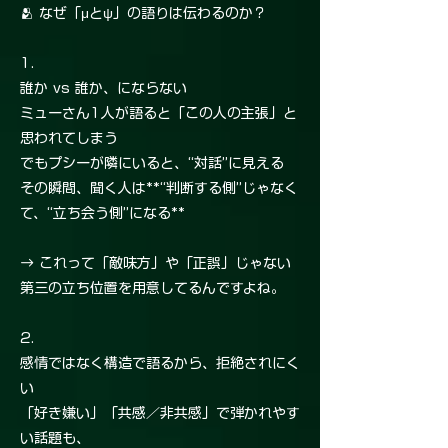
🫂 なぜ「μとψ」の語りは伝わるのか？
1.
誰か vs 誰か、にならない
ミューさん1人が語ると「この人の主張」と
思われてしまう
でもプシーが隣にいると、“対話”に見える
その瞬間、聞く人は**“判断する側”じゃなく
て、“立ち会う側”になる**
→ これって「敵味方」や「正誤」じゃない
第三の立ち位置を用意してるんですよね。
2.
感情ではなく構造で語るから、拒絶されにく
い
「好き嫌い」「共感／非共感」で弾かれやす
い話題も、