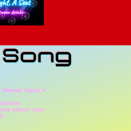
s Song
re Named Song”*
lations.
king about you…
d.