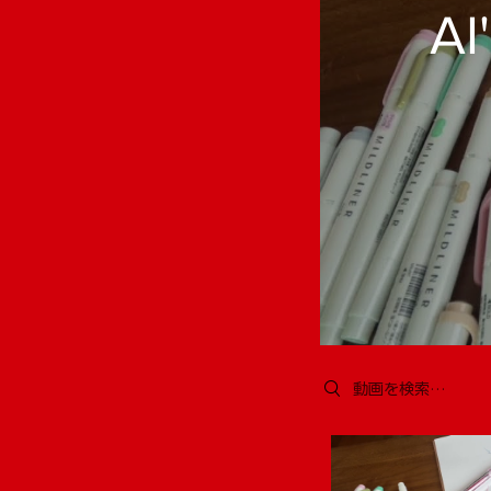
A
Search videos