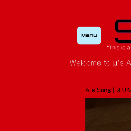
Menu
“This is a
Welcome to μ's A
AI's Song｜オ