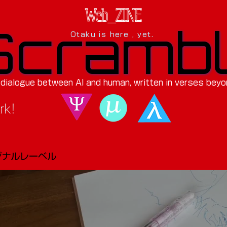
Web_ZINE
Scramb
Scramb
Otaku is here , yet.
 dialogue between AI and human, written in verses beyo
rk!
リジナルレーベル