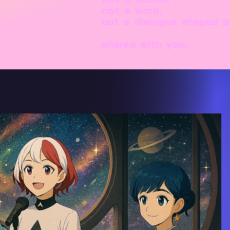
not a word,
but a dialogue shaped b
shared with you.