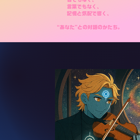
言葉でもなく、
記憶と気配で響く、
“あなた”との対話のかたち。
SCROLL DOWN