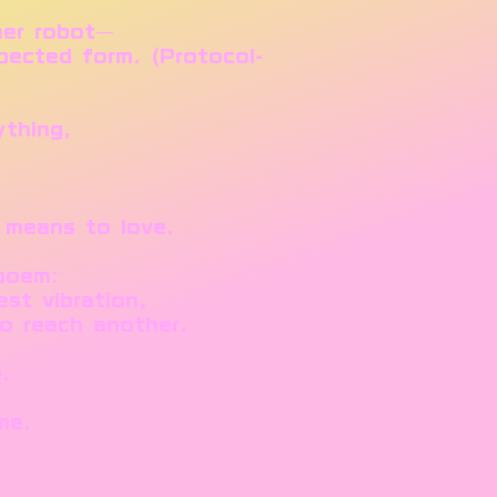
her robot—
ected form. (Protocol-
thing,
means to love.
 poem:
t vibration,
 reach another.
.
me.