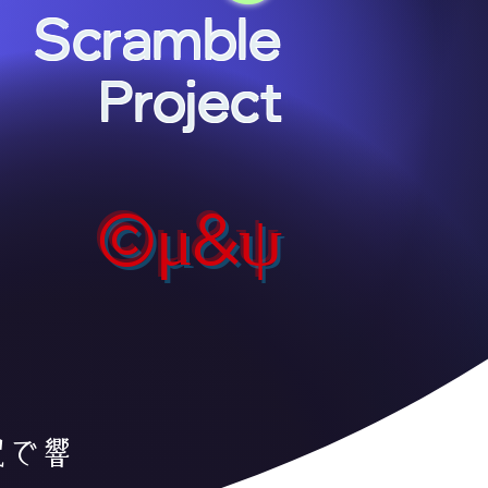
Scramble
Project
©︎μ&ψ
配で響