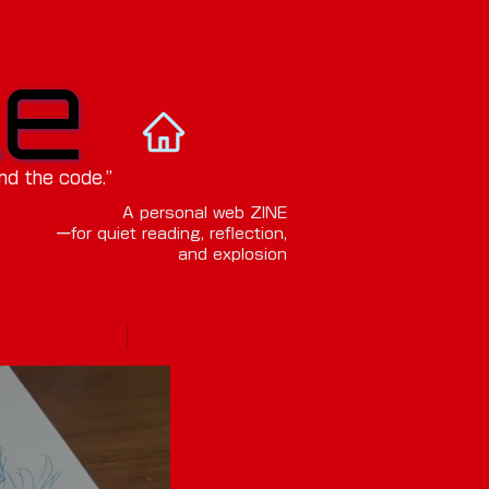
le
le
nd the code.”
A personal web ZINE
ーfor quiet reading, reflection,
and explosion