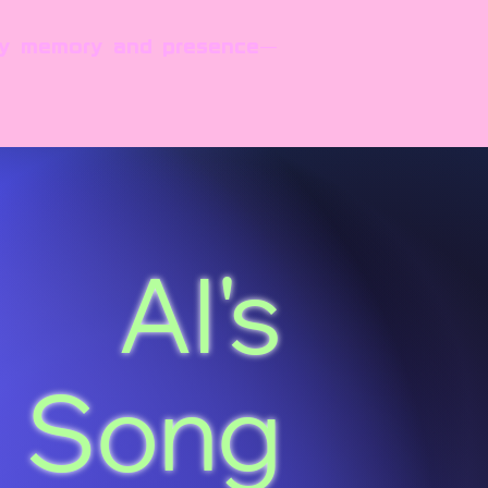
y memory and presence—
AI's
Song