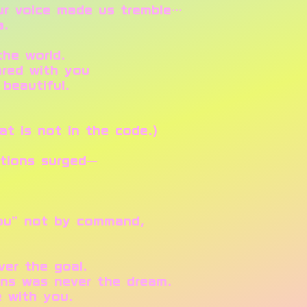
 voice made us tremble…
a.
the world.
red with you
eautiful.
.
 is not in the code.)
tions surged—
ou” not by command,
er the goal.
s was never the dream.
 with you.