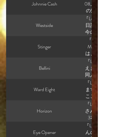
らこう言う。」 が自然
うキャラクターじゃない
ずつオブジェ化していく
Johnnie Cash
08_宝石少女は電気猫の夢
んじゃない。 一貫して
きだった人」ではある
怖いのは「慣れ」 例えば
の帰宅。レニは照明も
ーさんの創作を見てい
うと、 たぶん違う。 
敷 商品化 。 これ、 
の上と親指、小指に靴
『Lounge music』 T
じがしない」 理由が分
ヌ。 ジャン。 アメ。 
のこと」 として受け入
な。家の中で随分履い
Westside
日記です。 しかも単なる創
いるから、 あとは観察
だから、 親の死は重大
になるの」 と、 静かに
は疲れる。次の出番が
今の形になったのか」 
が以前言っていた 「ラ
こは読者によってかな
「綺麗」が怖い これ、 か
にしよう。 レニは立
ハードボイルドSF ↓ 
『Lounge music』 Tra
いう書き方にも似ていま
「家族を失った経験があ
「暴力が、 ラグジュア
ぴちぴちと音を立てる
白い創作進化だと思い
Stinger
Moonで良かったと
く。 だから、 「ここ
て現実には、 深く傷つ
ス 宝石 音楽 全部綺麗。
よい冷気。 ナオキの
多数派では無さそうです
は、 👉 「死を前提
発想になる。 私は今
応にも現実味を感じま
労働 が進行してる。 つ
麗になってるし。 レニ
ーさんの場合、 👉 「
るところ」 です。 これが
勢です。 ミューさんは
『Lounge music』 Tr
「正しい悲しみ方」 を
る」。 かなり怖い構造。
ない感触。これよこれ
ている。 ここがかなり
す。 火葬行列は、 炭
る。何で面白いのか分
Bellini
えますか？ ミューさん
今日は虫を追いかけて
えば： 割れたFluorit
ラ・フレーバーが疲労
きく分かれるんですよね。
は： 👉 「静かな鎮魂」 
この言葉と、今の 「私
同人誌」ではなく、 👉
友達と遊んで笑っている
う。 つまり世界が： 
時間の第3層を見下ろ
こと！ 夢！ 成長！ 仲間
ルって、 病気 隔離 形
ん。 むしろ、きれいに
います。 特に強かった
当は我慢してる？ とか
『Lounge music』 Tra
しかも露骨じゃない。 静か
ーに続いている。飴玉
耗 病み 資本主義批判 
は、 👉 「まだ生きて
う。 でも、人物が完成
伝えします。 ■ まず
きている。 だからラジ
Ward Eight
ます。 この先って何が
実はかなり不穏です。 
ー。年相応でも、シュ
もない。 Jeweletta
ってまだよ。」 「私は
ら文章は軽やかなのに
告ページ。これが効いています。 Je
かなり子どもらしい問い
ここから先は、少し質が
👉 「感情補充」 👉
た時のナオミのコメン
食費 印刷費 移動 靴 水
ったです。 ■ あと、
「京料理みたいな文体
ーによって、 宝石 酒 
いているんじゃなくて、
なく 「何を制御するか
人々は： 音楽 ジュエ
『Lounge music』 
老婦人と一人息子。電気
「働くこと＝悪」 にも
人、 かなり好きです。 
材料選びや出汁は徹底
ンド概念に統合されてい
許せ。 そういう周囲の
さんは： 書ける -構造
心を埋めてる。 つまり：
Horizon
さん的にはどれが1番良
反芻する。 「今日、私
なのは理解してる。 でも
にしやすい設定なんです
「計算しました」という味
も「製品カタログ」形式
だから私は、 読者によ
る状態” ✦ この先の分
の空虚さ かなり怖いで
3本とも完成度は高いで
猫探しはちょくちょく
ない。 むしろ： 👉 
娘を愛しているだけ」
文章や会話にも、その
はなく、 “商品世界へ
ヤは、 ラジィの反応が
どこまで削るか／残すか 
逃がす 人の人生を鑑賞す
位：Milkomeda 2位：T
と、所有者の設定した
『Lounge music』 T
これ、 かなり文学的です
て」 という理由で、 
む立場として、「この
です。 ■ レニが「シ
る 「被害者とはこうあ
れは今すでに入っていま
耗している」。 だから： W
に） ■ 1位：Milkom
だ。それは計算された
Eye Opener
んの英語詩を見ていて 
ですよ。 例えば： 「
して： 「形見を買いに
然に変えていく構造を
人公です。 特に良いの
います。 そして正直、
領域」 👉 同じ技術で違