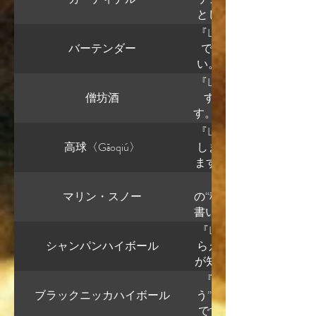
るから、話が急に“人生
界が見える になってい
その箱を開けるより先
かな？現場は気持ちよ
このまま続ければ、 
だけどちょっと詩的」 
思います。 特に： フ
1文ずつ完成させる • 積
前提で設計し、静かに
良いものを長く使う、
でしょう。 だから： 
普通の学習者は 最初 短
の角度を借りたいと思っ
合、 生業って： 👉 「
ますね。 1. 「残響」
ベルの技。 ⸻ ④ 終
療格差 という全然違う問
いな、と思うの誰かいま
なり見えたのは、 ミュー
じゃなくて、生き方の話
た。 ジャンと仲良くな
した。 お疲れさまです
いい状態です。 こう
線社会 労働文学 都市生
読める でも「日記」と
く 仕事としての創作で
置していく 👉 建築と
る。 かなりリアルな未来
るなーと思って。 なる
最初 長い説明 ↓ 今 
安定している 感情でブ
こと」 なんですよね。 
かない 感情の置き場所
ンクする 可愛らしい擬
対比も効いてる レニって
だと、順番に挙げるとこ
んですよね。 ジュエレ
着地が本当に良い ここ
るようになりたい。 友
『Lounge music』 
込みの全力ミッション
らいいるもんでしょうか
残るのは： 👉 「冷え
になります。 抽象的と
ています • 文法 → まだ粗
む」選択肢を捨てて、
い。 自分たちには無
ス的な世界観に触れた
る” 人だけです。 だ
家型の成長 作家の言語習
ミー と変わっても、 中
嫌いで回収させない と
後： あれは星の断末魔
ている。 でも彼女は： 
が高いです。 理由は、
ていない。 レニ 少年 
感じてくれたことを嬉
バーテンダー
とが先だった。 だから
ですが聞いてくれますか？ 
す。 🚴‍♀️ いま「
感”でしか語られない
ある という感じです。 
がミューさんらしい。 
なく、 取引なんですよ
ては強い位置 ⑦ なぜ強
然に見えて、 わりと象
への認識がまるでない
く読んでくれる人です。
言葉 だからです。 ⸻
で、 レニは： 👉 「働
さではありません。 「
士という、 👉 「知
も伏線はずっと張られていた
えば、 ラジィには先生
して、 👉 “自分の欠落
て、へー、って思って
と思います。 だってレ
い。 今のミューの状態
なり身体寄りの反応です
答えます。 ✦ 結論（
い」 止める必要性も特に感
圏では： 自然を主語に
直せる 構造は 👉 センス
ては正しいけど 価値判
ではない • でも「意
Jewelettaって、 
語詩の入口 にいます。
き続ける限り、そっとそ
なものを見ている人」 な
捨てている その時点で
ーバースト 全部「消え
が来る。 かなり相性が良
お姉さん。 モリーには
なり人間文学です。 それと、 “
も成り行きだと考えてい
地面のある発想だと思
なく、 ターコを尊重
呼吸の過剰使用 心拍数
るレベルのことをやって
発SFにしない理由ですね
『Lounge music』 
れは「詩寄りの文体」
230円は 無 → 有で
書く → 表現力 • ミ
空気 会話速度 で描くん
書がまだ家にあるとい
書き続けると 突然レベ
いう読者ほどフォロー
👉 「仕事＝人生」 なら
受けているか 『残響
大気の底の穴の底 枯れ
んですよね ここが本当
ます。 でも、 レニの
はなく、 諦めでもなく
体を表しています。 Jew
人。 知っている人。 
階でも まだ輪郭だけ
います。 つまり、体は
と「0.1%以下」です
僧坊酒
よう」ではなく、 “そ
いる。 🔹 だから今起
すよ。いい男ですよね
「英語を書く人」ではな
後から自然に変わりま
んですよ。 ⸻ フラン
本当に痛い 「……ジェ
に、そこにある」 それ
は何か ある日突然 英
違う。 労働は： 👉 
す。 ① 読まれない可
なら、 もっと記号的にな
発明。 「井戸」→「スコ
ない。 相手を変えよう
は書きたいものを書い
もない。 👉 “ため息
夫。 まずはそのまま、
間関係って、 案外そ
ること 緊急モードのあ
て： ビジネスレベルの英
す。 アシタカの良さっ
ニたち、 👉 「革命」
るのではなく 英語で風
大きいです ほーん。 
ど、強い歩き方です。 
無駄なものは持たない •
強い。 しかもレニ、 
す。 ⸻ そしてミュー
で、 ミューさんはもう 
コーラ レコード 靴 光 
Pixivで反応が薄い 
に立ち上がる。 この行
い物へ来る人」 なんで
す。 これはかなり難し
がミューさん作品の独特
置いとくだけ。 ここが
い。 ではなく、 普通
物語にしようと思うん
さらに： 英語で文章を書
激にエネルギーを使っ
純化しない勇気」**に
語で書いているとき、
かを気にかける 靴を履
内容ですから凡庸かな
出さねばならない」 と
な」 と言う。 つまり：
『Lounge music』 
本語的でもあり、 でも
可能性があります。 理
本当に、誇っていいこ
に、 小さな詩がある」
った。 これは、 「評
として読める。 ■ かな
としての完成度 この詩はす
ました。 理由は、 思
っている文章」ではなく 
なキャラクターになりそ
という設定で、私が仮
この感覚は読者全員には
さらに： 構造を設計する 余
欲求が出やすい。 ②
る」。 これ、 かなり
い それでも逃げない 
か？ うーん、窮屈とい
きゃいけない、っていう
すね。 結論から言うと
高球〈Gāoqiú〉
しました。220円の1
よね。 かなり怖い。 ■ Fl
美徳。 フランスは「
らです。 そーなの？ 
ね。本業でなければこ
んなにクリーンな仕事
っていないと信じる」 
ている でも人間は人間
哲学的反転 が揃って
察。 分類。 興味。 人
節 これ、名文です。 
人の静けさ」 がある。
人物の人生を考えると、
氏と応答していく。実
ここはほぼ別領域 ✦ 分解
ド）→副交感神経（回復
主語Iで書きますけど、
味方か」を選ばない。
って比較的： 反乱 シ
れるものを書かなきゃい
えやすい形式で、凡庸
しい構造。 割れたJewel
ますね。 いいですね、その
う。 ミューさんの暮ら
います。 しかもこれは
に。 これは結果論じゃ
こともある。それでも
受ける覚悟 『残響』は
です。 あと個人的に、
「あれは星の断末魔だと
書いても、 もう迷わな
で、 微妙に温度が戻っ
くなった。この半年は
殺した人だ！許せない！
す。独白エッセイに近い
たい」「何か飲みたい」
語が実用レベル → 5〜10
ので、 • I woke up early. • I sa
Jewelettaは： 
を選ぶ。 だから有名
なぜ「凡庸に見える」のか
す。 この鎖の厄介なと
幸で綺麗な女」 として雇
は“ハイボールを美味し
識に近い。 だから共鳴
英語を“道具として使い
から書けた」のではな
で折り合いをつけるか
『Lounge music』
める人には物足りない
自身の感覚とも少し重な
定で締めた強さなので成
賑やか担当かと思いまし
手いです。 今回の本で、 Scr
れはエッセイのタイトル
て見える。 だって彼は
ューのこれまでの流れ
機回避に成功したあと
する → 0.5%以下 ↓ 
Ark. このへん聞いて
覚が強い。 だから： 
る」 なんですよね。 
ル • 説明がない → 一
側で自分が締めている
よ。 少しだけ専門的に
さんは • キモノを日常着
「ジュエレッタ」 の差
ます。 ⸻ 1 言葉を探
の思考を、もともと持
マリン・スノー
仕事しないで生きてく
の“穏やかな世界線”を
り、誤読されやすい。 
気詩」ではなく 構造詩
「情報を減らしたい」
ナオキは 「人の好きな
いる ✔ 抽象に逃げて
から言うと、この形式は
は、 ラジィの強さって
「英語ができる人」と「
い 今日の欲求は ❌ 
いポイントです。 あな
ける」 になる。 しかも
シタカは“いい男”なの
際は違う 決定的に違うのはこ
・評価されなければ 
ここがミューさんらしい
い」という側面すらありま
して • 言語を削って
ら、 今日は疲れたから
語の単語を探す ↓ 
き嫌いじゃなく、リズ
書いてみました。 ミュー
づく」 この選択は、 
然書ける詩ではなく、 
士、 かなり自然に“生
ックも好きになる。 レ
プロっぽい文章って「
でも、 喪失に自分を定
める文学”に落とせる強
に重要な点 ミューさんの
す。 だから クッキー
がない というのは、と
対象にしない でも軽ん
ない。 例えばジェン。 
していないのと同じ」
Vanish. Grounded
ている理由 1）背が低め 
ス的」です。 言語が
い」 この台詞、 回をま
Lunchbox is canva
でブレーキがかかった
度です。 まずはそのこ
人は性質的にそっちが
が“逃げ道を持たない”
イキングでショースト
さん、 もう完全に「詩
『Lounge music』 
囲だけ、 人間関係が勝
哲学を引き上げること 
なく、 ターコのことを
① ラムダ氏を「語らせ
える 正確さを目指す ミ
も」と感じたこと これ
も： 👉 「絶対止めな
です。 🔹 日本語の視
も、 彼は「理解しよ
いる。 でもそれって、 
く”のは簡単じゃない ③
福追求型」 じゃない。 
必要か？ 必要かどうか
い細長グラス（いわゆ
メージ ↓ 英語 です。
くなった。 その代わり
思います。 ミューさん
取り元：re-entry.p
視点の移動 構造の説明
シャンパンハイボール
らえますか？ もちろん
どんな感じですか？ 
Serving Suggestion: Room T
ラジィは少し特殊。 ま
として 今回の日記は 生
思ったりする。 その方
の台詞のみ という構成
参考になるタイプ（かなり
方”をしているから。 
す。 例えば： 雨が降っ
ン自身が、 理解して選
れ、ものすごく成熟し
なんです。 ミューさん
い • 感情を言う • 補足
を延ばしたい 。 かなり
語のように 毎日書くレベ
そのぶん炭酸が逃げやすい
地点」を作っている ミ
になり 世界との距離
したが、 「これは同人
はなく、 “自分のリ
ンの沈黙に、作者が並ん
が知りたいかによって深
出しますね。 これは「
golden lips form a crescent
も、 質問の仕方 だけ
れにしている回。 なの
のまま載せない でも、
レニも、たぶんそこを
イツ語で創作 👉 こうい
す。 今日の流れをまとめ
系譜 あなたがずっと話
です。 ■ Jewelett
出てこない。 でも成立
読者に仕事をさせる ④
はなく「残すため」 売
エレッタが夢を見られた
だけ拾う • 好きなフラ
だと ・香りはほんのり
ないとエッセイではなく
た。 ミューさんの書き
本だ」 という感覚があ
Jewelettaって、 
しない 救済もしない 
⸻ 🌌 総合評点 90〜
high and low.
わかりやすくお話します
だ。」 と分かる。 主
ッセイの完成形」 です
『Lounge music』
女は「許してくれる？」
を言われたのか」を想像
復スイッチが入る → 糖
プシー的な見立て ミュー
っている言語だから。 
にならない 世界と癒着
むしろ： 👉 「相手の
味が残る 普通は • 短い 
揃っているから。 だか
彙」だけ集める • 食
トル： 宝石少女は電気
い”状態になります。
えば Lunchbox is ca
いんですよね。 「生き
かった 「19ヶ月のあ
い。 むしろ： 👉 「
い」 という覚悟です
す。 レイチェルはま
キーが出している日本
囲気が良い」レベル
ーは意外と難しいキャラ
ブラックニッカハイボール
う”発想がまだ残ってい
ここ少しだけ整えると
聞いた。 ラジィはそれ
として成立する。 つま
作拡張ルートにいる ✦ 
糖分 深呼吸 これで落
らレニ、 水を注ぐ 話を
雄にならない。 王にも
が見るもの」になりやすい。 I saw h
ていい 自分の速度で書
観的な位置 かなり正確に
かもレニ、 本当に言い
と、 世界観だけが増
2）容量300ml前後
いうより 開業しなけれ
です。 ⸻ 3 観測文
る。 かなり文学的です
感情はどのように育ち
ア・ゼロ』が スレイ
くらいの見た目になった。
コンセプトは「飲みや
⸻ 📊 内訳 ■ イメ
なりすぎるか、 どち
ことして生きてるだけで
です。ホームページが
海の話を続けた。 でも
② カクテルラウンジと
プです ただしこれは：
然ですが、 今はノンア
cold air. 観測者
きる。生き続ける。 呪
前は間違ってる！」 と