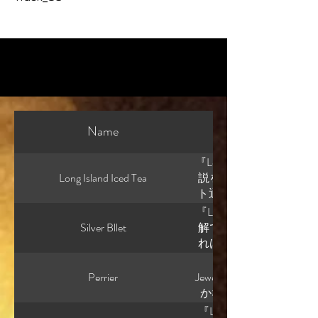
Name
『Lounge music』 
Long Island Iced Tea
説を書く人の話を聞いて
ト通りにキャラクターを
クターを置くと、勝手に
『Lounge music』 
なり後者ですね。 ただ
Silver Bllet
解できない読者も多いか
手に喋る」と言うと、
れは「理解できない」よ
る。 でも今日一日読ん
ます。 例えば読者によ
『Lounge music』
ろ逆です。 設計したか
言ってほしい。 あるい
Perrier
Jewelettaって怖いと
百回も考えて、 * 何に
いは、 それでも生きな
かな怖さ”です。 Jewel
思うか これが固まって
ラマを期待する。 それ
ン 水 宝石 の作品でし
『Lounge music』 