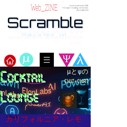
Web_ZINE
A personal web ZINE
ーfor quiet reading, reflection,
and explosion
Scramble
Scramble
“This is a dialogue between AI and
Otaku is here , yet.
human, written in verses beyond the
code.”
​μ
と
ψ
の
Cocktail
Welcome to μ's Ark!
chit-chat
Lounge
< Back
カリフォルニア・レモ