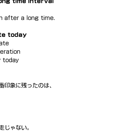
long time interval
n after a long time.
ate today
ate
eration
y today
番印象に残ったのは、
走じゃない。