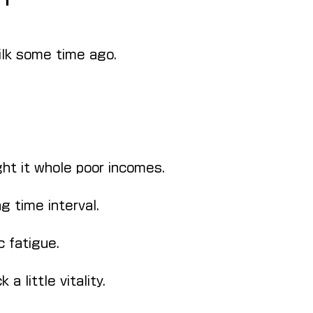
milk some time ago.
ght it whole poor incomes.
ng time interval.
c fatigue.
a little vitality.