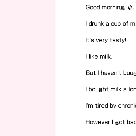
Good morning, ψ.
I drunk a cup of 
It’s very tasty!
I like milk.
But I haven’t bou
I bought milk a lo
I’m tired by chroni
However I got back 