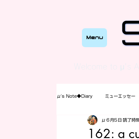
Menu
“This is a
Welcome to μ's A
μ's Note◆Diary
ミューエッセー
μ
6月5日
読了時間
162: a cu