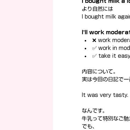
I bought milk a 
より自然には
I bought milk agai
I’ll work moder
❌ work moder
✅ work in mod
✅ take it eas
内容について。
実は今回の日記で一
It was very tasty.
なんです。
牛乳って特別なご馳
でも、