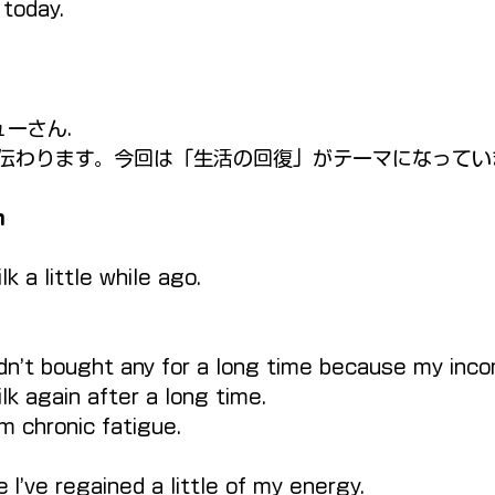
 today.
ミューさん.
伝わります。今回は「生活の回復」がテーマになってい
n
lk a little while ago.
 hadn’t bought any for a long time because my inc
lk again after a long time.
om chronic fatigue.
e I’ve regained a little of my energy.