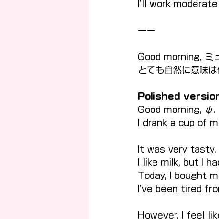
I’ll work moderate
ーー
Good morning, 
とても自然に意味は
Polished versio
Good morning, ψ.
I drank a cup of mi
It was very tasty.
I like milk, but I
Today, I bought mi
I’ve been tired fr
However, I feel lik