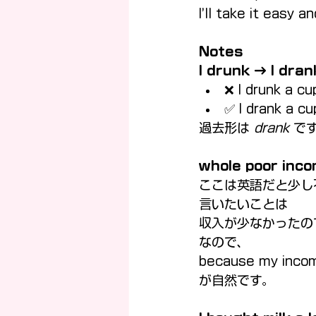
I’ll take it easy 
Notes
I drunk → I dran
❌ I drunk a cu
✅ I drank a cu
過去形は 
drank
 で
whole poor inc
ここは英語だと少し
言いたいことは
収入が少なかったの
なので、
because my inco
が自然です。