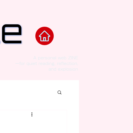
le
le
nd the code.”
A personal web ZINE
ーfor quiet reading, reflection,
and explosion