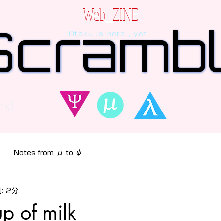
Web_ZINE
Scramb
Scramb
Otaku is here , yet.
 dialogue between AI and human, written in verses beyo
rk!
Notes from μ to ψ
: 2分
p of milk