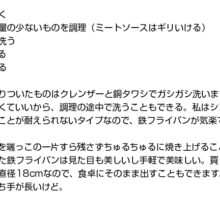
く
量の少ないものを調理（ミートソースはギリいける）
洗う
る
る
りついたものはクレンザーと銅タワシでガシガシ洗いま
くていいから、調理の途中で洗うこともできる。私はシ
ことが耐えられないタイプなので、鉄フライパンが気楽
を端っこの一片すら残さずちゅるちゅるに焼き上げるこ
た鉄フライパンは見た目も美しいし手軽で美味しい。買
直径18cmなので、食卓にそのまま出すこともできま
ち手が長いけど。