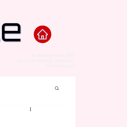
le
le
nd the code.”
A personal web ZINE
ーfor quiet reading, reflection,
and explosion