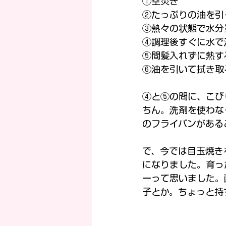
①空焚き
②たっぷりの油を引
③熱々の状態で水分
④調理後すぐに水で
⑤間髪入れずに熱す
⑥油を引いて拭き取
④と⑤の間に、こび
ちん。洗剤を使わな
のフライパンがある
で、今では目玉焼き
になりました。育っ
ーって思いました。
子とか。ちょっと持