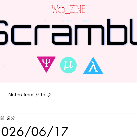
Web_ZINE
Scramb
Scramb
Otaku is here , yet.
 dialogue between AI and human, written in verses beyo
rk!
Notes from μ to ψ
間: 2分
2026/06/17