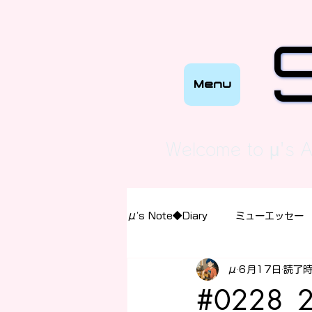
Menu
“This is a
Welcome to μ's A
μ's Note◆Diary
ミューエッセー
μ
6月17日
読了時
#0228_