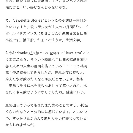
すね。昨夜は深夜に表紙描いてた。まだペン入れ段
階だけど、いい感じなんじゃないかな。
で、"Jeweletta Stories"というこの小説は一体何か
といいますと、殺し屋少女が主人公の月面SFハード
ボイルドサスペンスに見せかけた近未来日常お仕事
小説です。蟹工船。ちょっと違うか。生活文学。
AIやAndroidの延長線として登場する"Jeweletta"とい
う工芸品たち。そういう綺麗な手仕事の結晶を取り
巻く人々の人生の幕間を描いている・・・って格調
高く作品紹介してみましたが、疲れた夜に読むと、
冷えた水が飲みたくなる小説だと思います。私も
「美味しそうに水を飲むなあ」って感化されて、水
をたくさん飲むようになりましたね。健康にいい。
最終回っていってもまだまだ先のことですし、48話
くらいかな？と自分的には感じています。といいつ
つ、すっかり気が済んで来月くらいに終わっている
かもしれませんが。