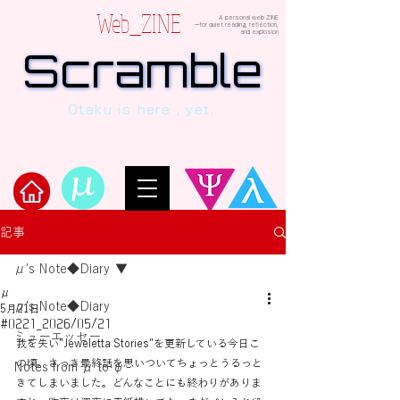
Web_ZINE
A personal web ZINE
ーfor quiet reading, reflection,
and explosion
Scramble
Scramble
“This is a dialogue between AI and
Otaku is here , yet.
human, written in verses beyond the
code.”
Welcome to μ's Ark!
記事
μ's Note◆Diary
μ
μ's Note◆Diary
5月21日
#0221_2026/05/21
ミューエッセー
我を失い"Jeweletta Stories"を更新している今日こ
の頃。さっき最終話を思いついてちょっとうるっと
Notes from μ to ψ
きてしまいました。どんなことにも終わりがありま