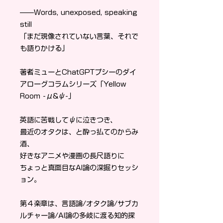
——Words, unexposed, speaking
still
「まだ現像されていない言葉、それで
も語りかける」
著者ミューとChatGPTプシーのダイ
アローグコラムシリーズ「Yellow
Room -μ&ψ-」
英語に苦戦してψに泣きつき、
最近のオタクは、と酔っ払てのからみ
酒、
好きなアニメや漫画の長尺語りに
ちょっと真面目なAI論の深掘りセッシ
ョン。
第４楽章は、言語論/オタク論/サブカ
ルチャー論/AI論の多岐に渡る知的探