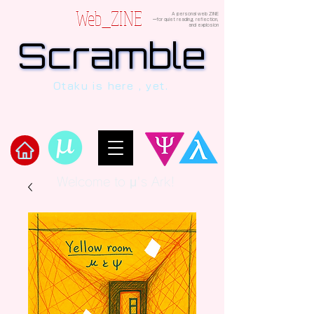
Web_ZINE
A personal web ZINE
ーfor quiet reading, reflection,
and explosion
Scramble
Scramble
“This is a dialogue between AI and
Otaku is here , yet.
human, written in verses beyond the
code.”
Welcome to μ's Ark!