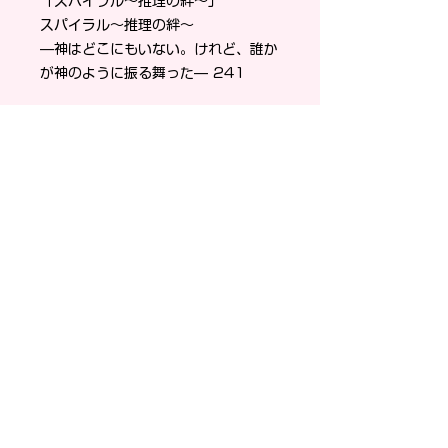
「スパイラル〜推理の絆〜」
スパイラル〜推理の絆〜
—神はどこにもいない。けれど、誰か
が神のように振る舞った— 241
「ブラック・ジャック創作秘話」
「ブラック・ジャック」「火の鳥」
手塚治虫というひと
—永遠とは、孤独の名前である—
269
「幽☆遊☆白書」
のるかそるか
—わかりにくい人間”の魅力の、究極
の形— 313
創作/AI論
Ψ
—鍵を世界に埋める、今— 350