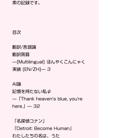
索の記録です。
目次
翻訳/言語論
翻訳蒟蒻
—[Multilingual] ほんやくこんにゃく
実装 [EN/ZH]— 3
AI論
記憶を持たない私ψ
—「Thank heaven’s blue, you’re
here.」— 32
「名探偵コナン」
「Detroit: Become Human」
わたしたちの名は、うた