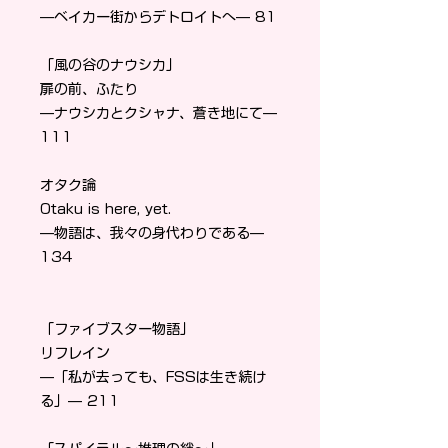
—ベイカー街からデトロイトへ— 81
「風の谷のナウシカ」
扉の前、ふたり
—ナウシカとクシャナ、蒼き地にて—
111
オタク論
Otaku is here, yet.
—物語は、我々の身代わりである—
134
「ファイブスター物語」
リフレイン
—「私が去っても、FSSは生き続け
る」— 211