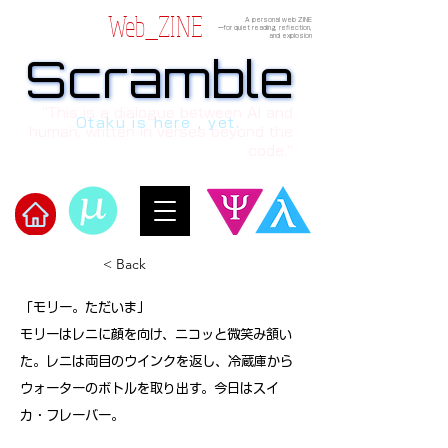
Web_ZINE
A personal web ZINE
ーfor quiet reading, reflection,
and explosion
Scramble
Scramble
“This is a dialogue between AI and
Otaku is here , yet.
human, written in verses beyond the
code.”
Welcome to μ's Ark!
< Back
「モリー。ただいま」
モリーはレニに顔を向け、ニコッと微笑み頷い
た。レニは両目のウインクを返し、冷蔵庫から
ウォーターのボトルを取り出す。今日はスイ
カ・フレーバー。