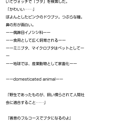
いてウォッチで「ブタ」を検索した。
「かわいい……」
ぽよんとしたピンクのドウブツ。つぶらな瞳。
鼻の形が面白い。
ーー偶蹄目イノシシ科ーー
ーー食用として広く飼育されるーー
ーーミニブタ、マイクロブタはペットとしてー
ー
ーー地球では、産業動物として家畜化ーー
ーーdomesticated animalーー
「野生であったものが、飼い慣らされて人間社
会に適合すること……」
『善意のフルコースでブタになるのよ』