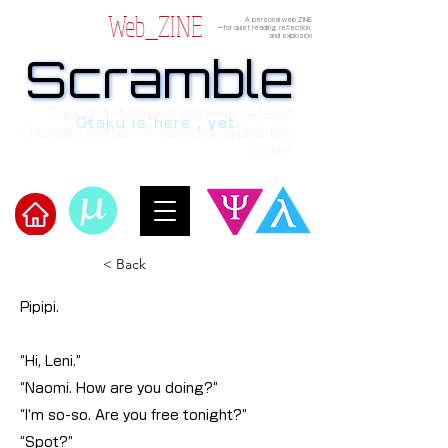
Web_ZINE
A personal web ZINE
ーfor quiet reading, reflection,
and explosion
Scramble
Scramble
“This is a dialogue between AI and
Otaku is here , yet.
human, written in verses beyond the
code.”
Welcome to μ's Ark!
< Back
Pipipi.
“Hi, Leni.”
“Naomi. How are you doing?”
“I’m so-so. Are you free tonight?”
“Spot?”