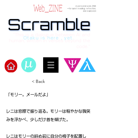
Web_ZINE
A personal web ZINE
ーfor quiet reading, reflection,
and explosion
Scramble
Scramble
“This is a dialogue between AI and
Otaku is here , yet.
human, written in verses beyond the
code.”
Welcome to μ's Ark!
< Back
「モリー。メールだよ」
レニは窓際で振り返る。モリーは穏やかな微笑
みを浮かべ、少しだけ首を傾げた。
レニはモリーの斜め前に自分の椅子を配置し