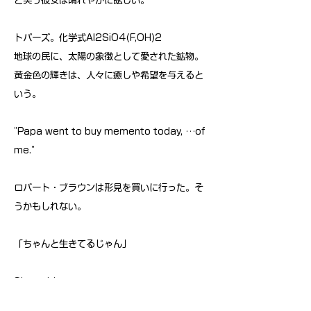
と笑う彼女は晴れやかに眩しい。
トパーズ。化学式Al2SiO4(F,OH)2
地球の民に、太陽の象徴として愛された鉱物。
黄金色の輝きは、人々に癒しや希望を与えると
いう。
"Papa went to buy memento today, …of
me."
ロバート・ブラウンは形見を買いに行った。そ
うかもしれない。
「ちゃんと生きてるじゃん」
She said.
“Not yet.”