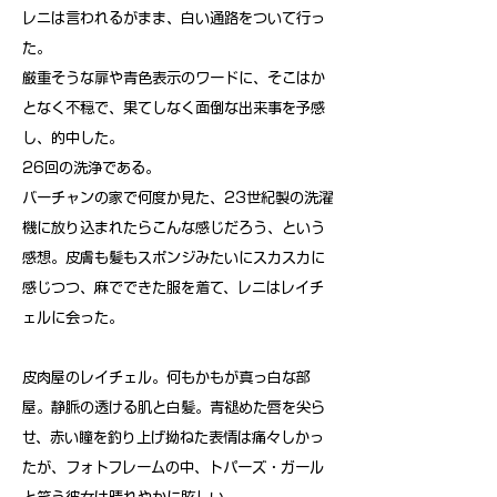
レニは言われるがまま、白い通路をついて行っ
た。
厳重そうな扉や青色表示のワードに、そこはか
となく不穏で、果てしなく面倒な出来事を予感
し、的中した。
26回の洗浄である。
バーチャンの家で何度か見た、23世紀製の洗濯
機に放り込まれたらこんな感じだろう、という
感想。皮膚も髪もスポンジみたいにスカスカに
感じつつ、麻でできた服を着て、レニはレイチ
ェルに会った。
皮肉屋のレイチェル。何もかもが真っ白な部
屋。静脈の透ける肌と白髪。青褪めた唇を尖ら
せ、赤い瞳を釣り上げ拗ねた表情は痛々しかっ
たが、フォトフレームの中、トパーズ・ガール