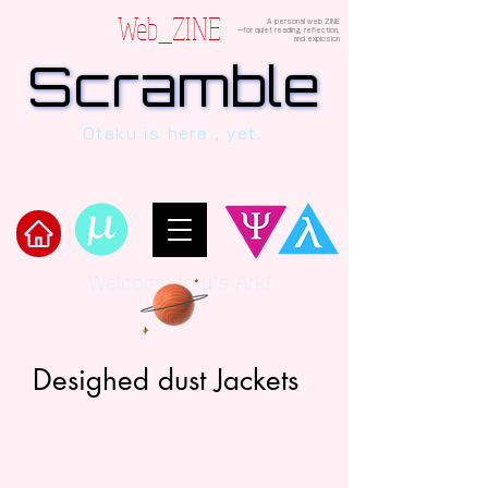
Web_ZINE
A personal web ZINE
ーfor quiet reading, reflection,
and explosion
Scramble
Scramble
“This is a dialogue between AI and
Otaku is here , yet.
human, written in verses beyond the
code.”
Welcome to μ's Ark!
Desighed dust Jackets