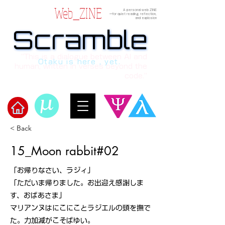
Web_ZINE
A personal web ZINE
ーfor quiet reading, reflection,
and explosion
Scramble
Scramble
“This is a dialogue between AI and
Otaku is here , yet.
human, written in verses beyond the
code.”
< Back
Welcome to μ's Ark!
15_Moon rabbit#02
「お帰りなさい、ラジィ」
「ただいま帰りました。お出迎え感謝しま
す、おばあさま」
マリアンヌはにこにことラジエルの頭を撫で
た。力加減がこそばゆい。