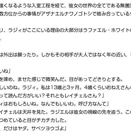
遠くなるような入室工程を経て、彼女の世界の全てである無菌
数方位からの事情がアザナエルナワノゴトシで絡み合っている
リ、ラジィがここにいる理由の大部分はラファエル・ホワイト
。
は外出は願ったり。しかもその相手が大人ではなく年の近い、
いね」
を竦め、ませた感じで微笑んだ。目があってどきりとする。
しいのね。ラジィ。私は13歳と3ヶ月。4歳くらいおねえさん
って読んだ方がいい？それともレイチェルさん？」
ィはおもしろいね。なんでもいいわ。呼び方なんて」
イチェルは天井を見た。ラジエルは彼女の視線の先を追う。こ
つめていると目がチカチカした。
、だけはヤダ。サベツヨウゴよ」