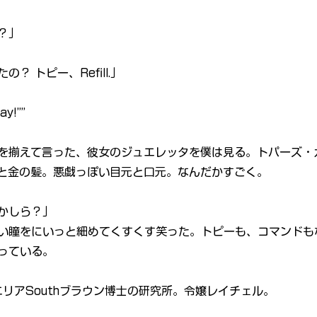
？」
？ トピー、Refill.」
ay!””
を揃えて言った、彼女のジュエレッタを僕は見る。トパーズ・
と金の髪。悪戯っぽい目元と口元。なんだかすごく。
かしら？」
い瞳をにいっと細めてくすくす笑った。トピーも、コマンドも
っている。
エリアSouthブラウン博士の研究所。令嬢レイチェル。