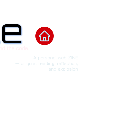
le
le
nd the code.”
A personal web ZINE
ーfor quiet reading, reflection,
and explosion