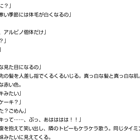
に？」
寒い季節には体毛が白くなるの」
、アルビノ個体だけ」
？」
」
な見た目になるの」
先の髪を人差し指でくるくるいじる。真っ白な髪と真っ白な肌
な赤い色。
キみたい」
ケーキ？」
た？ごめん」
キって……、ぷっ、あはははは！！」
腹を抱えて笑い出し、隣のトピーもケラケラ歌う。同じタイミ
妹みたいに見えてくる。