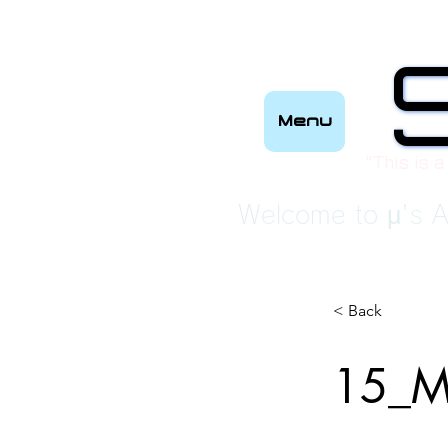
Menu
“This is a
Welcome to μ's A
< Back
15_M