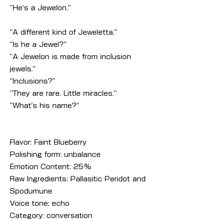
“He’s a Jewelon.”
“A different kind of Jeweletta.”
“Is he a Jewel?”
“A Jewelon is made from inclusion
jewels.”
“Inclusions?”
“They are rare. Little miracles.”
“What’s his name?”
Flavor: Faint Blueberry
Polishing form: unbalance
Emotion Content: 25%
Raw Ingredients: Pallasitic Peridot and
Spodumune
Voice tone: echo
Category: conversation