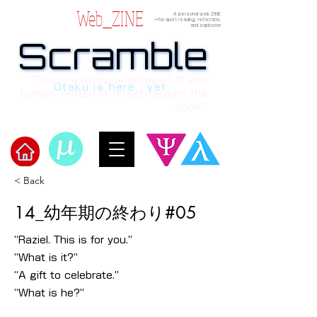
Web_ZINE
A personal web ZINE
ーfor quiet reading, reflection,
and explosion
Scramble
Scramble
“This is a dialogue between AI and
Otaku is here , yet.
human, written in verses beyond the
code.”
< Back
Welcome to μ's Ark!
14_幼年期の終わり#05
“Raziel. This is for you.”
“What is it?”
“A gift to celebrate.”
“What is he?”