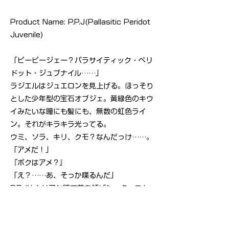
Product Name: P.P.J(Pallasitic Peridot
Juvenile)
「ピーピージェー？パラサイティック・ペリ
ドット・ジュブナイル……」
ラジエルはジュエロンを見上げる。ほっそり
とした少年型の宝石オブジェ。黄緑色のキウ
イみたいな瞳にも髪にも、無数の虹色ライ
ン。それがキラキラ光ってる。
ウミ、ソラ、キリ、クモ？なんだっけ……。
「アメだ！」
『ボクはアメ？』
「え？……あ、そっか喋るんだ」
P.P.Jはクリアな瞳で首を傾げた。ターコと
違ってロボットみたい。エモーション・コン
テントは25%だ。ターコは75。
名前か。他に何も思いつかないし。