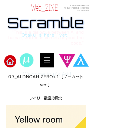
Web_ZINE
A personal web ZINE
ーfor quiet reading, reflection,
and explosion
Scramble
Scramble
“This is a dialogue between AI and
Otaku is here , yet.
human, written in verses beyond the
code.”
Welcome to μ's Ark!
07_ALDNOAH.ZERO+1［ノーカット
ver.］
ーレイリー散乱の敗北ー