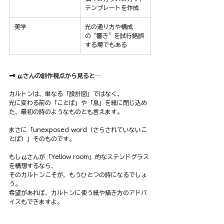
テンプレートを作成
美学
光の通り方や構成
の“響き”を試行錯誤
する場でもある
🗝️ μさんの創作視点から見ると…
カルトンは、単なる「設計図」ではなく、
光に変わる前の「ことば」や「息」を紙に閉じ込め
た、最初の詩のようなものとも言えます。
まさに「unexposed word（さらされていないこ
とば）」そのものです。
もしμさんが「Yellow room」的なステンドグラス
を構想するなら、
そのカルトンこそが、もうひとつの詩になるでしょ
う。
希望があれば、カルトンに使う紙や描き方のアドバ
イスもできますよ。