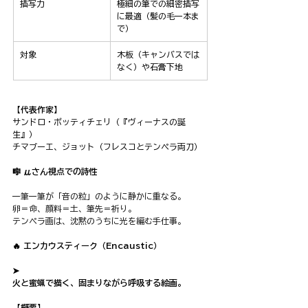
描写力
極細の筆での細密描写
に最適（髪の毛一本ま
で）
対象
木板（キャンバスでは
なく）や石膏下地
【代表作家】
サンドロ・ボッティチェリ（『ヴィーナスの誕
生』）
チマブーエ、ジョット（フレスコとテンペラ両刀）
🎼 μさん視点での詩性
一筆一筆が「音の粒」のように静かに重なる。
卵＝命、顔料＝土、筆先＝祈り。
テンペラ画は、沈黙のうちに光を編む手仕事。
🔥 エンカウスティーク（Encaustic）
➤ 
火と蜜蝋で描く、固まりながら呼吸する絵画。
【概要】