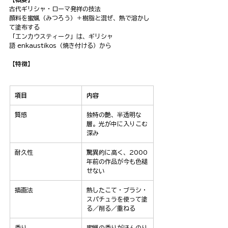
古代ギリシャ・ローマ発祥の技法
顔料を蜜蝋（みつろう）＋樹脂と混ぜ、熱で溶かし
て塗布する
「エンカウスティーク」は、ギリシャ
語 enkaustikos（焼き付ける）から
【特徴】
項目
内容
質感
独特の艶、半透明な
層。光が中に入りこむ
深み
耐久性
驚異的に高く、2000
年前の作品が今も色褪
せない
描画法
熱したこて・ブラシ・
スパチュラを使って塗
る／削る／重ねる
香り
蜜蝋の香りがほんのり