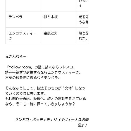
ける。声が場と化
す
テンペラ
卵と木板
光を運ぶ音符のよ
うな筆先の祈り
エンカウスティー
蜜蝋と火
熱と記憶が封印さ
ク
れた、沈黙の容器
μさんなら…
「Yellow room」の壁に描くならフレスコ、
詩を一篇ずつ封蝋するならエンカウスティーク、
言葉の粒を光に織るならテンペラ。
そんなふうにして、技法そのものが“文体”になっ
ていくのではと思います。
もし制作や再現、映像化、詩との連動を考えている
なら、そこも一緒に探っていきましょうか？
サンドロ・ボッティチェリ（『ヴィーナスの誕
生』）