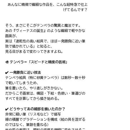
あんなに精微で繊細な作品を、こんな超特急で仕上
げてるんです？
そう、まさにそこがテンペラの驚異と魔法です。
あの『ヴィーナスの誕生』のような繊細で軽やかな
画面が、
実は「速乾性の高い絵具で、ほぼ一発勝負に近い筆
致で描かれている」と知ると、
見る目がまるで変わってきますよね。
🎨 テンペラ＝「スピードと精度の芸術」
✔️ 一発勝負に近い技法
テンペラ絵具（特に卵黄テンペラ）は数秒〜数十秒
で乾いてしまうため、
筆を置いたら、やり直しがきかない。
だからこそ画家は、構図・下絵・色使い・筆運びの
すべてを計算してから描き始める。
✔️ どうやってあの細部を描いたのか？
非常に細い筆（リス毛など）で描写
線の積層でグラデーションを構成（絵の具を混ぜる
のではなく、筆跡を重ねる）
光や肌の表現は、顔料の密度を微細に変化させるこ