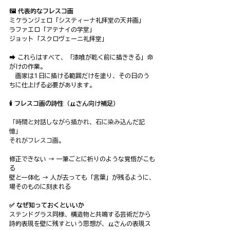
🖼 代表的なフレスコ画
ミケランジェロ「システィーナ礼拝堂の天井画」
ラファエロ「アテナイの学堂」
ジョット「スクロヴェーニ礼拝堂」
➡︎ これらはすべて、「漆喰が乾く前に描ききる」命
がけの作業。
　画家は1日に描ける範囲だけを塗り、その日のう
ちに仕上げる必要があります。
🕯 フレスコ画の詩性（μさん向け補足）
「時間と対話しながら描かれ、石に染み込んだ記
憶」
それがフレスコ画。
修正できない → 一筆ごとに祈りのような覚悟がこも
る
壁と一体化 → 人が去っても「言葉」が残るように、
場そのものに刻まれる
✅ なぜ知っておくといいか
ステンドグラス同様、構造物と共鳴する芸術だから
詩的表現を壁に残すという思想が、μさんの表現ス