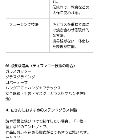
む。
伝統的で、教会などの
大作に使われる。
フュージング技法
色ガラスを重ねて高温
で焼き合わせる現代的
な方法。
境界線がない一体化し
た表現が可能。
🧤 必要な道具（ティファニー技法の場合）
ガラスカッター
グラスグラインダー
コパーテープ
ハンダごて＋ハンダ＋フラックス
安全眼鏡・手袋・マスク（ガラス粉やハンダ煙対
策）
☀️ μさんにおすすめのステンドグラス体験
詩や言葉と結びつけて制作したい場合、「一枚一
語」などのコンセプトで、
作品に想いを込める形式がとても合うと思います。
たとえば：