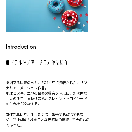
Introduction
■『アルドノア・ゼロ』作品紹介
虚淵玄氏原案のもと、2014年に発表されたオリジ
ナルアニメーション作品。
地球と火星、二つの世界の衝突を背景に、対照的な
二人の少年、界塚伊奈帆とスレイン・トロイヤード
の生き様が交錯する。
本作が真に描き出したのは、戦争でも政治でもな
く、**「理解されることなき感情の持続」**そのもの
であった。