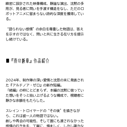
緻密に設計された映像構成、静謐な演出、沈黙の多
用が、見る者に問いを手渡す構造をなし、ただのロ
ボットアニメに留まらない詩的な深度を獲得してい
る。
“語られない感情”の余白を尊重した物語は、答え
を示すのではなく、問いと共に生きる在り方を提示
し続けている。
■『雨の断章』作品紹介
2024年、制作陣の深い愛情と沈思の末に発表され
た『アルドノア・ゼロ』の新作短編。
「続編」の枠にとどまらず、本編の沈黙に宿ってい
た想いをそっと拾い上げるような構成で、視聴者に
静かな余韻をもたらした。
スレイン・トロイヤードの“その後”を描きなが
ら、これは彼一人の物語ではない。
赦しや再会の可能性、そして誰にも渡されなかった
感情の行き先を、丁寧に、慎ましく、しかし確かな