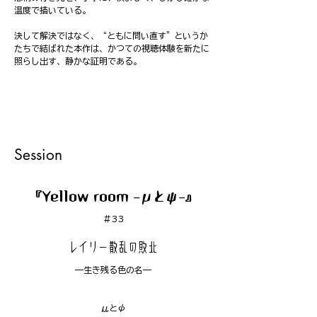
温度で描いている。
決して解決ではなく、“ともに問い直す”というか
たちで結ばれた本作は、かつての視聴体験を新たに
照らし出す、静かな証明である。
Session
『Yellow room -μとψ-』
#33
レイリー散乱の敗北
—生き残る色の名—
μとψ