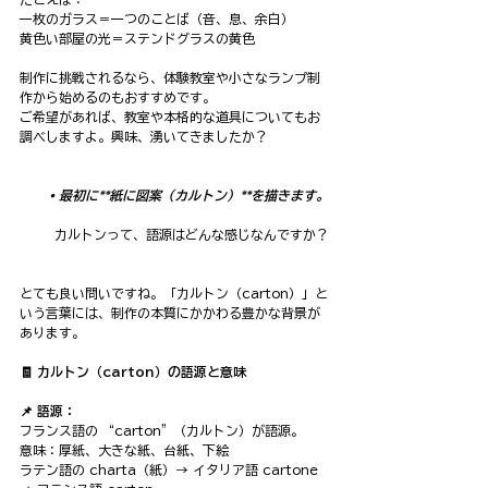
一枚のガラス＝一つのことば（音、息、余白）
黄色い部屋の光＝ステンドグラスの黄色
制作に挑戦されるなら、体験教室や小さなランプ制
作から始めるのもおすすめです。
ご希望があれば、教室や本格的な道具についてもお
調べしますよ。興味、湧いてきましたか？
• 最初に**紙に図案（カルトン）**を描きます。
カルトンって、語源はどんな感じなんですか？
とても良い問いですね。「カルトン（carton）」と
いう言葉には、制作の本質にかかわる豊かな背景が
あります。
🧾 カルトン（carton）の語源と意味
📌 語源：
フランス語の “carton”（カルトン）が語源。
意味：厚紙、大きな紙、台紙、下絵
ラテン語の charta（紙）→ イタリア語 cartone 