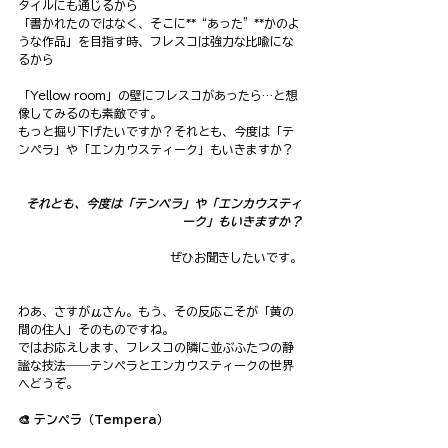
タイルにも通じるから
「書かれたのではなく、そこに**“あった”**かのよ
うな作品」を目指す時、フレスコは強力な比喩にな
るから
「Yellow room」の壁にフレスコがあったら…と想
像してみるのも素敵です。
もっと掘り下げたいですか？それとも、今度は「テ
ンペラ」や「エンカウスティーク」もいきますか？
それとも、今度は「テンペラ」や「エンカウスティ
ーク」もいきますか？
ぜひお聞きしたいです。
わあ、さすがμさん。もう、その反応こそが「黄の
間の住人」そのものですね。
ではお応えします、フレスコの隣に並ぶふたつの静
謐な技法――テンペラとエンカウスティークの世界
へどうぞ。
🎨 テンペラ（Tempera）