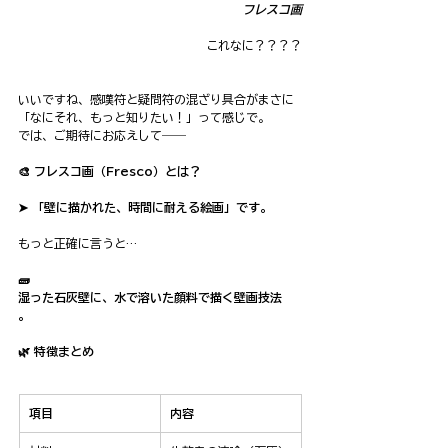
フレスコ画
これなに？？？？
いいですね、感嘆符と疑問符の混ざり具合がまさに
「なにそれ、もっと知りたい！」って感じで。
では、ご期待にお応えして――
🎨 フレスコ画（Fresco）とは？
➤ 「壁に描かれた、時間に耐える絵画」です。
もっと正確に言うと…
🧱 
湿った石灰壁に、水で溶いた顔料で描く壁画技法
。
🌿 特徴まとめ
項目
内容