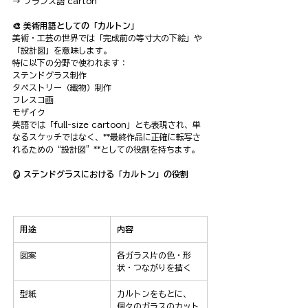
→ フランス語 carton
🎨 美術用語としての「カルトン」
美術・工芸の世界では「完成前の等寸大の下絵」や
「設計図」を意味します。
特に以下の分野で使われます：
ステンドグラス制作
タペストリー（織物）制作
フレスコ画
モザイク
英語では「full-size cartoon」とも表現され、単
なるスケッチではなく、**最終作品に正確に転写さ
れるための“設計図”**としての役割を持ちます。
🪞 ステンドグラスにおける「カルトン」の役割
用途
内容
図案
各ガラス片の色・形
状・つながりを描く
型紙
カルトンをもとに、
個々のガラスのカット