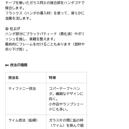
テープを巻いたガラス同士の接合部をハンダゴテで
接合します。
フラックス（ハンダの導入材）を使って、滑らかに
金属を流します。
⑥ 仕上げ
ハンダ部分にブラックパティーナ（黒化液）やポリ
ッシュを施し、美観を整えます。
最終的にフレームを付けることもあります（窓枠や
吊り下げ用）。
✂️ 技法の種類
技法名
特徴
ティファニー技法
コパーテープ＋ハン
ダ。繊細なデザインに
向く。
小作品やランプシェー
ドにも多い。
ケイム技法（鉛線）
ガラス片の間に鉛の枠
（ケイム）を挟んで組