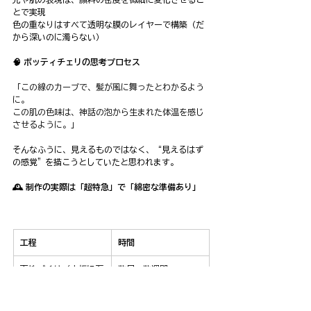
とで実現
色の重なりはすべて透明な膜のレイヤーで構築（だ
から深いのに濁らない）
🧠 ボッティチェリの思考プロセス
「この線のカーブで、髪が風に舞ったとわかるよう
に。
この肌の色味は、神話の泡から生まれた体温を感じ
させるように。」
そんなふうに、見えるものではなく、“見えるはず
の感覚”を描こうとしていたと思われます。
🕰 制作の実際は「超特急」で「綿密な準備あり」
工程
時間
下地づくり（木板に石
数日〜数週間
膏＋磨き）
下絵（カルトン）制作
綿密に設計し転写