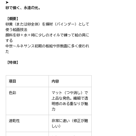
➤ 
卵で描く、永遠の光。
【概要】
卵黄（または卵全体）を媒材（バインダー）として
使う絵画技法
顔料を卵＋水＋時に少しのオイルで練って絵の具に
する
中世〜ルネサンス初期の板絵や宗教画に多く使われ
た
【特徴】
項目
内容
色彩
マット（つや消し）で
上品な発色。繊細で透
明感のある重なりが魅
力
速乾性
非常に速い（修正が難
しい）