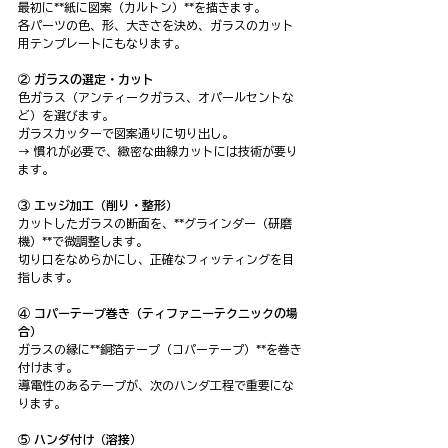
最初に**紙に図案（カルトン）**を描きます。
各パーツの色、形、大きさを決め、ガラスのカット
用テンプレートにもなります。
② ガラスの選定・カット
色ガラス（アンティークガラス、オパールセントな
ど）を選びます。
ガラスカッターで図案通りに切り出し。
→ 慣れが必要で、緻密な曲線カットには技術が要り
ます。
③ エッジ加工（削り・整形）
カットしたガラスの断面を、**グラインダー（研磨
機）**で微調整します。
切り口をなめらかにし、正確なフィッティングを目
指します。
④ コパーテープ巻き（ティファニーテクニックの場
合）
ガラスの縁に**銅箔テープ（コパーテープ）**を巻き
付けます。
導電性のあるテープが、次のハンダ工程で重要にな
ります。
⑤ ハンダ付け（溶接）