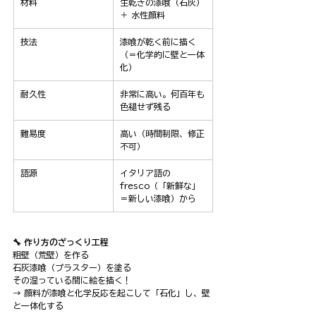
材料
生乾きの漆喰（石灰）
＋ 水性顔料
技法
漆喰が乾く前に描く
（＝化学的に壁と一体
化）
耐久性
非常に高い。何百年も
色褪せず残る
難易度
高い（時間制限、修正
不可）
語源
イタリア語の 
fresco（「新鮮な」
＝新しい漆喰）から
🔧 作り方のざっくり工程
粗壁（荒壁）を作る
石灰漆喰（プラスター）を塗る
その湿っている間に絵を描く！
→ 顔料が漆喰と化学反応を起こして「石化」し、壁
と一体化する