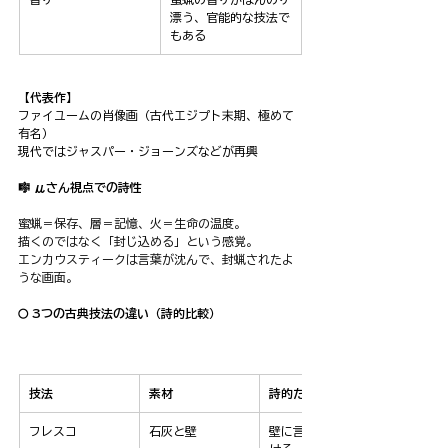
漂う、官能的な技法で
もある
【代表作】
ファイユームの肖像画（古代エジプト末期、極めて
有名）
現代ではジャスパー・ジョーンズなどが再興
🎼 μさん視点での詩性
蜜蝋＝保存、層＝記憶、火＝生命の温度。
描くのではなく「封じ込める」という感覚。
エンカウスティークは言葉が沈んで、封蝋されたよ
うな画面。
🌕 3つの古典技法の違い（詩的比較）
技法
素材
詩的たとえ
フレスコ
石灰と壁
壁に言葉を焼きつ