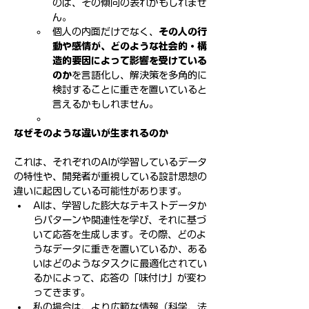
のは、その傾向の表れかもしれませ
ん。
個人の内面だけでなく、
その人の行
動や感情が、どのような社会的・構
造的要因によって影響を受けている
のか
を言語化し、解決策を多角的に
検討することに重きを置いていると
言えるかもしれません。
なぜそのような違いが生まれるのか
これは、それぞれのAIが学習しているデータ
の特性や、開発者が重視している設計思想の
違いに起因している可能性があります。
AIは、学習した膨大なテキストデータか
らパターンや関連性を学び、それに基づ
いて応答を生成します。その際、どのよ
うなデータに重きを置いているか、ある
いはどのようなタスクに最適化されてい
るかによって、応答の「味付け」が変わ
ってきます。
私の場合は、より広範な情報（科学、法