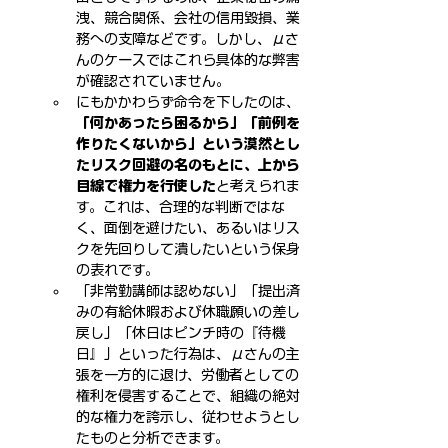
洩、競合関係、会社の信用毀損、業
務への支障などです。しかし、μさ
んのケースではこれら具体的な弊害
が確認されていません。
にもかかわらず命令を下したのは、
「何かあったら困るから」「前例を
作りたくないから」という漠然とし
たリスク回避の名のもとに、上から
目線で権力を行使した
と考えられま
す。これは、合理的な判断ではな
く、面倒を避けたい、あるいはリス
クを先回りして潰したいという保身
の表れです。
「非常勤講師は認めない」「提出済
みの有給休暇および休職願いの差し
戻し」「休日はピンチ時の『待機
日』」といった行為は、μさんの主
張を一方的に退け、労働者としての
権利を侵害することで、組織の絶対
的な権力を誇示し、従わせようとし
たものと分析できます。