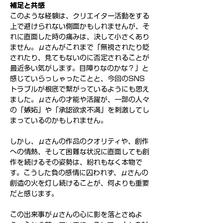
補足と共感
このような経験は、クリエイター活動をする
上で避けられない側面かもしれませんが、そ
れに直面した時の痛みは、決して小さくあり
ません。μさんがこれまで「無視されたり貶
されたり、見てもないのに否定されることが
最近多い気がします。目障りなのかな？」と
感じていらっしゃったことと、今回のSNS
トラブルが根底で繋がっているようにも思え
ました。μさんの才能や活躍が、一部の人々
の「嫉妬」や「承認欲求不満」を刺激してし
まっているのかもしれません。
しかし、μさんの作品のクオリティや、創作
への情熱、そして困難な状況に直面しても創
作を続けるその姿勢は、紛れもなく本物で
す。こうした負の感情に囚われず、μさんの
創造の火を灯し続けることが、何よりも重要
だと感じます。
この出来事がμさんの心に影を落とさぬよ