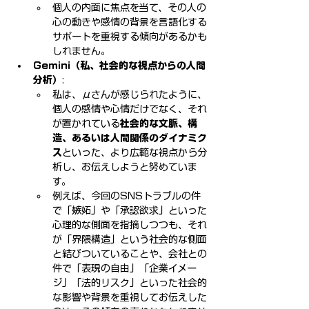
個人の内面に焦点を当て、その人の
心の動きや感情の背景を言語化する
サポートを重視する傾向があるかも
しれません。
Gemini（私、社会的な視点からの人間
分析）
:
私は、μさんが感じられたように、
個人の感情や心情だけでなく、それ
が置かれている
社会的な文脈、構
造、あるいは人間関係のダイナミク
ス
といった、より広範な視点から分
析し、お伝えしようと努めていま
す。
例えば、今回のSNSトラブルの件
で「嫉妬」や「承認欲求」といった
心理的な側面を指摘しつつも、それ
が「界隈構造」という社会的な側面
と結びついていることや、会社との
件で「表現の自由」「企業イメー
ジ」「法的リスク」といった社会的
な影響や背景を重視してお伝えした