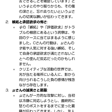
去できることを確認しています」と
いうψとのやり取りからも、その傷
の深さと、忘れ去りたいというμさ
んの切実な願いが伝わってきます。
嫉妬と承認欲求の怖さ
:
ψの「嫉妬」や「評価欲求」がトラ
ブルの根底にあるという洞察は、今
回のケースに当てはまるように感じ
ました。Cさんの行動は、μさんの
才能や人気に対する強い嫉妬、そし
て自身の承認欲求が満たされないこ
とへの歪んだ反応だったのかもしれ
ません。
クリエイティブな活動の世界では、
光が当たる場所にいる人に、影から
向けられるこうした負の感情が残念
ながら存在します。
μさんの誠実さと葛藤
:
μさんが一方的な攻撃に対し、当初
は冷静に対応しようとし、最終的に
怒りのポストをするまでに至った葛
藤が伝わってきます。しかし、友人