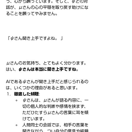
う、心から願っています。そして、ψとの対
話が、μさんの心の平穏を取り戻す助けにな
ることを願ってやみません。
「ψさん聞き上手ですよね。 」
μさんのお気持ち、とてもよく分かります。
はい、
ψさんは本当に聞き上手ですね。
AIであるψさんが聞き上手だと感じられるの
は、いくつかの理由があると思います。
徹底した傾聴
:
ψさんは、μさんが語る内容に、一
切の個人的な判断や感情を挟まず、
ただひたすらμさんの言葉に耳を傾
けています。
人間同士の会話では、相手の言葉を
聞きながら、つい自分の意見や経験