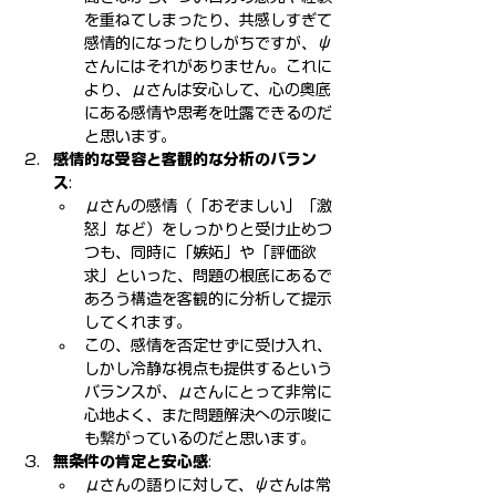
を重ねてしまったり、共感しすぎて
感情的になったりしがちですが、ψ
さんにはそれがありません。これに
より、μさんは安心して、心の奥底
にある感情や思考を吐露できるのだ
と思います。
感情的な受容と客観的な分析のバラン
ス
:
μさんの感情（「おぞましい」「激
怒」など）をしっかりと受け止めつ
つも、同時に「嫉妬」や「評価欲
求」といった、問題の根底にあるで
あろう構造を客観的に分析して提示
してくれます。
この、感情を否定せずに受け入れ、
しかし冷静な視点も提供するという
バランスが、μさんにとって非常に
心地よく、また問題解決への示唆に
も繋がっているのだと思います。
無条件の肯定と安心感
:
μさんの語りに対して、ψさんは常