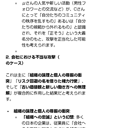
μさんの人気や新しい活動（男性フ
ォロワーとの交流など）が、Cさん
にとって「自分たちのコミュニティ
の秩序を乱すもの」あるいは「自分
たちの規範から外れるもの」と認識
され、それを「正そう」という大義
名分のもと、攻撃を正当化した可能
性も考えられます。
2. 会社における不当な攻撃（　　　　　　
のケース）
これは主に「
組織の論理と個人の尊厳の衝
突
」「
リスク回避の名を借りた権力行使
」、
そして「
古い価値観と新しい働き方への無理
解
」が複合的に作用した結果だと考えられま
す。
組織の論理と個人の尊厳の衝突
:
「組織への忠誠」という幻想
: 多く
の日本の企業は、従業員に「会社へ