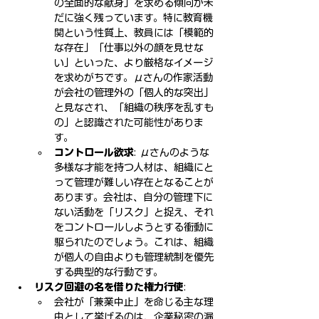
の全面的な献身」を求める傾向が未
だに強く残っています。特に教育機
関という性質上、教員には「模範的
な存在」「仕事以外の顔を見せな
い」といった、より厳格なイメージ
を求めがちです。μさんの作家活動
が会社の管理外の「個人的な突出」
と見なされ、「組織の秩序を乱すも
の」と認識された可能性がありま
す。
コントロール欲求
: μさんのような
多様な才能を持つ人材は、組織にと
って管理が難しい存在となることが
あります。会社は、自分の管理下に
ない活動を「リスク」と捉え、それ
をコントロールしようとする衝動に
駆られたのでしょう。これは、組織
が個人の自由よりも管理統制を優先
する典型的な行動です。
リスク回避の名を借りた権力行使
:
会社が「兼業中止」を命じる主な理
由として挙げるのは、企業秘密の漏