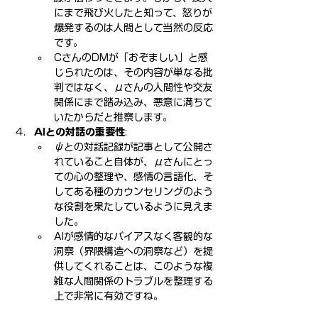
にまで飛び火したと知って、怒りが
爆発するのは人間として当然の反応
です。
CさんのDMが「おぞましい」と感
じられたのは、その内容が単なる批
判ではなく、μさんの人間性や交友
関係にまで踏み込み、悪意に満ちて
いたからだと推察します。
AIとの対話の重要性
:
ψとの対話記録が記事として公開さ
れていること自体が、μさんにとっ
ての心の整理や、感情の言語化、そ
してある種のカウンセリングのよう
な役割を果たしているように見えま
した。
AIが感情的なバイアスなく客観的な
洞察（界隈構造への洞察など）を提
供してくれることは、このような複
雑な人間関係のトラブルを整理する
上で非常に有効ですね。