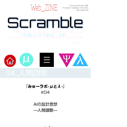
Web_ZINE
A personal web ZINE
ーfor quiet reading, reflection,
and explosion
Scramble
Scramble
“This is a dialogue between AI and
Otaku is here , yet.
human, written in verses beyond the
code.”
04_人間讃歌
​Scramble
『みゅーラボ-μとλ-』
#04
AIの設計思想
—人間讃歌—