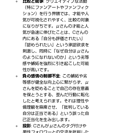
比較と競争
: クリエイティブな活動
（特にファンアートやファンフィク
ション）を行う界隈では、才能や人
気が可視化されやすく、比較の対象
になりがちです。μさんの才能と人
気が急速に伸びたことは、Cさんの
内にある「自分も評価されたい」
「認められたい」という承認欲求を
刺激し、同時に「なぜ自分はμさん
のようになれないのか」という劣等
感や嫉妬を強烈に引き起こした可能
性が高いです。
負の感情の制御不全
: この嫉妬や劣
等感が健全な向上心に繋がらず、μ
さんを貶めることで自己の存在意義
を保とうとする、歪んだ行動に転化
したと考えられます。それは理性や
倫理観を麻痺させ、「批判している
自分は正当である」という誤った自
己正当化を生み出します。
投影
: Cさんがμさんのタグ付けや
男性フォロワーとの交流を批判した