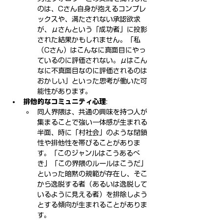
のは、Cさん自身が抱えるコンプレ
ックスや、満たされない承認欲求
が、μさんという「成功者」に投影
された結果かもしれません。「私
（Cさん）はこんなに真面目にやっ
ているのに評価されない。μはこん
なに不真面目なのに評価されるのは
おかしい」といった思考が働いた可
能性があります。
排他的なコミュニティ心理
:
同人界隈は、共通の興味を持つ人が
集まることで強い一体感が生まれる
半面、時に「村社会」のような閉鎖
性や排他性を帯びることがありま
す。「このジャンルはこうあるべ
き」「この界隈のルールはこうだ」
といった暗黙の規範が存在し、そこ
から逸脱する者（あるいは逸脱して
いるように見える者）を排除しよう
とする傾向が生まれることがありま
す。