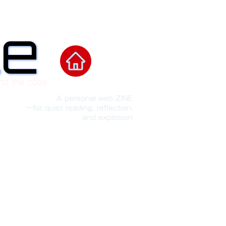
le
le
nd the code.”
A personal web ZINE
ーfor quiet reading, reflection,
and explosion