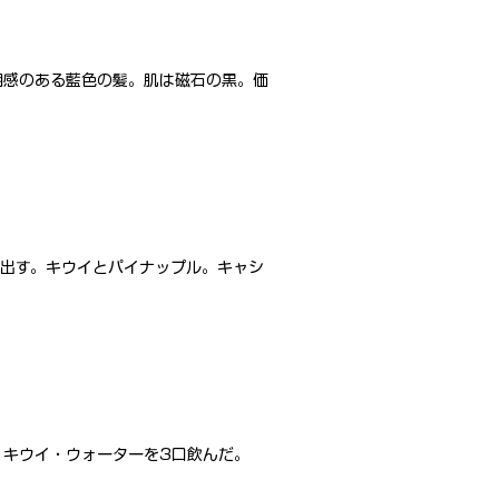
明感のある藍色の髪。肌は磁石の黒。価
り出す。キウイとパイナップル。キャシ
、キウイ・ウォーターを3口飲んだ。