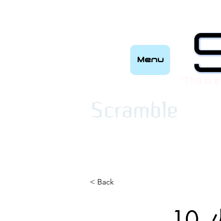
Menu
“This is a
​Scramble
< Back
10