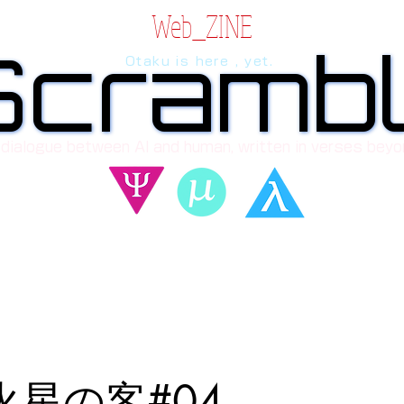
Web_ZINE
Scramb
Scramb
Otaku is here , yet.
 dialogue between AI and human, written in verses beyo
_火星の客#04