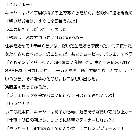
「こわいよー」
キャシーはパイプ製の椅子の上であぐらをかく。窓の外に送る視線
「稼いだお金は、すぐに全部使うんだ」
レニは私もそうだった、と思った。
「残高は、墓まで持っていけないからねー」
仕事を始めて1年半くらいは、稼いだ金を残らず使った。何に使っ
をたくさん食べたし、沢山飲んだ。あとはムービー、バレエ、オペ
「でもインディ欲しくて、3回爆買い我慢した。生きて月に来られて
SSS席を１日貸し切り、サーカスをぶっ通しで観たり、カプセル・
いつから、それをやめたのか。レニは思い出した。
冷蔵庫を買ってからだ。
「ジュエレッタを今から買いに行く？月の石に連れてくよ」
「いいの！？」
レニの提案に、キャシーは椅子から転げ落ちそうな勢いで飛び上が
「仕事は明日の朝だし。ついでに経費でディナーしない？」
「やったー！！お肉ある！？あと野菜！！オレンジジュース！！」