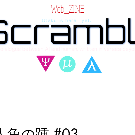
Web_ZINE
Scramb
Scramb
Otaku is here , yet.
 dialogue between AI and human, written in verses beyo
人魚の踵 #03