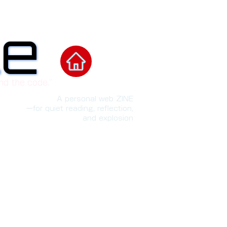
le
le
nd the code.”
A personal web ZINE
ーfor quiet reading, reflection,
and explosion