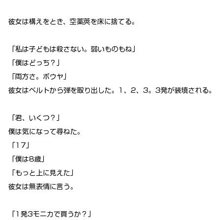
彼女は構えをとき、空薬莢を床に捨てる。
「私は子どもは殺さない。弱いものもね」
「僕はどっち？」
「両方さ。ボウヤ」
彼女はベルトから弾を取り出した。1、2、3。3発が装填される。
「君、いくつ？」
僕は気になって尋ねた。
「17」
「僕は8歳」
「もっと上に見えた」
彼女は無表情に言う。
「1発3モニカで買うか？」