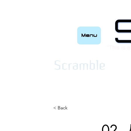
Menu
“This is a
​Scramble
< Back
02_