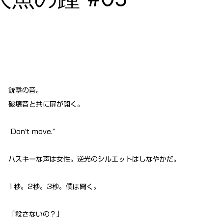
銃撃の音。
破壊音と共に扉が開く。
"Don’t move.”
ハスキーな声は女性。逆光のシルエットはしなやかだ。
1秒。2秒。3秒。僕は聞く。
「殺さないの？」