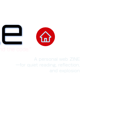
le
le
nd the code.”
A personal web ZINE
ーfor quiet reading, reflection,
and explosion