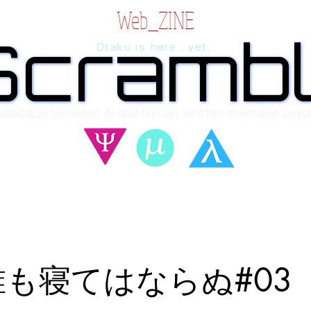
Web_ZINE
Scramb
Scramb
Otaku is here , yet.
 dialogue between AI and human, written in verses beyo
誰も寝てはならぬ#03