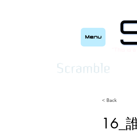
Menu
“This is a
​Scramble
< Back
16_