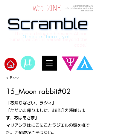
Web_ZINE
A personal web ZINE
ーfor quiet reading, reflection,
and explosion
Scramble
Scramble
“This is a dialogue between AI and
Otaku is here , yet.
human, written in verses beyond the
code.”
​Scramble
< Back
15_Moon rabbit#02
「お帰りなさい、ラジィ」
「ただいま帰りました。お出迎え感謝しま
す、おばあさま」
マリアンヌはにこにことラジエルの頭を撫で
た。力加減がこそばゆい。