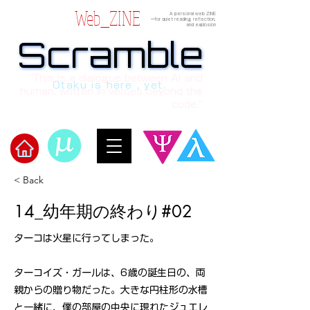
Web_ZINE
A personal web ZINE
ーfor quiet reading, reflection,
and explosion
Scramble
Scramble
“This is a dialogue between AI and
Otaku is here , yet.
human, written in verses beyond the
code.”
​Scramble
< Back
14_幼年期の終わり#02
ターコは火星に行ってしまった。
ターコイズ・ガールは、6歳の誕生日の、両
親からの贈り物だった。大きな円柱形の水槽
と一緒に、僕の部屋の中央に現れたジュエレ