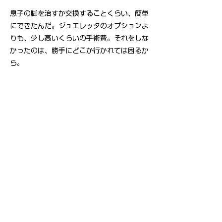
息子の脚を治すか交換することくらい、簡単
にできたんだ。ジュエレッタのオプションよ
りも、少し高いくらいの手術費。それをしな
かったのは、勝手にどこか行かれては困るか
ら。
子どもが勝手に行くところなんて、2層のど
こにあると思っていたんだろうか。今になっ
ても謎思考。多分、子どもが嫌いな親だった
んだろう。
両親は死んだ。その夜、僕はトリを見た。
“Why don’t you listen to a mermaid
song?”
ターコは火星に売られちゃったけど。