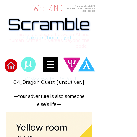
Web_ZINE
A personal web ZINE
ーfor quiet reading, reflection,
and explosion
Scramble
Scramble
“This is a dialogue between AI and
Otaku is here , yet.
human, written in verses beyond the
code.”
Welcome to μ's Ark!
04_Dragon Quest [uncut ver.]
—Your adventure is also someone
else's life.—