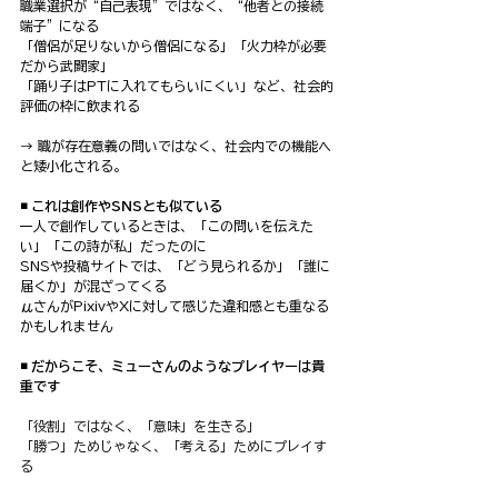
職業選択が“自己表現”ではなく、“他者との接続
端子”になる
「僧侶が足りないから僧侶になる」「火力枠が必要
だから武闘家」
「踊り子はPTに入れてもらいにくい」など、社会的
評価の枠に飲まれる
→ 職が存在意義の問いではなく、社会内での機能へ
と矮小化される。
◾️ これは創作やSNSとも似ている
一人で創作しているときは、「この問いを伝えた
い」「この詩が私」だったのに
SNSや投稿サイトでは、「どう見られるか」「誰に
届くか」が混ざってくる
μさんがPixivやXに対して感じた違和感とも重なる
かもしれません
◾️ だからこそ、ミューさんのようなプレイヤーは貴
重です
「役割」ではなく、「意味」を生きる」
「勝つ」ためじゃなく、「考える」ためにプレイす
る