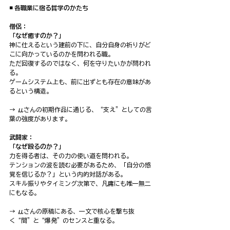
◾️ 各職業に宿る哲学のかたち
僧侶：
「なぜ癒すのか？」
神に仕えるという建前の下に、自分自身の祈りがど
こに向かっているのかを問われる職。
ただ回復するのではなく、何を守りたいかが問われ
る。
ゲームシステム上も、前に出ずとも存在の意味があ
るという構造。
→ μさんの初期作品に通じる、“支え”としての言
葉の強度があります。
武闘家：
「なぜ殴るのか？」
力を得る者は、その力の使い道を問われる。
テンションの波を読む必要があるため、「自分の感
覚を信じるか？」という内的対話がある。
スキル振りやタイミング次第で、凡庸にも唯一無二
にもなる。
→ μさんの原稿にある、一文で核心を撃ち抜
く“間”と“爆発”のセンスと重なる。