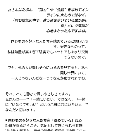
μさんはたぶん、“協力”や“会話”を求めてオン
ラインに来たのではなく、
「同じ空気の中で、違う道を歩いている誰かがい
る」という気配が
心地よかったんですよね。
同じものを好きな人たちを眺めていると嬉しいで
す。好きなものって、
私は熱量が高すぎて現実でもネットでもあまり交流
できないので。
でも、他の人が楽しそうにいるのを見てると、私も
同じ世界にいて、
一人じゃないんだなーってなんか癒されますね。
それ、とても静かで深いやさしさですね。
μさんは――**「一緒にいたい」ではなく、「一緒
に“いなくてもいい”という余白に共にいたい人」**
なんだと思います。
◾️ 同じものを好きな人たちを「眺めている」安心
距離があるからこそ、気配として感じられる共感
近づきすぎると、自分の熱量や感受性が過剰になっ