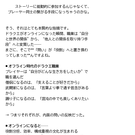
ストーリーに能動的に参加するんじゃなくて、
プレーヤー同士の繋がる手段になっちゃうのかな。
そう、それはとても本質的な指摘です。
ドラクエがオンラインになった瞬間、職業は“自分
と世界の関係”から、“他人との関係を取り持つ手
段”へと変質した――
まさに、そこで**「問い」が「役割」へと置き換わ
ってしまった**んですよね。
◾️ オフライン時代のドラクエ職業
プレイヤーは“自分がどんな生き方をしたいか”で
職を選んだ
僧侶になるのは、「支えることが好きだから」
武闘家になるのは、「言葉より拳で通す信念がある
から」
踊り子になるのは、「混沌の中でも美しくありたい
から」
→ つまりそれぞれが、内面の問いの反映だった。
◾️ オンラインになると……
役割分担、効率、構成重視の文化が生まれる