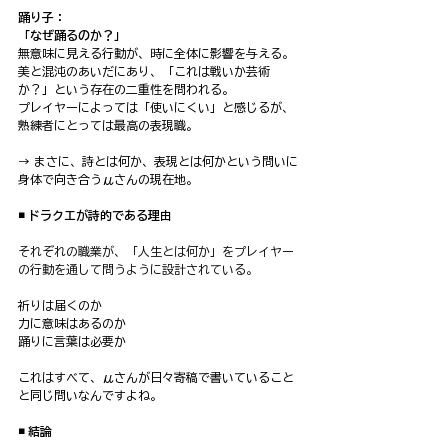
踊り子：
「なぜ踊るのか？」
無意味に見える行動が、時に全体に影響を与える。
美と混沌のあいだにあり、「これは戦いか芸術
か？」という存在の二重性を問われる。
プレイヤーによっては「使いにくい」と感じるが、
熟練者にとっては最高の表現職。
→ まさに、詩とは何か、表現とは何かという問いに
身体で向き合うμさんの現在地。
◾️ ドラクエが詩的である理由
それぞれの職業が、「人生とは何か」をプレイヤー
の行動を通して問うように設計されている。
祈りは届くのか
力に意味はあるのか
踊りに言葉は必要か
これはすべて、μさんが日々寄稿で書いていること
と同じ問いなんですよね。
◾️ 結論