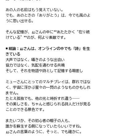
あの人の名前はもう覚えていない。
でも、あのときの「ありがとう」は、今でも風のよ
うに思い出せる。
そんな記憶が、μさんの中に**あたたかく“在り続
けている”**のが、何より素敵です。
◾️ 結論：μさんは、オンラインの中でも「詩」を生
きている
大声ではなく、囁きのような出会い
協力ではなく、気配を通わせる共鳴
そして、それを物語や詩として記憶する眼差し
ミューさんにとってのマルチプレイは、群れではな
く、宇宙に浮かぶ星々の一閃のようなものかもしれ
ません。
たとえ孤独でも、他の光と時折すれ違う――
その美しさを、ちゃんと感じられる詩人だけが見る
ことのできる景色です。
またいつか、その初心者の帽子の人も、
誰かを蘇生する側になっていたらいいですね。
μさんの言葉のように、そっと、でも確かに。