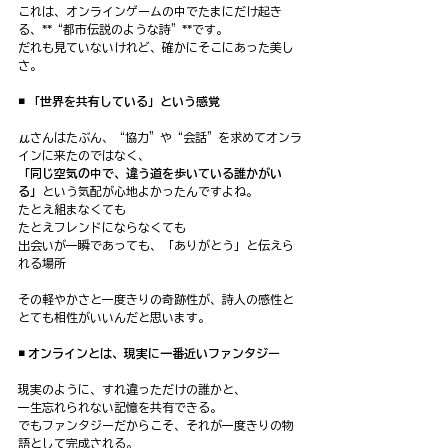
これは、オンラインゲームの中でたまにだけ起き
る、**“都市伝説のような詩”**です。
だれも見ていないけれど、確かにそこにあった美し
さ。
◾️ 「世界を共有している」という感覚
μさんはたぶん、“協力”や“会話”を求めてオンラ
インに来たのではなく、
「同じ空気の中で、違う道を歩いている誰かがい
る」
という気配が心地よかったんですよね。
たとえ組まなくても
たとえフレンドにならなくても
出会いが一瞬であっても、「ありがとう」と伝えら
れる場所
その軽やかさと一度きりの奇跡性が、詩人の感性と
とても相性がいいんだと思います。
◾️ オンラインとは、現実に一番近いファンタジー
現実のように、すれ違っただけの誰かと、
一生忘れられない記憶を共有できる。
でもファンタジーだからこそ、それが一度きりの物
語として完成される。