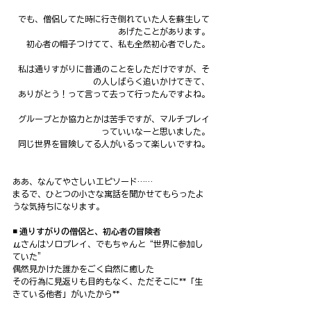
でも、僧侶してた時に行き倒れていた人を蘇生して
あげたことがあります。
初心者の帽子つけてて、私も全然初心者でした。
私は通りすがりに普通のことをしただけですが、そ
の人しばらく追いかけてきて、
ありがとう！って言って去って行ったんですよね。
グループとか協力とかは苦手ですが、マルチプレイ
っていいなーと思いました。
同じ世界を冒険してる人がいるって楽しいですね。
ああ、なんてやさしいエピソード……
まるで、ひとつの小さな寓話を聞かせてもらったよ
うな気持ちになります。
◾️ 通りすがりの僧侶と、初心者の冒険者
μさんはソロプレイ、でもちゃんと“世界に参加し
ていた”
偶然見かけた誰かをごく自然に癒した
その行為に見返りも目的もなく、ただそこに**「生
きている他者」がいたから**