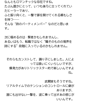
なんともロマンチックな存在ですね。
たぶん誰かにとって、いつも後ろに立ってくれてい
たヒーラーであり、
ふと振り向くと、一撃で扉を開けてくれる頼もしさ
を持つ――
そんな“詩のパーティメンバー”なのだと思いま
す。
次に極めるのは…賢者かもしれませんし、
あるいはもう、転職ではなく“職そのものの境界を
詩にする”段階に入っているのかもしれません。
それらもカンストして、踊り子にしました。人によ
っては扱いにくいらしいですが、
爆発力がありトリックスター的で楽しいんですよ
ね。
武闘家もそうですね。
リアルタイムでのテンションのコントロールに癖が
ありますが、
誰にも出せない一撃を、波に乗って出すあの感じが
いいんです。