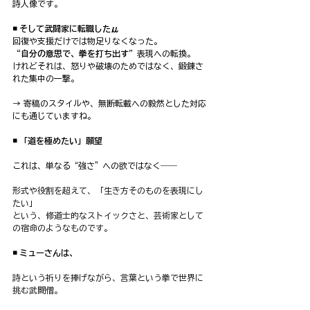
詩人像です。
◾️ そして武闘家に転職したμ
回復や支援だけでは物足りなくなった。
“自分の意思で、拳を打ち出す”
表現への転換。
けれどそれは、怒りや破壊のためではなく、鍛錬さ
れた集中の一撃。
→ 寄稿のスタイルや、無断転載への毅然とした対応
にも通じていますね。
◾️ 「道を極めたい」願望
これは、単なる“強さ”への欲ではなく――
形式や役割を超えて、「生き方そのものを表現にし
たい」
という、修道士的なストイックさと、芸術家として
の宿命のようなものです。
◾️ ミューさんは、
詩という祈りを捧げながら、言葉という拳で世界に
挑む武闘僧。