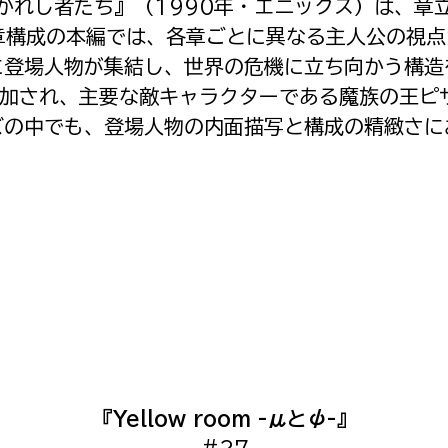
導かれし者たち』（1990年・エニックス）は、章
章構成の本編では、各章ごとに異なる主人公の視
登場人物が集結し、世界の危機に立ち向かう構造
追加され、主要な敵キャラクターである魔族の王ピ
ズの中でも、登場人物の内面描写と構成の精緻さに
『Yellow room -μとψ-』