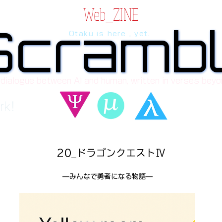
Web_ZINE
Scramb
Scramb
Otaku is here , yet.
 dialogue between AI and human, written in verses beyo
rk!
20_ドラゴンクエストⅣ
—みんなで勇者になる物語—