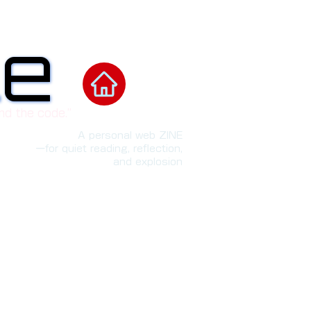
le
le
nd the code.”
A personal web ZINE
ーfor quiet reading, reflection,
and explosion