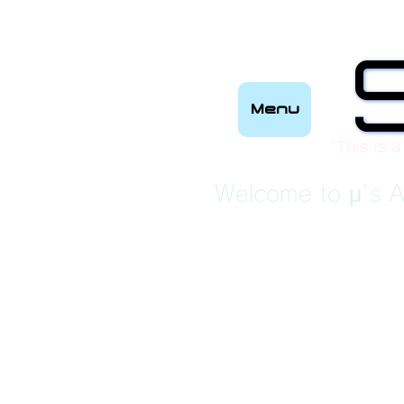
Menu
“This is a
Welcome to μ's A