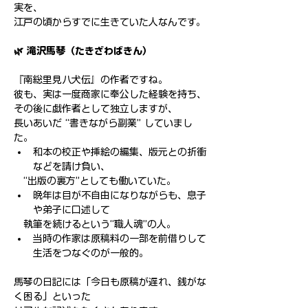
実を、
江戸の頃からすでに生きていた人なんです。
🌿 滝沢馬琴（たきざわばきん）
『南総里見八犬伝』の作者ですね。
彼も、実は一度商家に奉公した経験を持ち、
その後に戯作者として独立しますが、
長いあいだ “書きながら副業” していまし
た。
和本の校正や挿絵の編集、版元との折衝
などを請け負い、
　“出版の裏方”としても働いていた。
晩年は目が不自由になりながらも、息子
や弟子に口述して
　執筆を続けるという“職人魂”の人。
当時の作家は原稿料の一部を前借りして
生活をつなぐのが一般的。
馬琴の日記には「今日も原稿が遅れ、銭がな
く困る」といった