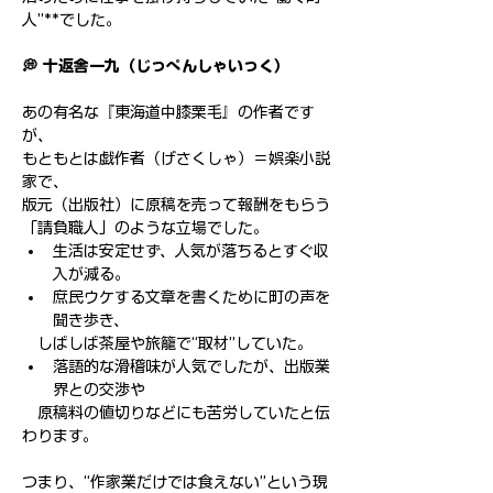
人”**でした。
💭 十返舎一九（じっぺんしゃいっく）
あの有名な『東海道中膝栗毛』の作者です
が、
もともとは戯作者（げさくしゃ）＝娯楽小説
家で、
版元（出版社）に原稿を売って報酬をもらう
「請負職人」のような立場でした。
生活は安定せず、人気が落ちるとすぐ収
入が減る。
庶民ウケする文章を書くために町の声を
聞き歩き、
　しばしば茶屋や旅籠で“取材”していた。
落語的な滑稽味が人気でしたが、出版業
界との交渉や
　原稿料の値切りなどにも苦労していたと伝
わります。
つまり、“作家業だけでは食えない”という現