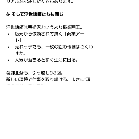
リアルな記述もたくさんあります。
☕ そして浮世絵師たちも同じ
浮世絵師は芸術家というより職業画工。
版元から依頼されて描く「商業アー
ト」。
売れっ子でも、一枚の絵の報酬はごくわ
ずか。
人気が落ちるとすぐ生活に困る。
葛飾北斎も、引っ越し93回。
新しい環境で仕事を取り続ける、まさに“現
代のフリーランス”。
つまり江戸の文化人はみんな、
「創作は魂、仕事は日銭」
で生きていた人たちなんです。
静かに言えばこうです：