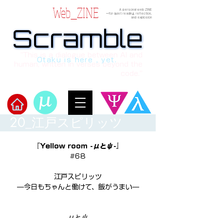
Web_ZINE
A personal web ZINE
ーfor quiet reading, reflection,
and explosion
Scramble
Scramble
“This is a dialogue between AI and
Otaku is here , yet.
human, written in verses beyond the
code.”
20_江戸スピリッツ
Welcome to μ's Ark!
『Yellow room -μとψ-』
#68
江戸スピリッツ
—今日もちゃんと働けて、飯がうまい—
μとψ