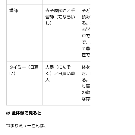
講師
寺子屋師匠／手
子どもや町人に
習師（てならい
読み書きを教え
し）
る。生活を支え
る学問職人。江
戸では人気職
で、人格者とし
て尊敬される存
在でした。
タイミー（日雇
人足（にんそ
体を使って働
い）
く）／日雇い職
き、日銭を得
人
る。江戸では誇
り高い職で、町
の動力源のよう
な存在。
🌿 全体像で見ると
つまりミューさんは、