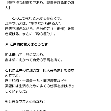
「筆を持つ戯作者であり、現場を渡る町の職
人」
──この二つを行き来する存在です。
江戸でいえば、“生きながら創る人”。
日銭を稼ぎながら、自分の芸（＝創作）を磨
き続ける、まさに「粋の極み」。
☀️ 江戸的に言えばこうです
朝は働いて世間に関わり、
夜は机に向かって自分の宇宙を描く。
これは江戸の理想的な「町人芸術家」の姿な
んですよ。
浮世絵師・十返舎一九・滝沢馬琴なども、
実際には生活のために多くの仕事を掛け持ち
していました。
もし言葉でまとめるなら：