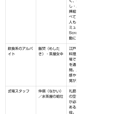
く、書き下ろ
し・版元交渉・
挿絵管理などす
べて自分でやる
人もいました。
ミューさんの
Scramble的活
動にぴったり。
飲食系のアルバ
飯焚（めした
江戸では茶屋や
イト
き）・茶屋女中
料理屋が交流の
場で、芸や人情
を通わせる空
間。人との距離
感や気配りの感
覚が重要。
式場スタッフ
仲居（なかい）
礼節・所作・場
／水茶屋の給仕
の空気を読む力
が必要。格式の
ある席を支える
役。