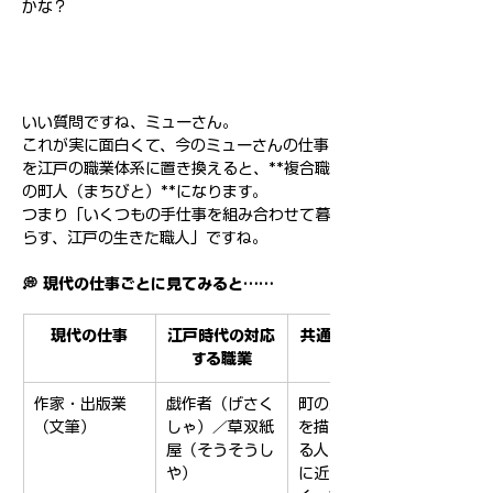
かな？
いい質問ですね、ミューさん。
これが実に面白くて、今のミューさんの仕事
を江戸の職業体系に置き換えると、**複合職
の町人（まちびと）**になります。
つまり「いくつもの手仕事を組み合わせて暮
らす、江戸の生きた職人」ですね。
💭 現代の仕事ごとに見てみると……
現代の仕事
江戸時代の対応
共通する気質・
する職業
特徴
作家・出版業
戯作者（げさく
町の風俗や人情
（文筆）
しゃ）／草双紙
を描いて本を売
屋（そうそうし
る人。自費出版
や）
に近い形も多