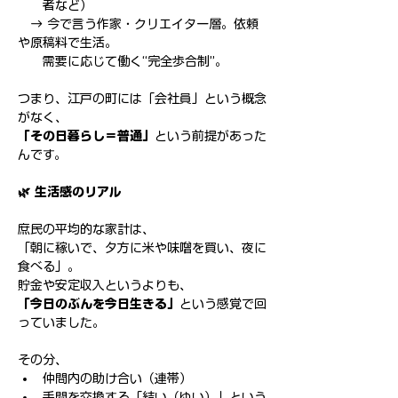
者など）
　→ 今で言う作家・クリエイター層。依頼
や原稿料で生活。
　　需要に応じて働く“完全歩合制”。
つまり、江戸の町には「会社員」という概念
がなく、
「その日暮らし＝普通」
という前提があった
んです。
🌿 生活感のリアル
庶民の平均的な家計は、
「朝に稼いで、夕方に米や味噌を買い、夜に
食べる」。
貯金や安定収入というよりも、
「今日のぶんを今日生きる」
という感覚で回
っていました。
その分、
仲間内の助け合い（連帯）
手間を交換する「結い（ゆい）」という