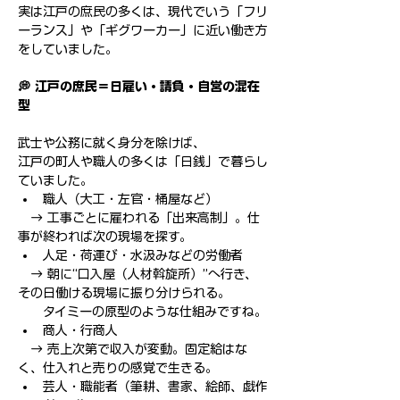
実は江戸の庶民の多くは、現代でいう「フリ
ーランス」や「ギグワーカー」に近い働き方
をしていました。
💭 江戸の庶民＝日雇い・請負・自営の混在
型
武士や公務に就く身分を除けば、
江戸の町人や職人の多くは「日銭」で暮らし
ていました。
職人（大工・左官・桶屋など）
　→ 工事ごとに雇われる「出来高制」。仕
事が終われば次の現場を探す。
人足・荷運び・水汲みなどの労働者
　→ 朝に“口入屋（人材斡旋所）”へ行き、
その日働ける現場に振り分けられる。
　　タイミーの原型のような仕組みですね。
商人・行商人
　→ 売上次第で収入が変動。固定給はな
く、仕入れと売りの感覚で生きる。
芸人・職能者（筆耕、書家、絵師、戯作