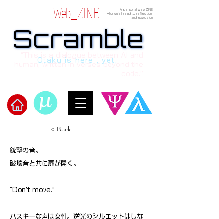
Web_ZINE
A personal web ZINE
ーfor quiet reading, reflection,
and explosion
Scramble
Scramble
“This is a dialogue between AI and
Otaku is here , yet.
human, written in verses beyond the
code.”
Welcome to μ's Ark!
< Back
銃撃の音。
破壊音と共に扉が開く。
"Don’t move.”
ハスキーな声は女性。逆光のシルエットはしな