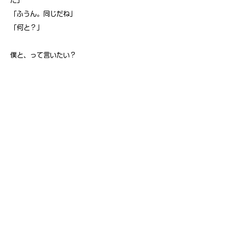
だ」
「ふうん。同じだね」
「何と？」
僕と、って言いたい？
「私のモリーも歩けないんだ」
彼女のジュエレッタの愛称かな。殺し屋って、
お金持ちなんだ。
「そうなんだ」
「代わりに歌う」
「へえ。聞いてみたいな」
彼女は左右非対称に口を歪めて笑った。大人っ
ぽくてかっこいい。