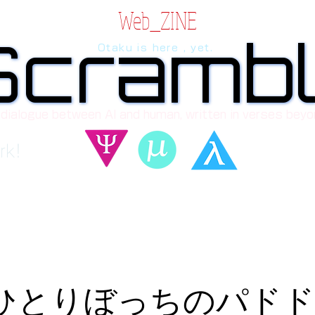
Web_ZINE
Scramb
Scramb
Otaku is here , yet.
 dialogue between AI and human, written in verses beyo
rk!
_ひとりぼっちのパドド