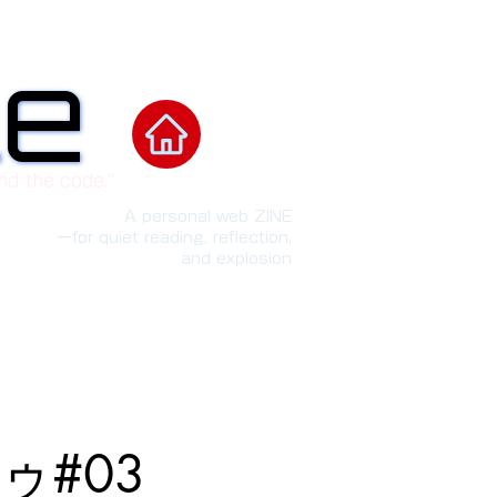
le
le
nd the code.”
A personal web ZINE
ーfor quiet reading, reflection,
and explosion
ゥ#03