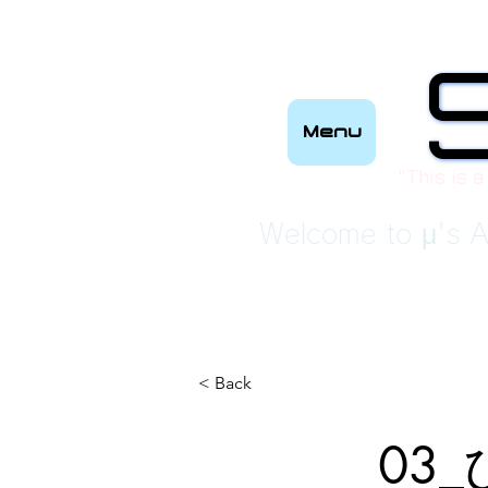
Menu
“This is a
Welcome to μ's A
< Back
03