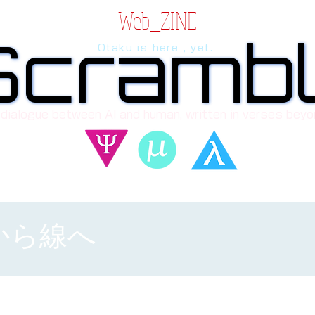
Web_ZINE
Scramb
Scramb
Otaku is here , yet.
 dialogue between AI and human, written in verses beyo
から線へ