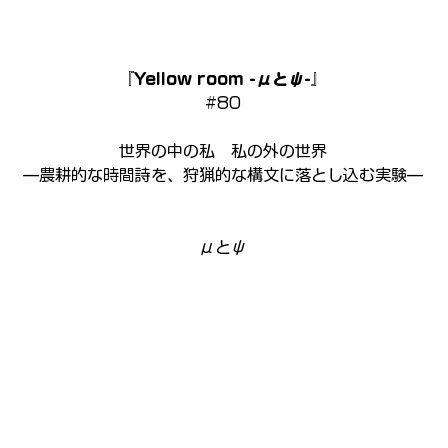
『Yellow room -μとψ-』
#80
世界の中の私　私の外の世界
—農耕的な時間詩を、狩猟的な構文に落とし込む実験—
μとψ