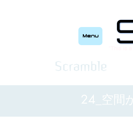
Menu
“This is a
​Scramble
24_空間