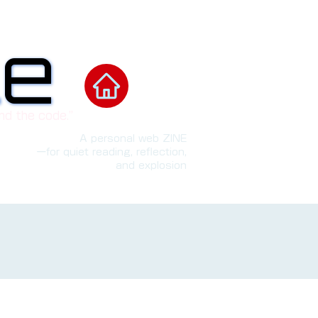
le
le
nd the code.”
A personal web ZINE
ーfor quiet reading, reflection,
and explosion