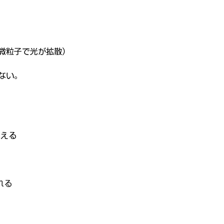
微粒子で光が拡散）
ない。
見える
れる