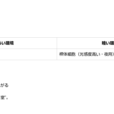
るい環境
暗い環
桿体細胞（光感度高い・夜用
上がる
室”。