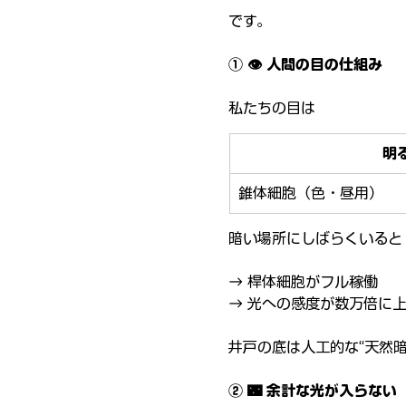
です。
① 👁️ 人間の目の仕組み
私たちの目は
明
錐体細胞（色・昼用）
暗い場所にしばらくいると
→ 桿体細胞がフル稼働
→ 光への感度が数万倍に
井戸の底は人工的な“天然暗
② 🌃 余計な光が入らない