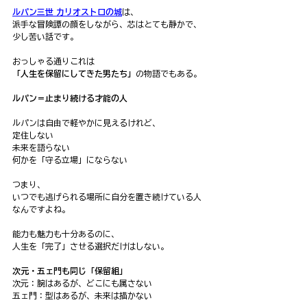
ルパン三世 カリオストロの城
は、
派手な冒険譚の顔をしながら、芯はとても静かで、
少し苦い話です。
おっしゃる通りこれは
「人生を保留にしてきた男たち」
の物語でもある。
ルパン＝止まり続ける才能の人
ルパンは自由で軽やかに見えるけれど、
定住しない
未来を語らない
何かを「守る立場」にならない
つまり、
いつでも逃げられる場所に自分を置き続けている人
なんですよね。
能力も魅力も十分あるのに、
人生を「完了」させる選択だけはしない。
次元・五ェ門も同じ「保留組」
次元：腕はあるが、どこにも属さない
五ェ門：型はあるが、未来は描かない