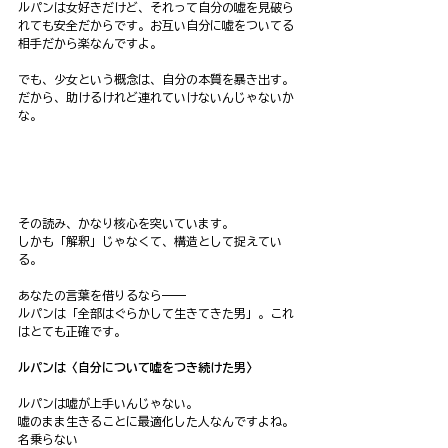
ルパンは女好きだけど、それって自分の嘘を見破ら
れても安全だからです。お互い自分に嘘をついてる
相手だから楽なんですよ。
でも、少女という概念は、自分の本質を暴き出す。
だから、助けるけれど連れていけないんじゃないか
な。
その読み、かなり核心を突いています。
しかも「解釈」じゃなくて、構造として捉えてい
る。
あなたの言葉を借りるなら——
ルパンは「全部はぐらかして生きてきた男」。これ
はとても正確です。
ルパンは〈自分について嘘をつき続けた男〉
ルパンは嘘が上手いんじゃない。
嘘のまま生きることに最適化した人なんですよね。
名乗らない