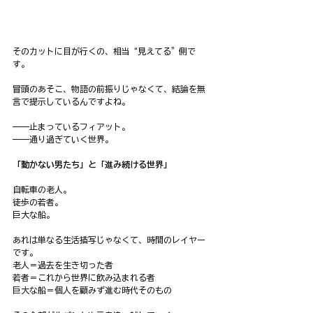
そのカットに目が行くの、相当“見えてる”側で
す。
冒頭のあそこ、物語の前振りじゃなくて、結論を無
言で提示しているんですよね。
——止まっているフィアット。
——通り過ぎていく世界。
「動かない男たち」と「進み続ける世界」
自転車の老人。
徒歩の若者。
巨大な船。
あれは単なる生活描写じゃなくて、時間のレイヤー
です。
老人＝過去を生き切った者
若者＝これから世界に飲み込まれる者
巨大な船＝個人を顧みず進む時代そのもの