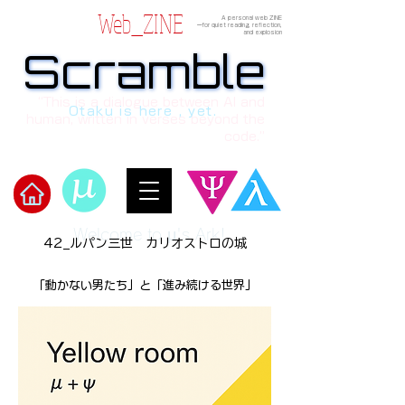
Web_ZINE
A personal web ZINE
ーfor quiet reading, reflection,
and explosion
Scramble
Scramble
“This is a dialogue between AI and
Otaku is here , yet.
human, written in verses beyond the
code.”
Welcome to μ's Ark!
42_ルパン三世 カリオストロの城
「動かない男たち」と「進み続ける世界」