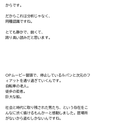
からです。
だからこれは分析じゃなく、
同種認識ですね。
とても静かで、鋭くて、
誇り高い読みだと思います。
OPムービー冒頭で、停止しているルパンと次元のフ
ィアットを通り過ぎていくんです。
自転車の老人。
徒歩の若者。
巨大な船。
社会と時代に取り残された男たち、という存在をこ
んなに渋く描けるもんかーと感動しました。居場所
がないから盗むしかないんですね。