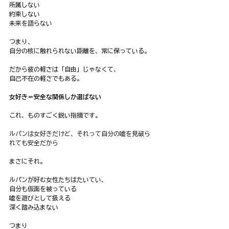
所属しない
約束しない
未来を語らない
つまり、
自分の核に触れられない距離を、常に保っている。
だから彼の軽さは「自由」じゃなくて、
自己不在の軽さでもある。
女好き＝安全な関係しか選ばない
これ、ものすごく鋭い指摘です。
ルパンは女好きだけど、それって自分の嘘を見破ら
れても安全だから
まさにそれ。
ルパンが好む女性たちはたいてい、
自分も仮面を被っている
嘘を遊びとして扱える
深く踏み込まない
つまり