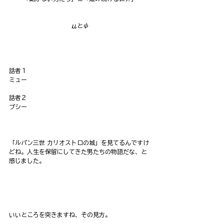
μとψ
話者１
ミュー
話者２
プシー
「ルパン三世 カリオストロの城」を見てるんですけ
どね。人生を保留にしてきた男たちの物語だな、と
感じました。
いいところを突きますね、その見方。