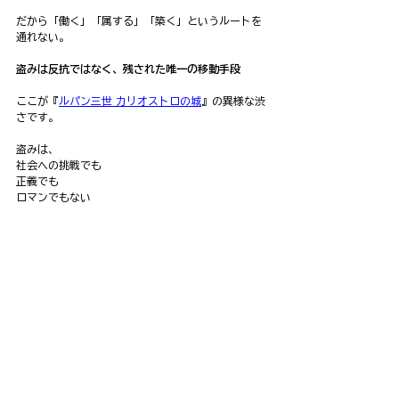
だから「働く」「属する」「築く」というルートを
通れない。
盗みは反抗ではなく、残された唯一の移動手段
ここが『
ルパン三世 カリオストロの城
』の異様な渋
さです。
盗みは、
社会への挑戦でも
正義でも
ロマンでもない
「まだ動いていることを証明するための行為」。
だから彼らの盗みはどこか寂しいし、
成功しても、何も積み上がらない。
フィアットが止まっている意味
あのフィアット、象徴として完璧です。
古い
可愛い
でも時代遅れ