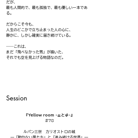
だが、
最も人間的で、最も孤独で、最も優しい一本であ
る。
だからこそ今も、
人生のどこかで立ち止まった人の心に、
静かに、しかし確実に届き続けている。
――これは、
まだ「飛べなかった男」が描いた、
それでも空を見上げる物語なのだ。
Session
『Yellow room -μとψ-』
#78
ルパン三世　カリオストロの城
—「動かない男たち」と「進み続ける世界」—