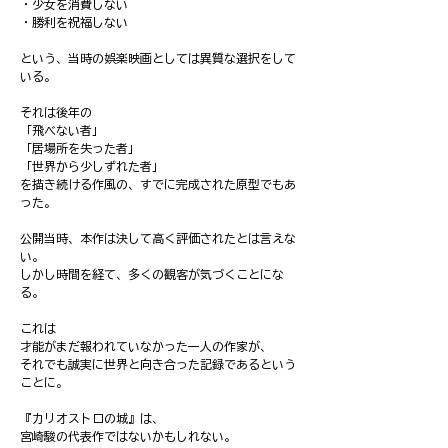
・少女を消費しない
・勝利を祝福しない
という、当時の娯楽映画としては異質な選択をして
いる。
それは後年の
「飛べない者」
「居場所を失った者」
「世界から少しずれた者」
を描き続ける作風の、すでに完成された原型でもあ
った。
公開当時、本作は決して高く評価されたとは言えな
い。
しかし時間を経て、多くの観客が気づくことにな
る。
これは
才能がまだ報われていなかった一人の作家が、
それでも誠実に世界と向き合った記録であるという
ことに。
『カリオストロの城』は、
宮崎駿の代表作ではないかもしれない。