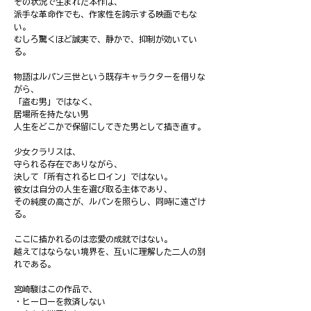
その状況で生まれた本作は、
派手な革命作でも、作家性を誇示する映画でもな
い。
むしろ驚くほど誠実で、静かで、抑制が効いてい
る。
物語はルパン三世という既存キャラクターを借りな
がら、
「盗む男」ではなく、
居場所を持たない男
人生をどこかで保留にしてきた男として描き直す。
少女クラリスは、
守られる存在でありながら、
決して「所有されるヒロイン」ではない。
彼女は自分の人生を選び取る主体であり、
その純度の高さが、ルパンを照らし、同時に遠ざけ
る。
ここに描かれるのは恋愛の成就ではない。
越えてはならない境界を、互いに理解した二人の別
れである。
宮崎駿はこの作品で、
・ヒーローを救済しない