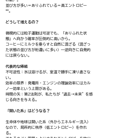
並び方が多い＝ありふれている＝高エントロピー
**。
どうして増えるの？
微視的には粒子運動は可逆でも、「ありふれた状
態」へ向かう確率が圧倒的に高いから。
コーヒーにミルクを垂らすと自然に混ざる（混ざっ
た状態の並び方が桁違いに多い）—逆向きに自発的
には戻らない。
代表的な帰結
不可逆性：氷は溶けるが、室温で勝手に凍り直さな
い。
効率の限界：発電所・エンジンの理論効率にはカル
ノー効率という上限がある。
時間の矢：第2法則が、私たちが“過去→未来”を感
じる向きを与える。
「開いた系」はどうなる？
生命体や地球は開いた系（外からエネルギー流入）
なので、局所的に秩序（低エントロピー）を作れ
る。