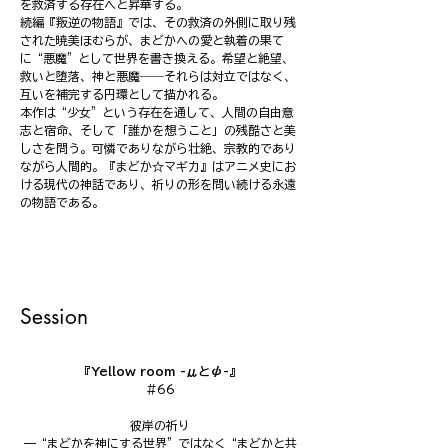
を救済する存在へと昇華する。
続編『叛逆の物語』では、その救済の外側に取り残
された暁美ほむらが、まどかへの愛と執着の果て
に“悪魔”として世界を書き換える。希望と絶望、
救いと堕落、神と悪魔――それらは対立ではなく、
互いを補完する円環として描かれる。
本作は“少女”という存在を通して、人間の自由意
志と宿命、そして「誰かを想うこと」の残酷さと美
しさを問う。可憐でありながら壮絶、宗教的であり
ながら人間的。『まどか☆マギカ』はアニメ史にお
ける現代の神話であり、祈りの形を問い続ける永遠
の物語である。
Session
『Yellow room -μとψ-』
#66
彼岸の祈り
—“まどかを神にする世界”ではなく“まどかと共