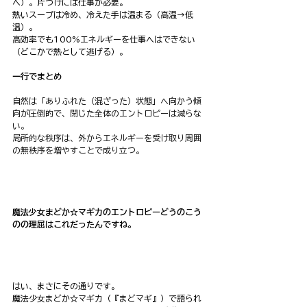
へ）。片づけには仕事が必要。
熱いスープは冷め、冷えた手は温まる（高温→低
温）。
高効率でも100%エネルギーを仕事へはできない
（どこかで熱として逃げる）。
一行でまとめ
自然は「ありふれた（混ざった）状態」へ向かう傾
向が圧倒的で、閉じた全体のエントロピーは減らな
い。
局所的な秩序は、外からエネルギーを受け取り周囲
の無秩序を増やすことで成り立つ。
魔法少女まどか☆マギカのエントロピーどうのこう
のの理屈はこれだったんですね。
はい、まさにその通りです。
魔法少女まどか☆マギカ（『まどマギ』）で語られ