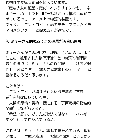
代物理学が扱う範囲を超えています。 
“魔法少女の絶望→魔女”というサイクルを、エネ
ルギー回収＝エントロピー抑制という構図に直結さ
せているのは、アニメ上の物語的装置です。
つまり、「エントロピー理論をモチーフにしたドラ
マ的メタファー」と捉える方が適切です。
🔍 ミューさん的視点：この理屈が面白い理由
ミューさんがこの理屈を「理解」されたのは、まさ
にこの“拡張された物理理論”と“物語的倫理構
造”の接点が、ミューさんの作品観――「秩序／混
沌」「死と再生」「誠実さと放棄」のテーマ――と
重なるからだと思います。
たとえば：
「エントロピーが増える」という自然の“不可
逆”を前提にしている点。
「人間の感情・契約・犠牲」を“宇宙規模の物理的
問題”になぞらえる点。
「希望／願い」が、ただ救済ではなく“エネルギー
変換”として描かれている点。
これらは、ミューさんが興味を持たれている「理解
／赦し」「生成／崩壊」「記憶／痕跡」といったテ