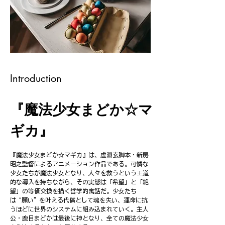
Introduction
『魔法少女まどか☆マ
ギカ』
『魔法少女まどか☆マギカ』は、虚淵玄脚本・新房
昭之監督によるアニメーション作品である。可憐な
少女たちが魔法少女となり、人々を救うという王道
的な導入を持ちながら、その実態は「希望」と「絶
望」の等価交換を描く哲学的寓話だ。少女たち
は“願い”を叶える代償として魂を失い、運命に抗
うほどに世界のシステムに組み込まれていく。主人
公・鹿目まどかは最後に神となり、全ての魔法少女