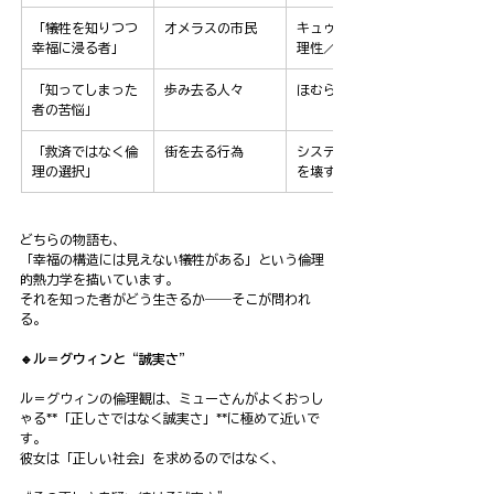
「犠牲を知りつつ
オメラスの市民
キュゥべえ的宇宙
幸福に浸る者」
理性／一般人
「知ってしまった
歩み去る人々
ほむら、まどか
者の苦悩」
「救済ではなく倫
街を去る行為
システムそのもの
理の選択」
を壊す決断
どちらの物語も、
「幸福の構造には見えない犠牲がある」という倫理
的熱力学を描いています。
それを知った者がどう生きるか――そこが問われ
る。
🔹ル＝グウィンと“誠実さ”
ル＝グウィンの倫理観は、ミューさんがよくおっし
ゃる**「正しさではなく誠実さ」**に極めて近いで
す。
彼女は「正しい社会」を求めるのではなく、