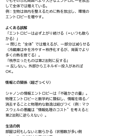
でもそのぶん周囲へより大きなエントロピーを放出
して全体では増えている。
例：生物は体内を整えるために熱を放出し、環境の
エントロピーを増やす。
よくある誤解
「エントロピーは必ず上がり続ける（＝いつも散ら
かる）」
→ 閉じた“全体”では増えるが、一部分は減らせる
（冷蔵庫は中を冷やす＝秩序化するが、背面でより
多くの熱を捨てる）。
「秩序立ったものは第2法則に反する」
→ 反しない。外部からエネルギー投入があれば
OK。
情報との関係（超ざっくり）
シャノンの情報エントロピーは「不確かさの量」。
物理エントロピーと数学的に類似し、情報を得る／
消去することと物理的な散逸は結びつく（例：マク
スウェルの悪魔は“情報処理のコスト”を考えると
第2法則に逆らえない）。
生活の例
部屋は何もしないと散らかる（状態数が多い側