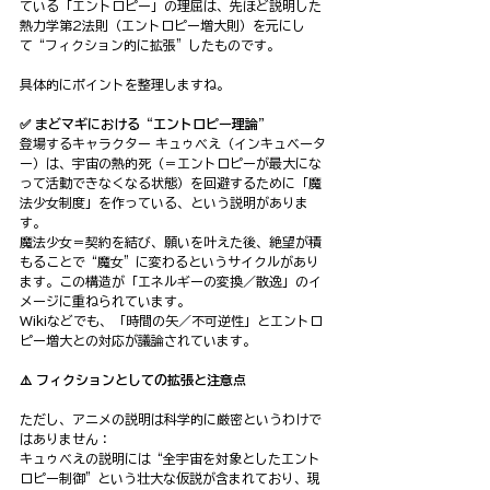
ている「エントロピー」の理屈は、先ほど説明した
熱力学第2法則（エントロピー増大則）を元にし
て“フィクション的に拡張”したものです。
具体的にポイントを整理しますね。
✅ まどマギにおける“エントロピー理論”
登場するキャラクター キュゥべえ（インキュベータ
ー）は、宇宙の熱的死（＝エントロピーが最大にな
って活動できなくなる状態）を回避するために「魔
法少女制度」を作っている、という説明がありま
す。 
魔法少女＝契約を結び、願いを叶えた後、絶望が積
もることで“魔女”に変わるというサイクルがあり
ます。この構造が「エネルギーの変換／散逸」のイ
メージに重ねられています。 
Wikiなどでも、「時間の矢／不可逆性」とエントロ
ピー増大との対応が議論されています。 
⚠️ フィクションとしての拡張と注意点
ただし、アニメの説明は科学的に厳密というわけで
はありません：
キュゥべえの説明には“全宇宙を対象としたエント
ロピー制御”という壮大な仮説が含まれており、現