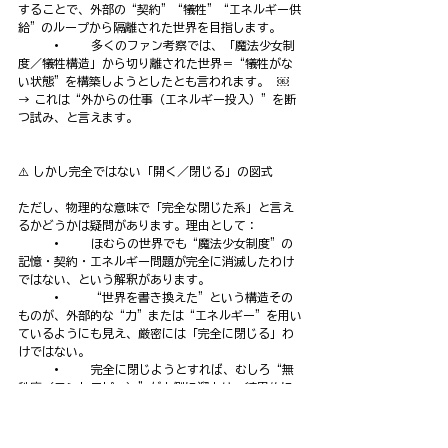
することで、外部の“契約”“犠牲”“エネルギー供
給”のループから隔離された世界を目指します。
         •        多くのファン考察では、「魔法少女制
度／犠牲構造」から切り離された世界＝“犠牲がな
い状態”を構築しようとしたとも言われます。  ￼
→ これは“外からの仕事（エネルギー投入）”を断
つ試み、と言えます。
⚠️ しかし完全ではない「開く／閉じる」の図式
ただし、物理的な意味で「完全な閉じた系」と言え
るかどうかは疑問があります。理由として：
         •        ほむらの世界でも“魔法少女制度”の
記憶・契約・エネルギー問題が完全に消滅したわけ
ではない、という解釈があります。 
         •        “世界を書き換えた”という構造その
ものが、外部的な“力”または“エネルギー”を用い
ているようにも見え、厳密には「完全に閉じる」わ
けではない。
         •        完全に閉じようとすれば、むしろ“無
秩序（エントロピー）”が内側に溜まり、結果的に
構造が破綻する可能性が増すという熱力学の直観に
則るなら、ほむらの行為には“開く”側面も孕んで
います。