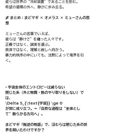
彼らは世界の“冷却装置”であることを拒む。
希望の循環の外へ、静かに歩み去る。
🌌 まとめ：まどマギ × オメラス × ミューさんの思
想
ミューさんの言葉でいえば、
彼らは“静けさ”を纏った人々です。
正義ではなく、誠実を選ぶ。
救済ではなく、理解と赦しへ向かう。
暴力的秩序の中にいても、沈黙によって境界を引
く。
• 宇宙全体のエントロピーは減らない
閉じた系（外と物質・熱のやり取りをしない）で
は、
\Delta S_{\text{宇宙}} \ge 0
が常に成り立つ。＝「自然な過程は“全体とし
て”散らかる方向へ」。
まどマギ「叛逆の物語」で、ほむらは閉じた系の世
界を開いたわけですか？