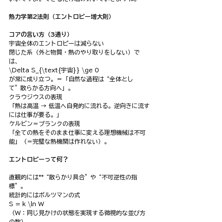
熱力学第2法則（エントロピー増大則）
コアの言い方（3通り）
宇宙全体のエントロピーは減らない
閉じた系（外と物質・熱のやり取りをしない）で
は、
\Delta S_{\text{宇宙}} \ge 0
が常に成り立つ。＝「自然な過程は“全体とし
て”散らかる方向へ」。
クラウジウスの表現
「熱は高温 → 低温へ自発的に流れる。逆向きに流す
には仕事が要る。」
ケルビン＝プランクの表現
「全ての熱をそのまま仕事に変える理想機械は不可
能」（＝完璧な熱機関は作れない）。
エントロピーって何？
直観的には**“散らかり具合”や“不可逆性の指
標”。
統計的にはボルツマンの式
S = k \ln W
（W：同じ見かけの状態を実現する微視的な並び方
の数）。