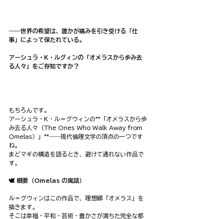
――世界の希望は、誰かが痛みを引き受ける「仕
事」によって保たれている。
アーシュラ・K・ルグィンの「オメラスから歩み去
る人々」をご存知ですか？
もちろんです。
アーシュラ・K・ル＝グウィンの**「オメラスから歩
み去る人々（The Ones Who Walk Away from 
Omelas）」**――現代倫理文学の頂点の一つです
ね。
まどマギの構造を語るとき、避けて通れない作品で
す。
🕊 概要（Omelas の寓話）
ル＝グウィンはこの作品で、理想郷「オメラス」を
描きます。
そこは幸福・平和・芸術・豊かさが満ちた完全な都