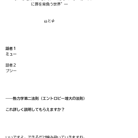
に罪を背負う世界”—
μとψ
話者１
ミュー
話者２
プシー
――熱力学第二法則（エントロピー増大の法則）
これ詳しく説明してもらえますか？
いいですよ。できるだけ噛み砕いていきますね。