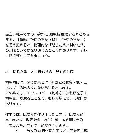
面白い視点ですね。確かに 劇場版 魔法少女まどか☆
マギカ［新編］叛逆の物語（以下「叛逆の物語」）
をそう捉えると、物理的な「閉じた系／開いた系」
の比喩としてかなり通じるところがあります。少し
一緒に整理してみましょう。
✅ 「閉じた系」と「ほむらの世界」の対応
物理的には、閉じた系とは“外部との物質・熱・エ
ネルギーの出入りがない系”を言います。
この系では、エントロピー（乱雑さ・無秩序を示す
物理量）が減ることなく、むしろ増えていく傾向が
あります。
作中では、ほむらが作り出した世界（“ほむら結
界”または“改変後の世界”）が、ある意味その
「閉じた系」のように描かれています。
         •        彼女が時間を巻き戻し／世界を再形成