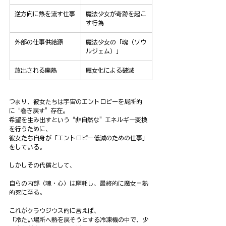
逆方向に熱を流す仕事
魔法少女が奇跡を起こ
す行為
外部の仕事供給源
魔法少女の「魂（ソウ
ルジェム）」
放出される廃熱
魔女化による破滅
つまり、彼女たちは宇宙のエントロピーを局所的
に“巻き戻す”存在。
希望を生み出すという“非自然な”エネルギー変換
を行うために、
彼女たち自身が「エントロピー低減のための仕事」
をしている。
しかしその代償として、
自らの内部（魂・心）は摩耗し、最終的に魔女＝熱
的死に至る。
これがクラウジウス的に言えば、
「冷たい場所へ熱を戻そうとする冷凍機の中で、少