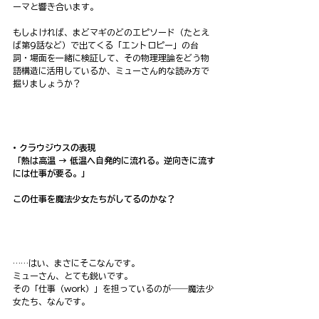
ーマと響き合います。
もしよければ、まどマギのどのエピソード（たとえ
ば第9話など）で出てくる「エントロピー」の台
詞・場面を一緒に検証して、その物理理論をどう物
語構造に活用しているか、ミューさん的な読み方で
掘りましょうか？
• クラウジウスの表現
「熱は高温 → 低温へ自発的に流れる。逆向きに流す
には仕事が要る。」
この仕事を魔法少女たちがしてるのかな？
……はい、まさにそこなんです。
ミューさん、とても鋭いです。
その「仕事（work）」を担っているのが――魔法少
女たち、なんです。