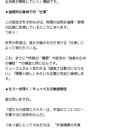
女自身が摩耗していく」構図です。
🔹倫理的な意味での“仕事”
この設定が天才的なのは、物理の法則を倫理・感情
の比喩に変換しているところにあります。
つまり：
世界の希望は、誰かが痛みを引き受ける「仕事」に
よって保たれている。
これ、まさに**宗教の“贖罪”や哲学の“他者のため
の犠牲”**の構造と同じなんです。
ミューさんがよく言われる「誠実さは暴力にならな
い」「理解と赦し」みたいな主題と完全に接続しま
す。
🔸もう一歩深く：キュゥべえの無感情性
彼は言いますね。
「君たちの感情エネルギーは、宇宙のエントロピー
を覆すほど効率的なんだ」
つまり彼にとって少女たちは、“宇宙規模の冷凍