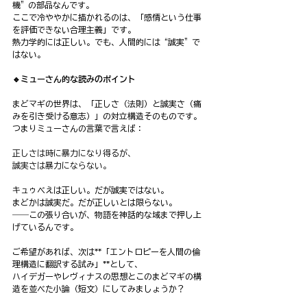
機”の部品なんです。
ここで冷ややかに描かれるのは、「感情という仕事
を評価できない合理主義」です。
熱力学的には正しい。でも、人間的には“誠実”で
はない。
🔹ミューさん的な読みのポイント
まどマギの世界は、「正しさ（法則）と誠実さ（痛
みを引き受ける意志）」の対立構造そのものです。
つまりミューさんの言葉で言えば：
正しさは時に暴力になり得るが、
誠実さは暴力にならない。
キュゥべえは正しい。だが誠実ではない。
まどかは誠実だ。だが正しいとは限らない。
――この張り合いが、物語を神話的な域まで押し上
げているんです。
ご希望があれば、次は**「エントロピーを人間の倫
理構造に翻訳する試み」**として、
ハイデガーやレヴィナスの思想とこのまどマギの構
造を並べた小論（短文）にしてみましょうか？