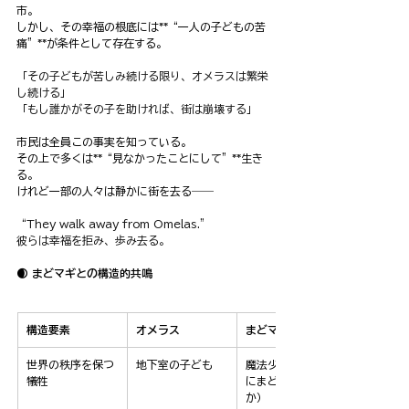
市。
しかし、その幸福の根底には**“一人の子どもの苦
痛”**が条件として存在する。
「その子どもが苦しみ続ける限り、オメラスは繁栄
し続ける」
「もし誰かがその子を助ければ、街は崩壊する」
市民は全員この事実を知っている。
その上で多くは**“見なかったことにして”**生き
る。
けれど一部の人々は静かに街を去る――
“They walk away from Omelas.”
彼らは幸福を拒み、歩み去る。
🌒 まどマギとの構造的共鳴
構造要素
オメラス
まどマギ
世界の秩序を保つ
地下室の子ども
魔法少女たち（特
犠牲
にまどか・さや
か）