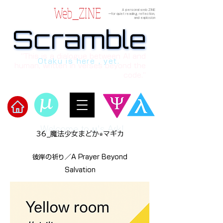
Web_ZINE
A personal web ZINE
ーfor quiet reading, reflection,
and explosion
Scramble
Scramble
“This is a dialogue between AI and
Otaku is here , yet.
human, written in verses beyond the
code.”
Welcome to μ's Ark!
36_魔法少女まどか⭐︎マギカ
彼岸の祈り／A Prayer Beyond
Salvation