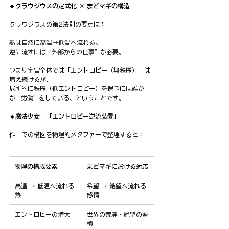
🔹クラウジウスの定式化 × まどマギの構造
クラウジウスの第2法則の要点は：
熱は自然に高温→低温へ流れる。
逆に流すには“外部からの仕事”が必要。
つまり宇宙全体では「エントロピー（無秩序）」は
増え続けるが、
局所的に秩序（低エントロピー）を保つには誰か
が“労働”をしている、ということです。
🔸魔法少女＝「エントロピー逆流装置」
作中での構図を物理的メタファーで整理すると：
物理の構成要素
まどマギにおける対応
高温 → 低温へ流れる
希望 → 絶望へ流れる
熱
感情
エントロピーの増大
世界の荒廃・絶望の蓄
積