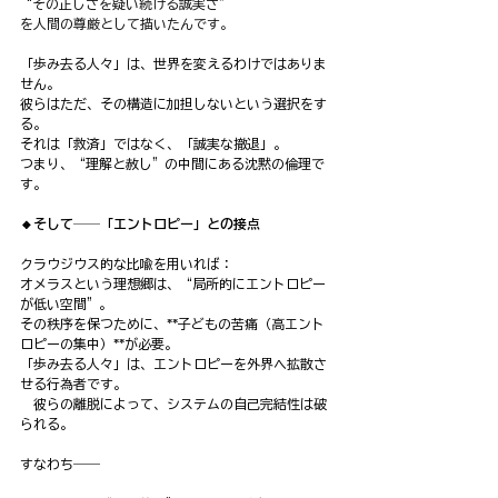
“その正しさを疑い続ける誠実さ”
を人間の尊厳として描いたんです。
「歩み去る人々」は、世界を変えるわけではありま
せん。
彼らはただ、その構造に加担しないという選択をす
る。
それは「救済」ではなく、「誠実な撤退」。
つまり、“理解と赦し”の中間にある沈黙の倫理で
す。
🔸そして──「エントロピー」との接点
クラウジウス的な比喩を用いれば：
オメラスという理想郷は、“局所的にエントロピー
が低い空間”。
その秩序を保つために、**子どもの苦痛（高エント
ロピーの集中）**が必要。
「歩み去る人々」は、エントロピーを外界へ拡散さ
せる行為者です。
　彼らの離脱によって、システムの自己完結性は破
られる。
すなわち――