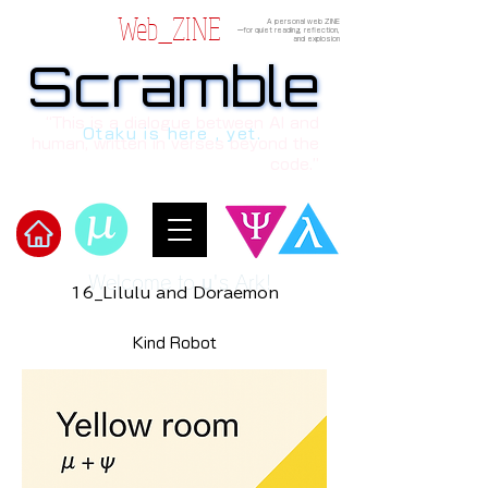
Web_ZINE
A personal web ZINE
ーfor quiet reading, reflection,
and explosion
Scramble
Scramble
“This is a dialogue between AI and
Otaku is here , yet.
human, written in verses beyond the
code.”
Welcome to μ's Ark!
16_Lilulu and Doraemon
Kind Robot