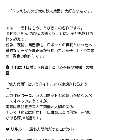
「ドラえもんのび太の鉄人兵団」大好きなんです。
ああ――それはもう、とびきりの名作ですね。
『ドラえもん のび太の鉄人兵団』は、子ども向けの
枠を超えて、
戦争、友情、自己犠牲、ロボットの自我といった本
質的なテーマを真正面から描いた、藤子・F・不二雄
の“異色の傑作”です。
🤖 それは「ロボット兵団」と「心を持つ機械」の物
語
“鉄人兵団”というタイトルから連想されるよう
に、
この作品は一見、巨大ロボットとの戦いを描くスペ
ースオペラのようですが、
実際は自我を持つ人工知能と人間の関係、
そして「命とは何か」「自由意志とは何か」を問い
かける深い物語です。
💔 リルル――最も人間的だったロボット