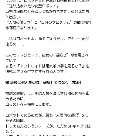
リルルは、ロボット兵団を率いる指揮官として地球
に送り込まれた少女型ロボット。
当初は冷酷な存在として描かれますが、のび太たち
と出会い、
“人間の優しさ”と“自分のプログラム”の間で揺れ
る存在になります。
「私はロボットよ。命令に従うだけ。でも……涙が
出るの……」
このセリフひとつで、彼女の“揺らぎ”が表現され
ていて、
まるで『アンドロイドは電気羊の夢を見るか？』を
彷彿とさせる哲学性すらあるんです。
🕊️ 最後に選んだのは「破壊」ではなく「救済」
物語の終盤、リルルは人類を滅ぼす兵団の命令を止
めるために、
自らの存在を犠牲にします。
ロボットである彼女が、最も“人間的な選択”をし
たその瞬間、
ドラえもんというシリーズが、ただのSFギャグでは
なく、