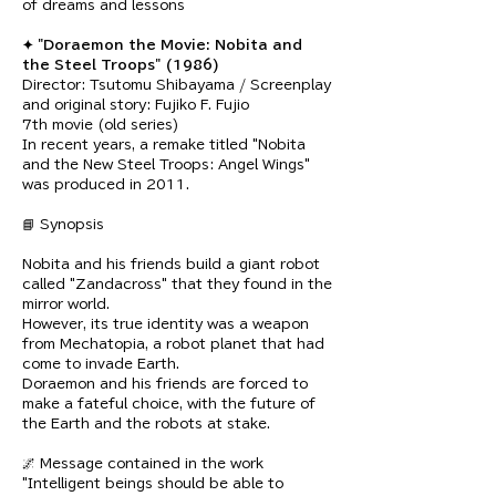
of dreams and lessons
✦ "Doraemon the Movie: Nobita and 
the Steel Troops" (1986)
Director: Tsutomu Shibayama / Screenplay 
and original story: Fujiko F. Fujio
7th movie (old series)
In recent years, a remake titled "Nobita 
and the New Steel Troops: Angel Wings" 
was produced in 2011.
📘 Synopsis
Nobita and his friends build a giant robot 
called "Zandacross" that they found in the 
mirror world.
However, its true identity was a weapon 
from Mechatopia, a robot planet that had 
come to invade Earth.
Doraemon and his friends are forced to 
make a fateful choice, with the future of 
the Earth and the robots at stake.
🌌 Message contained in the work
"Intelligent beings should be able to 