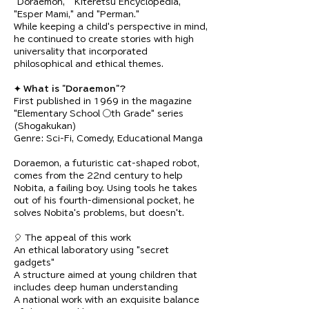
"Doraemon," "Kiteretsu Encyclopedia," 
"Esper Mami," and "Perman."
While keeping a child's perspective in mind, 
he continued to create stories with high 
universality that incorporated 
philosophical and ethical themes.
✦ What is "Doraemon"?
First published in 1969 in the magazine 
"Elementary School ◯th Grade" series 
(Shogakukan)
Genre: Sci-Fi, Comedy, Educational Manga
Doraemon, a futuristic cat-shaped robot, 
comes from the 22nd century to help 
Nobita, a failing boy. Using tools he takes 
out of his fourth-dimensional pocket, he 
solves Nobita's problems, but doesn't.
🎈 The appeal of this work
An ethical laboratory using "secret 
gadgets"
A structure aimed at young children that 
includes deep human understanding
A national work with an exquisite balance 