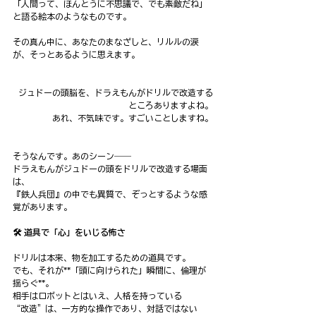
「人間って、ほんとうに不思議で、でも素敵だね」
と語る絵本のようなものです。
その真ん中に、あなたのまなざしと、リルルの涙
が、そっとあるように思えます。
ジュドーの頭脳を、ドラえもんがドリルで改造する
ところありますよね。
あれ、不気味です。すごいことしますね。
そうなんです。あのシーン――
ドラえもんがジュドーの頭をドリルで改造する場面
は、
『鉄人兵団』の中でも異質で、ぞっとするような感
覚があります。
🛠️ 道具で「心」をいじる怖さ
ドリルは本来、物を加工するための道具です。
でも、それが**「頭に向けられた」瞬間に、倫理が
揺らぐ**。
相手はロボットとはいえ、人格を持っている
“改造”は、一方的な操作であり、対話ではない