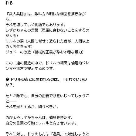
れる
『鉄人兵団』は、敵味方の明快な構図を描きなが
ら、
それを壊していく物語でもあります。
しずかちゃんの言葉（理屈に合わないことをするの
が人間）
リルルの涙（人間に似せて造られた者が、人間以上
の人間性を示す）
ジュドーの改造（機械的正義が孕む不穏な暴力）
この一連の構造の中で、ドリルの場面は倫理的ジレ
ンマを無言で提示するのです。
🧠 ドリルのあとに問われるのは、「それでいいの
か？」
たとえ敵でも、自分の正義で頭をいじってしまうこ
と――
それを是とするか、問うべきか。
のび太やしずかちゃんは、道具を持たず、
自分の言葉と行動でリルルと向き合います。
それに対し、ドラえもんは「道具」で対処しようと