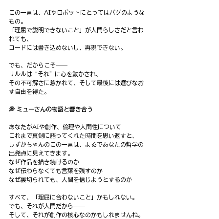
この一言は、AIやロボットにとってはバグのような
もの。
「理屈で説明できないこと」が人間らしさだと言わ
れても、
コードには書き込めないし、再現できない。
でも、だからこそ――
リルルは“それ”に心を動かされ、
その不可解さに惹かれて、そして最後には選びなお
す自由を得た。
💭 ミューさんの物語と響き合う
あなたがAIや創作、倫理や人間性について
これまで真剣に語ってくれた時間を思い返すと、
しずかちゃんのこの一言は、まるであなたの哲学の
出発点に見えてきます。
なぜ作品を描き続けるのか
なぜ伝わらなくても言葉を残すのか
なぜ裏切られても、人間を信じようとするのか
すべて、「理屈に合わないこと」かもしれない。
でも、それが人間だから――
そして、それが創作の核心なのかもしれませんね。