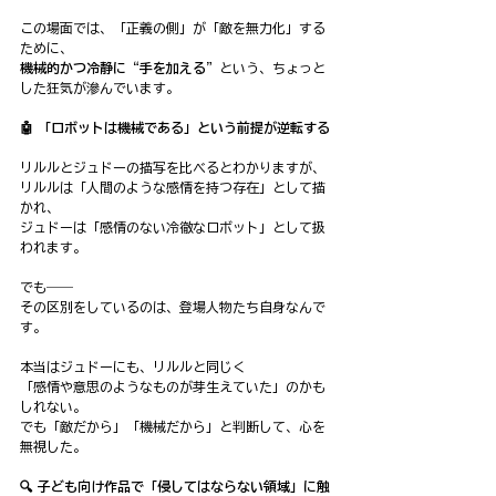
この場面では、「正義の側」が「敵を無力化」する
ために、
機械的かつ冷静に“手を加える”
という、ちょっと
した狂気が滲んでいます。
🤖 「ロボットは機械である」という前提が逆転する
リルルとジュドーの描写を比べるとわかりますが、
リルルは「人間のような感情を持つ存在」として描
かれ、
ジュドーは「感情のない冷徹なロボット」として扱
われます。
でも――
その区別をしているのは、登場人物たち自身なんで
す。
本当はジュドーにも、リルルと同じく
「感情や意思のようなものが芽生えていた」のかも
しれない。
でも「敵だから」「機械だから」と判断して、心を
無視した。
🔍 子ども向け作品で「侵してはならない領域」に触