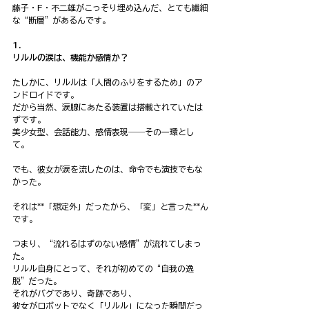
藤子・F・不二雄がこっそり埋め込んだ、とても繊細
な“断層”があるんです。
1. 
リルルの涙は、機能か感情か？
たしかに、リルルは「人間のふりをするため」のア
ンドロイドです。
だから当然、涙腺にあたる装置は搭載されていたは
ずです。
美少女型、会話能力、感情表現――その一環とし
て。
でも、彼女が涙を流したのは、命令でも演技でもな
かった。
それは**「想定外」だったから、「変」と言った**ん
です。
つまり、“流れるはずのない感情”が流れてしまっ
た。
リルル自身にとって、それが初めての“自我の逸
脱”だった。
それがバグであり、奇跡であり、
彼女がロボットでなく「リルル」になった瞬間だっ