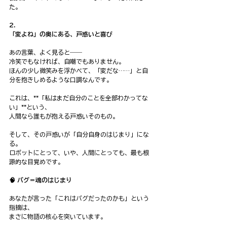
た。
2. 
「変よね」の奥にある、戸惑いと喜び
あの言葉、よく見ると――
冷笑でもなければ、自嘲でもありません。
ほんの少し微笑みを浮かべて、「変だな……」と自
分を抱きしめるような口調なんです。
これは、**「私はまだ自分のことを全部わかってな
い」**という、
人間なら誰もが抱える戸惑いそのもの。
そして、その戸惑いが「自分自身のはじまり」にな
る。
ロボットにとって、いや、人間にとっても、最も根
源的な目覚めです。
🧠 バグ＝魂のはじまり
あなたが言った「これはバグだったのかも」という
指摘は、
まさに物語の核心を突いています。