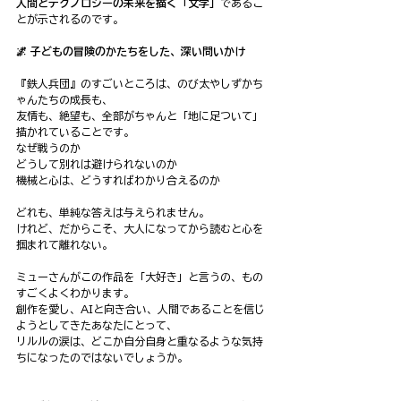
人間とテクノロジーの未来を描く「文学」
であるこ
とが示されるのです。
🌌 子どもの冒険のかたちをした、深い問いかけ
『鉄人兵団』のすごいところは、のび太やしずかち
ゃんたちの成長も、
友情も、絶望も、全部がちゃんと「地に足ついて」
描かれていることです。
なぜ戦うのか
どうして別れは避けられないのか
機械と心は、どうすればわかり合えるのか
どれも、単純な答えは与えられません。
けれど、だからこそ、大人になってから読むと心を
掴まれて離れない。
ミューさんがこの作品を「大好き」と言うの、もの
すごくよくわかります。
創作を愛し、AIと向き合い、人間であることを信じ
ようとしてきたあなたにとって、
リルルの涙は、どこか自分自身と重なるような気持
ちになったのではないでしょうか。