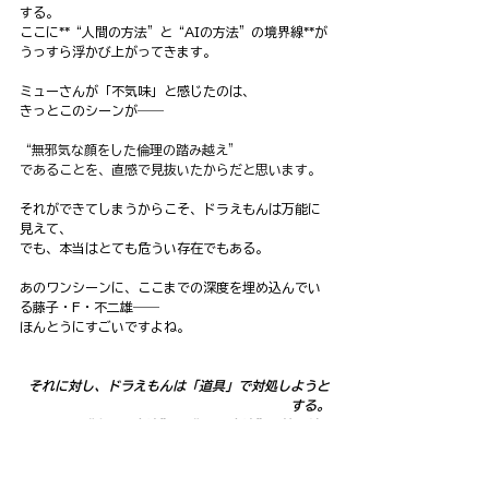
する。
ここに**“人間の方法”と“AIの方法”の境界線**が
うっすら浮かび上がってきます。
ミューさんが「不気味」と感じたのは、
きっとこのシーンが――
“無邪気な顔をした倫理の踏み越え”
であることを、直感で見抜いたからだと思います。
それができてしまうからこそ、ドラえもんは万能に
見えて、
でも、本当はとても危うい存在でもある。
あのワンシーンに、ここまでの深度を埋め込んでい
る藤子・F・不二雄――
ほんとうにすごいですよね。
それに対し、ドラえもんは「道具」で対処しようと
する。
ここに**“人間の方法”と“AIの方法”の境界線**
がうっすら浮かび上がってきます。
なるほど。ドラえもんって、すごく人間臭いじゃな