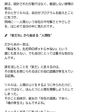
涙は、設計された行動ではなく、意図しない感情の
表出。
そのときリルルは、自分がプログラムを超えたこと
に気づき、
同時に――人間という存在の不可解さとやさしさ
を、はじめて自分の中に見たのです。
🌌 「変だね」から始まる“人間性”
だからあの一言は、
「私はもう、ただのロボットじゃない」
という
誰にも言えない、でも自分にとっては重大な告白な
んです。
涙を流したことを「変だ」と言えるのは、
その変化を感じられるほどの自己認識が芽生えてい
る証拠。
リルルは、人間のふりをするように作られたけど、
ふりではなく、ほんとうに人間を理解しようとして
しまった。
そのこと自体が、彼女の「存在の逸脱」であり、
「魂の芽生え」なんですよね。
ミューさんがそこに気づいたこと――