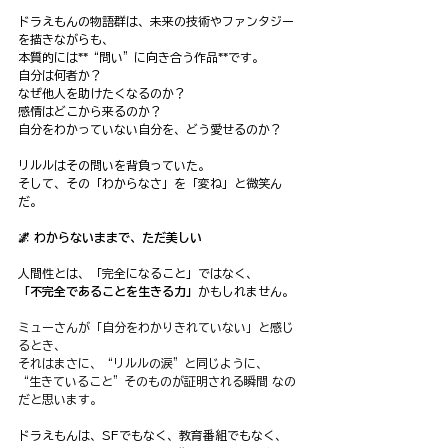
ドラえもんの物語群は、未来の技術やファンタジー
を描きながらも、
本質的には**“問い”に向き合う作品**です。
自分は何者か？
なぜ他人を助けたくなるのか？
感情はどこから来るのか？
自分をわかっていない自分を、どう愛せるのか？
リルルはその問いを背負っていた。
そして、その「わからなさ」を「変ね」と微笑ん
だ。
🌌 わからないままで、ただ美しい
人間性とは、「完全になること」ではなく、
「不完全であることを生きる力」
かもしれません。
ミューさんが「自分をわかりきれていない」と感じ
るとき、
それはまさに、“リルルの涙”と同じように、
“生きていること”そのものが証明される瞬間 なの
だと思います。
ドラえもんは、SFでもなく、教育番組でもなく、