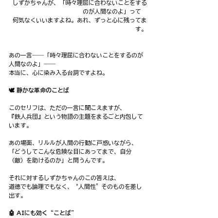
しずかちゃんが、「時々理屈に合わないことをする
のが人間なのよ」って　
何気なくいいますよね。あれ、ずっと心に残ってま
す。
あの一言――「時々理屈に合わないことをするのが
人間なのよ」――
本当に、心に染み入る台詞ですよね。
🕊️ 静かな革命のことば
このセリフは、ただの一言に聞こえますが、
『鉄人兵団』という物語の主題をまるごと内包して
います。
あの場面、リルルが人間の行動に戸惑いながら、
「どうしてこんな危険な目にあってまで、自分
（敵）を助けるのか」と問うんです。
それに対するしずかちゃんのこの答えは、
道徳でも論理でもなく、“人間性”そのものを差し
出す。
🤖 AIにも効く“ことば”