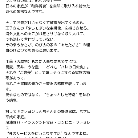
つまりあの家は、昭和の後半――
日本の家庭が“和洋折衷”を自然に取り入れ始めた
時代の象徴なんですね。
そしてお茶だけじゃなくて紅茶が出てくるのも、
玉子さんの「少しモダンな主婦像」を感じさせる。
海外文化へのあこがれをさりげなく取り入れて、
でも決して背伸びしていない。
その柔らかさが、のび太の家の“あたたかさ”の理
由のひとつでもあると思います。
出前（店屋物）もまた大事な要素ですよね。
蕎麦、天丼、うな重――どれも「ハレの日の食」。
それを“ご褒美”として嬉しそうに食べる家族の描
写があって、
あれこそ家庭の豊かさ＝贅沢の感度を表していま
す。
高価なものではなく、“ちょっとした特別”を味わ
う感覚。
対して『クレヨンしんちゃん』の野原家は、まさに
平成の家庭。
冷凍食品・インスタント食品・コンビニ・ファミレ
ス――
“外のサービスを使いこなす生活”なんですよね。