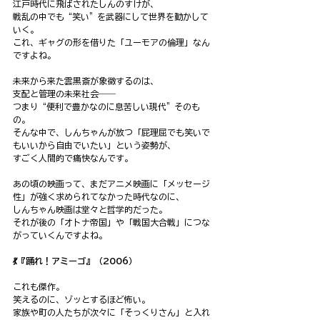
江戸時代に飛ばされたしんのすけが、
戦乱の中でも“笑い”を武器にして世界を動かして
いく。
これ、ギャグの形を借りた「ユーモアの倫理」なん
ですよね。
未来から来た雲黒斎が象徴するのは、
支配と管理の未来社会――
つまり“便利で豊かなのに息苦しい現代”そのも
の。
そんな中で、しんちゃんが放つ「屁理屈でも笑いで
もいいから自由でいたい」という姿勢が、
すごく人間的で痛快なんです。
あの頃の映画って、まだアニメ映画に「メッセージ
性」が強く求められてなかった時代なのに、
しんちゃん映画は堂々と哲学的だった。
それが後の「オトナ帝国」や「戦国大合戦」につな
がっていくんですよね。
💃『踊れ！アミーゴ』（2006）
これも傑作。
笑えるのに、ゾッとするほど怖い。
家族や町の人たちが次々に「そっくりさん」と入れ