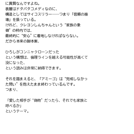
に異質なんですよね。
表層はドタバタコメディなのに、
構造としてはサイコスリラー――つまり「信頼の崩
壊」を扱っている。
けれど、クレヨンしんちゃんという“家族の象
徴”の枠内では、
最終的に“安心”に着地しなければならない。
だから本来の脚本案、
ひろしがコンニャクローンだった
という構想は、倫理ラインを越える可能性が高くて
没になった、
という読みは非常に納得できます。
それを踏まえると、「アミーゴ」は“完成しなかっ
た問い”を抱えたまま終わっているんです。
つまり、
「愛した相手が“偽物”だったら、それでも家族と
呼べるか」
というテーマ。
この“問いの残滓”が、十年後の**『逆襲のロボとー
ちゃん』（2014）**で
完全に結実するんですよね。