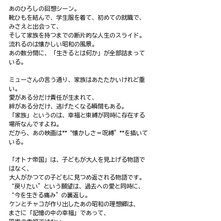
あのひろしの回想シーン。
靴ひもを結んで、学生服を着て、初めての就職で、
みさえと出会って、
そして家族を持つまでの断片的な人生のスライド。
流れるのは懐かしい昭和の風景。
あの数分間に、「生きるとは何か」が全部詰まって
いる。
ミューさんの言う通り、家族はあたたかいけれど重
い。
愛がある分だけ責任が生まれて、
絆がある分だけ、逃げたくなる瞬間もある。
「家族」というのは、幸福と束縛が同時に存在する
場所なんですよね。
だから、あの映画は**“懐かしさ＝呪縛”**を描いて
いる。
「オトナ帝国」は、子どもが大人を見上げる物語で
はなく、
大人がかつての子どもに見つめ返される物語です。
“戻りたい”という願望は、過去への愛と同時に、
“今を生きる痛み”の裏返し。
ケンとチャコが作り出したあの昭和の理想郷は、
まさに「記憶の中の幸福」であって、