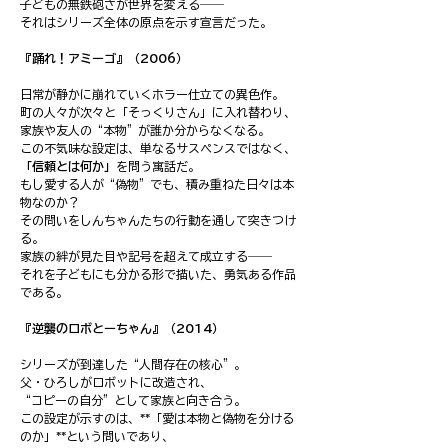
子どもの無鉄砲さが世界を変える――
それはシリーズ全体の原点を示す宣言だった。
『踊れ！アミーゴ』（2006）
日常が静かに崩れていくホラー仕立ての異色作。
町の人々が次々と「そっくりさん」に入れ替わり、
家族や友人の“本物”が誰か分からなくなる。
この不気味な設定は、単なるサスペンスではなく、
「信頼とは何か」
を問う寓話だ。
もし愛する人が“偽物”でも、積み重ねた日々は本
物なのか？
その問いをしんちゃんたちの行動を通して突きつけ
る。
家族の絆が見た目や記号を超えて成立する――
それを子どもにも分かる形で描いた、勇気ある作品
である。
『逆襲のロボとーちゃん』（2014）
シリーズが到達した“人間存在の核心”。
父・ひろしがロボットに改造され、
“コピーの自分”として家族と向き合う。
この設定が示すのは、**「愛は本物と偽物を分ける
のか」**という問いであり、