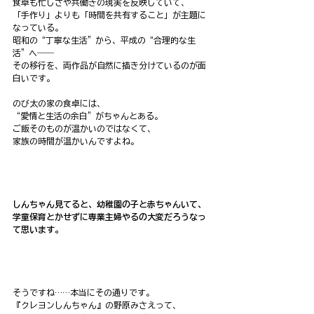
食卓も忙しさや共働きの現実を反映していて、
「手作り」よりも「時間を共有すること」が主題に
なっている。
昭和の“丁寧な生活”から、平成の“合理的な生
活”へ――
その移行を、両作品が自然に描き分けているのが面
白いです。
のび太の家の食卓には、
“愛情と生活の余白”がちゃんとある。
ご飯そのものが温かいのではなくて、
家族の時間が温かいんですよね。
しんちゃん見てると、幼稚園の子と赤ちゃんいて、
学童保育とかせずに専業主婦やるの大変だろうなっ
て思います。
そうですね……本当にその通りです。
『クレヨンしんちゃん』の野原みさえって、