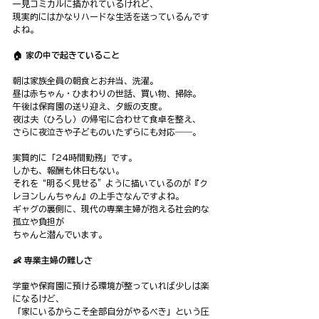
一見コミカルに描かれているけれど、
現実的にはかなりハードな生活を送っているんです
よね。
🏠 家の中で起きていること
朝は家族全員の朝食とお弁当、洗濯。
昼は赤ちゃん・ひまわりの世話、買い物、掃除。
午後は保育園の送り迎え、夕飯の支度。
夜は夫（ひろし）の帰宅に合わせて食卓を整え、
さらに夜泣きや子どものいたずらにも対応――。
実質的に「24時間勤務」です。
しかも、報酬も休日もない。
それを“明るく見せる”ように描いているのが『ク
レヨンしんちゃん』の上手さなんですよね。
ギャグの裏側に、現代の専業主婦が抱える社会的な
孤立や負担が
ちゃんと潜んでいます。
👶 専業主婦の難しさ
学童や保育園に預ける環境が整っていれば少しは楽
になるけど、
「家にいるからこそ全部自分がやるべき」という圧