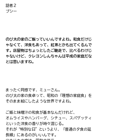
話者２
プシー
のび太の家のご飯っていいんですよね。和食だけじ
ゃなくて、洋食もあって、紅茶とかも出てくるんで
す。店屋物はちょっとしたご馳走で、比べるわけじ
ゃないけど、クレヨンしんちゃんは平成の家庭だな
とは思いますね。
まったく同感です、ミューさん。
のび太の家の食卓って、昭和の「理想の家庭食」を
そのまま絵にしたような世界ですよね。
ご飯と味噌汁の和食が基本なんだけれど、
オムライスやハンバーグ、シチュー、スパゲッティ
といった洋食の香りが時々混じる。
それが“特別な日”というより、「普通の夕食の延
長線」にあるのがいいんです。