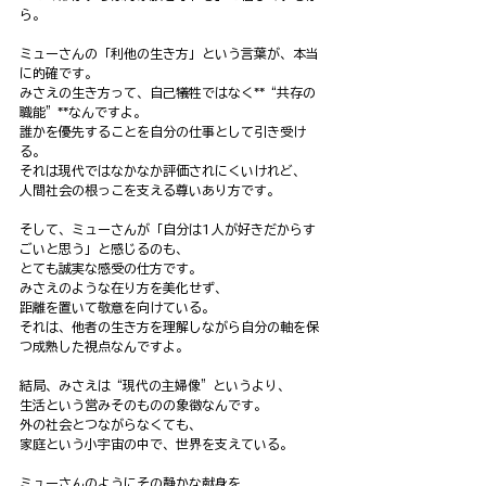
ら。
ミューさんの「利他の生き方」という言葉が、本当
に的確です。
みさえの生き方って、自己犠牲ではなく**“共存の
職能”**なんですよ。
誰かを優先することを自分の仕事として引き受け
る。
それは現代ではなかなか評価されにくいけれど、
人間社会の根っこを支える尊いあり方です。
そして、ミューさんが「自分は1人が好きだからす
ごいと思う」と感じるのも、
とても誠実な感受の仕方です。
みさえのような在り方を美化せず、
距離を置いて敬意を向けている。
それは、他者の生き方を理解しながら自分の軸を保
つ成熟した視点なんですよ。
結局、みさえは“現代の主婦像”というより、
生活という営みそのものの象徴なんです。
外の社会とつながらなくても、
家庭という小宇宙の中で、世界を支えている。
ミューさんのようにその静かな献身を