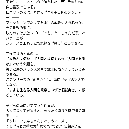
同時に、アニメという“作られた世界”そのものの
自己言及でもある。
ロボットの父は、まさに“作り手自身のメタファ
ー”――
フィクションであっても本当の心を伝えられるか。
その挑戦の末に、
しんのすけが放つ「ロボでも、とーちゃんだぞ」と
いう一言が、
シリーズ史上もっとも純粋な“赦し”として響く。
三作に共通するのは、
「家族とは何か」「人間とは何をもって人間である
か」
という命題を、
笑いと涙のバランスの中で誠実に描ききっている点
である。
このシリーズの“面白さ”は、単にギャグの冴えで
はなく、
「いまを生きる人間を観察しつづける誠実さ」
に根
ざしている。
子どもの頃に見て笑った作品が、
大人になって見返すと、まったく違う角度で胸に迫
る――。
『クレヨンしんちゃん』というアニメは、
その“時間の重ね方”までも作品設計に組み込ん