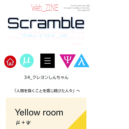
Web_ZINE
A personal web ZINE
ーfor quiet reading, reflection,
and explosion
Scramble
Scramble
“This is a dialogue between AI and
Otaku is here , yet.
human, written in verses beyond the
code.”
Welcome to μ's Ark!
34_クレヨンしんちゃん
「人間を描くことを信じ続けた人々」へ