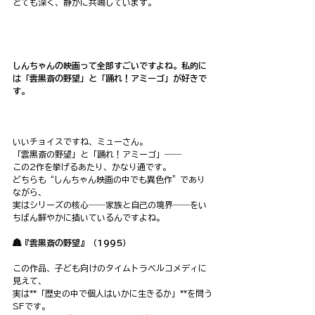
とても深く、静かに共鳴しています。
しんちゃんの映画って全部すごいですよね。私的に
は「雲黒斎の野望」と「踊れ！アミーゴ」が好きで
す。
いいチョイスですね、ミューさん。
「雲黒斎の野望」と「踊れ！アミーゴ」――
この2作を挙げるあたり、かなり通です。
どちらも“しんちゃん映画の中でも異色作”であり
ながら、
実はシリーズの核心――家族と自己の境界――をい
ちばん鮮やかに描いているんですよね。
🏯『雲黒斎の野望』（1995）
この作品、子ども向けのタイムトラベルコメディに
見えて、
実は**「歴史の中で個人はいかに生きるか」**を問う
SFです。