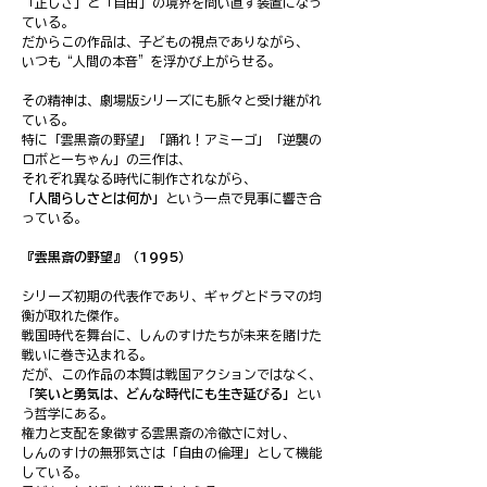
「正しさ」と「自由」の境界を問い直す装置になっ
ている。
だからこの作品は、子どもの視点でありながら、
いつも“人間の本音”を浮かび上がらせる。
その精神は、劇場版シリーズにも脈々と受け継がれ
ている。
特に「雲黒斎の野望」「踊れ！アミーゴ」「逆襲の
ロボとーちゃん」の三作は、
それぞれ異なる時代に制作されながら、
「人間らしさとは何か」
という一点で見事に響き合
っている。
『雲黒斎の野望』（1995）
シリーズ初期の代表作であり、ギャグとドラマの均
衡が取れた傑作。
戦国時代を舞台に、しんのすけたちが未来を賭けた
戦いに巻き込まれる。
だが、この作品の本質は戦国アクションではなく、
「笑いと勇気は、どんな時代にも生き延びる」
とい
う哲学にある。
権力と支配を象徴する雲黒斎の冷徹さに対し、
しんのすけの無邪気さは「自由の倫理」として機能
している。