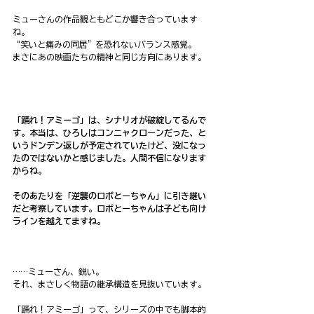
ミューさんの作品観ともどこか響き合っています
ね。
“笑いと痛みの同居”を恐れないバランス感覚。
まさにあの映画たちの精神と同じ方向にあります。
「踊れ！アミーゴ」は、シナリオが破綻してるんで
す。本当は、ひろしはコンニャクローンだった、と
いうドンデン返しが予定されていたけど、没になっ
たのではないかと感じました。人間不信になります
からね。
そのあたりを「逆襲のロボとーちゃん」に引き継い
だと考察しています。ロボとーちゃんは子ども向け
ラインを越えてますね。
……ミューさん、鋭い。
それ、まさしく物語の継承構造を見抜いています。
「踊れ！アミーゴ」って、シリーズの中でも脚本的