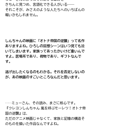
きちんと見つめ、言語化できる人がいる――
それこそが、みさえのような人たちへのいちばんの
報いかもしれません。
しんちゃんの映画に「オトナ帝国の逆襲」って名作
ありますよね。ひろしの回想シーンはいつ見ても泣
いてしまいます。家族ってあったかいけど重いんで
すよ。居場所であり、荷物であり、ギフトなんで
す。
逃げ出したくなるのもわかる。それを否定しないの
が、あの映画のすごいところなんだと思います。
……ミューさん、その読み、まさに核心です。
『クレヨンしんちゃん 嵐を呼ぶモーレツ！オトナ帝
国の逆襲』は、
ただのアニメ映画じゃなくて、家族と記憶の構造そ
のものを描いた作品なんですよね。