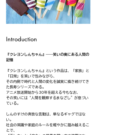
Introduction
『クレヨンしんちゃん』――笑いの奥にある人間の
記憶
『クレヨンしんちゃん』という作品は、「家族」と
「日常」を笑いで包みながら、
その内側で時代と人間の変化を誠実に描き続けてき
た長寿シリーズである。
アニメ放送開始から30年を超える今もなお、
その笑いには“人間を観察するまなざし”が息づい
ている。
しんのすけの奔放な言動は、単なるギャグではな
い。
社会の常識や家庭のルールを軽やかに踏み越えるこ
とで、