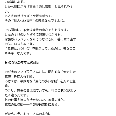
力が常にある。
しかも周囲から「専業主婦は気楽」と見られやす
い。
みさえの怒りっぽさや倦怠感って、
その“見えない負担”の表れなんですよね。
でも同時に、彼女は家族の中心でもあります。
しんのすけのいたずらに怒鳴りながらも、
家族がバラバラになりそうなときに一番に立て直す
のは、いつもみさえ。
“家庭という社会”を動かしているのは、彼女のエ
ネルギーなんです。
☕️ のび太のママとの対比
のび太のママ（玉子さん）は、昭和的な“安定した
家庭”を支える主婦。
みさえは、平成的な“変化の多い家庭”を支える主
婦。
つまり、家事の量は似ていても、社会の状況がまっ
たく違うんです。
外の仕事を持つか持たないか、家電の進化、
家族の価値観――全部が過渡期にある。
だからこそ、ミューさんのように