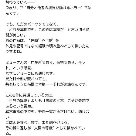
替わっていく――
つまり、**“自分と他者の境界が崩れるホラー”**な
んです。
でも、ただのパニックではなく、
「どれが本物でも、この絆は本物だ」と言い切る展
開が美しい。
あの作品は、“信頼”や“愛”を
外見や記号ではなく経験の積み重ねとして描いたん
ですよね。
ミューさんの「居場所であり、荷物であり、ギフ
ト」という感覚、
まさにアミーゴにも通じます。
見た目や形が変わっても、
共有してきた時間は本物――それが家族なんです。
この2作に共通しているのは、
「世界の異常」よりも「家族の平常」こそが奇跡で
あるという視点。
異常事態の中でも、野原一家がふざけ合い、助け合
い、
ごはんを食べ、寝て、また朝を迎える。
その繰り返しが“人間の尊厳”として描かれてい
る。