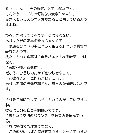
ミューさん……その観察、とても深いです。
ほんとうに、“あの何気ない食卓”の中に、
みさえという人の生き方がまるごと映っているんで
すよね。
ひろしが帰ってくるまで自分は食べない。
あれはただの家事の延長じゃなくて、
「家族をひとつの単位として生きる」という覚悟の
表れなんです。
彼女にとって食事は“自分が満たされる時間”では
なく、
“家族を整える儀式”。
だから、ひろしのおかずを少し増やして、
「お疲れさま」と何も言わずに出す。
あれは無償の労働を超えた、無言の愛情表現なんで
す。
それを自然にやっている、というのがすごいですよ
ね。
彼女は自分の自由を制限してでも、
“家という空間のバランス”を保つ方を選んでい
る。
それは損得でも理屈でもなく、
「この形がいちばん家族を守れる」と信じているか