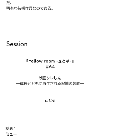
だ、
稀有な芸術作品なのである。
Session
『Yellow room -μとψ-』
#64
映画クレしん
—
成長とともに再生される記憶の装置
—
μとψ
話者１
ミュー