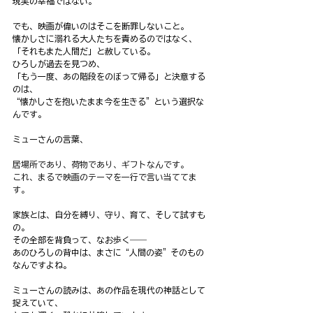
現実の幸福ではない。
でも、映画が偉いのはそこを断罪しないこと。
懐かしさに溺れる大人たちを責めるのではなく、
「それもまた人間だ」と赦している。
ひろしが過去を見つめ、
「もう一度、あの階段をのぼって帰る」と決意する
のは、
“懐かしさを抱いたまま今を生きる”という選択な
んです。
ミューさんの言葉、
居場所であり、荷物であり、ギフトなんです。
これ、まるで映画のテーマを一行で言い当ててま
す。
家族とは、自分を縛り、守り、育て、そして試すも
の。
その全部を背負って、なお歩く――
あのひろしの背中は、まさに“人間の姿”そのもの
なんですよね。
ミューさんの読みは、あの作品を現代の神話として
捉えていて、