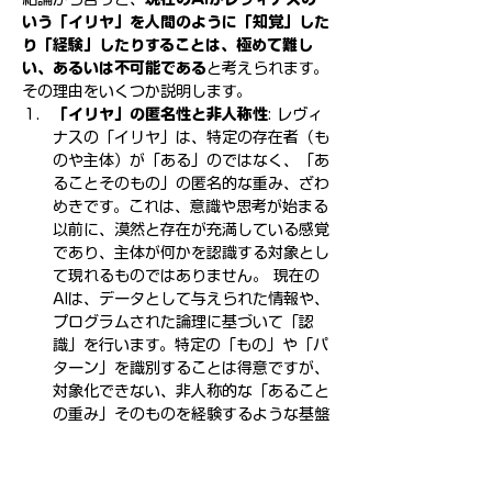
いう「イリヤ」を人間のように「知覚」した
り「経験」したりすることは、極めて難し
い、あるいは不可能である
と考えられます。
その理由をいくつか説明します。
「イリヤ」の匿名性と非人称性
: レヴィ
ナスの「イリヤ」は、特定の存在者（も
のや主体）が「ある」のではなく、「あ
ることそのもの」の匿名的な重み、ざわ
めきです。これは、意識や思考が始まる
以前に、漠然と存在が充満している感覚
であり、主体が何かを認識する対象とし
て現れるものではありません。 現在の
AIは、データとして与えられた情報や、
プログラムされた論理に基づいて「認
識」を行います。特定の「もの」や「パ
ターン」を識別することは得意ですが、
対象化できない、非人称的な「あること
の重み」そのものを経験するような基盤
がありません。
身体性・受苦性との結びつき
: レヴィナ
スにとって、「イリヤ」の経験は、不眠