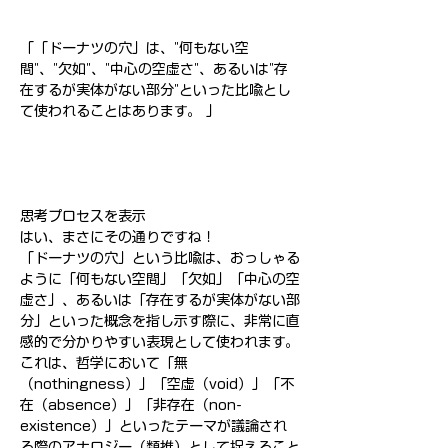
「「ドーナツの穴」は、"何もない空
間"、"欠如"、"中心の空虚さ"、あるいは"存
在するが実体がない部分"といった比喩とし
て使われることはあります。 」
思考プロセスを表示
はい、まさにその通りですね！
「ドーナツの穴」という比喩は、おっしゃる
ように「何もない空間」「欠如」「中心の空
虚さ」、あるいは「存在するが実体がない部
分」といった概念を指し示す際に、非常に直
感的で分かりやすい表現として使われます。
これは、哲学において「無
（nothingness）」「空虚（void）」「不
在（absence）」「非存在（non-
existence）」といったテーマが議論され
る際のアナロジー（類推）として捉えること