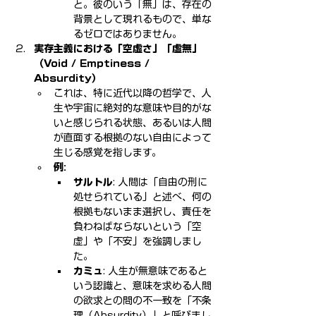
と。彼のいう「無」は、存在の
背景として現れるもので、単な
るゼロではありません。
実存主義における「空虚さ」「虚無」
（Void / Emptiness / 
Absurdity）
これは、特に近代以降の哲学で、人
生や宇宙に絶対的な意味や目的がな
いと感じられる状態、あるいは人間
が直面する根拠のない自由によって
生じる感覚を指します。
例:
サルトル
: 人間は「自由の刑に
処せられている」と述べ、何の
根拠もないまま選択し、責任を
負わねばならないという「空
虚」や「不安」を強調しまし
た。
カミュ
: 人生が無意味であると
いう認識と、意味を求める人間
の欲求との間の不一致を「不条
理（Absurdity）」と呼びまし