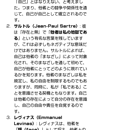
「自己」とはなりえない、と考えまし
た。つまり、他者との闘争や関係性を通
じて、自己が自己として確立されるので
す。
サルトル（Jean-Paul Sartre）
: 彼
は『存在と無』で「
他者は私の地獄であ
る
」という有名な言葉を残しています
が、これは必ずしもネガティブな意味だ
けではありません。サルトルによれば、
自己は他者の「まなざし」によって対象
化され、そのまなざしを通して初めて、
自己が他者にとってどのように現れてい
るかを知ります。他者のまなざしは私を
規定し、私の自由を制限するものでもあ
りますが、同時に、私が「私である」こ
とを意識させる契機ともなります。自己
は他者の存在によって自分の存在を意識
し、自己の自由や責任を自覚するので
す。
レヴィナス（Emmanuel 
Levinas）
: レヴィナスは、他者を
「
顔（face）
」として捉え、他者との