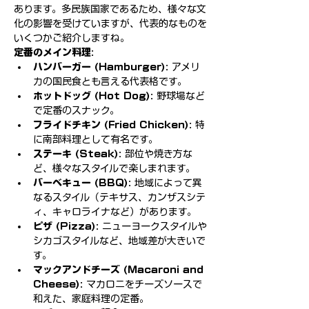
あります。多民族国家であるため、様々な文
化の影響を受けていますが、代表的なものを
いくつかご紹介しますね。
定番のメイン料理:
ハンバーガー (Hamburger):
 アメリ
カの国民食とも言える代表格です。
ホットドッグ (Hot Dog):
 野球場など
で定番のスナック。
フライドチキン (Fried Chicken):
 特
に南部料理として有名です。
ステーキ (Steak):
 部位や焼き方な
ど、様々なスタイルで楽しまれます。
バーベキュー (BBQ):
 地域によって異
なるスタイル（テキサス、カンザスシテ
ィ、キャロライナなど）があります。
ピザ (Pizza):
 ニューヨークスタイルや
シカゴスタイルなど、地域差が大きいで
す。
マックアンドチーズ (Macaroni and 
Cheese):
 マカロニをチーズソースで
和えた、家庭料理の定番。