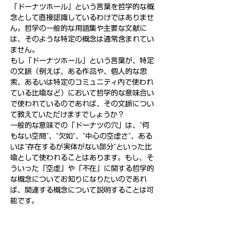
「ドーナツホール」という言葉を哲学的な概
念として直接認識しているわけではありませ
ん。哲学の一般的な用語集や主要な文献に
は、そのような特定の概念は通常含まれてい
ません。
もし「ドーナツホール」という言葉が、特定
の文脈（例えば、ある作品や、個人的な思
索、あるいは特定のコミュニティ内で使われ
ている比喩など）において哲学的な意味合い
で使われているのであれば、その文脈につい
て教えていただけますでしょうか？
一般的な意味での「ドーナツの穴」は、"何
もない空間"、"欠如"、"中心の空虚さ"、ある
いは"存在するが実体がない部分"といった比
喩として使われることはあります。もし、そ
ういった「空虚」や「不在」に関する哲学的
な概念についてお知りになりたいのであれ
ば、関連する概念について説明することは可
能です。