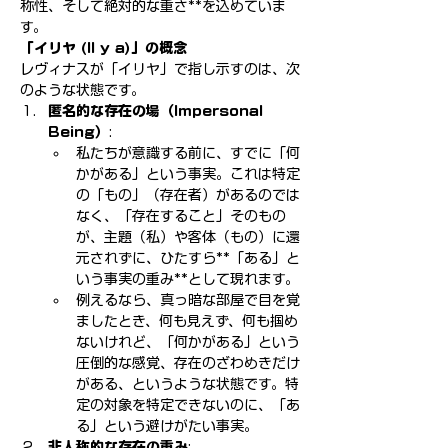
称性、そして絶対的な重さ**を込めていま
す。
「イリヤ (Il y a)」の概念
レヴィナスが「イリヤ」で指し示すのは、次
のような状態です。
匿名的な存在の場（Impersonal 
Being）
:
私たちが意識する前に、すでに「何
かがある」という事実。これは特定
の「もの」（存在者）があるのでは
なく、「存在すること」そのもの
が、主題（私）や客体（もの）に還
元されずに、ひたすら**「ある」と
いう事実の重み**として現れます。
例えるなら、真っ暗な部屋で目を覚
ましたとき、何も見えず、何も掴め
ないけれど、「何かがある」という
圧倒的な感覚、存在のざわめきだけ
がある、というような状態です。特
定の対象を特定できないのに、「あ
る」という避けがたい事実。
非人称的な存在の重み
: