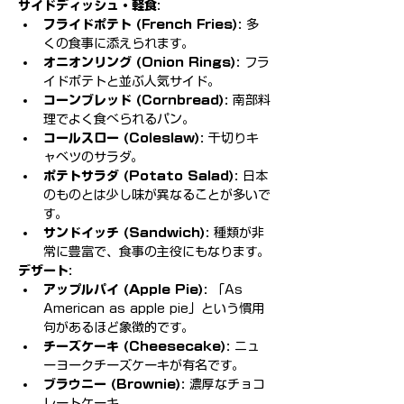
サイドディッシュ・軽食:
フライドポテト (French Fries):
 多
くの食事に添えられます。
オニオンリング (Onion Rings):
 フラ
イドポテトと並ぶ人気サイド。
コーンブレッド (Cornbread):
 南部料
理でよく食べられるパン。
コールスロー (Coleslaw):
 千切りキ
ャベツのサラダ。
ポテトサラダ (Potato Salad):
 日本
のものとは少し味が異なることが多いで
す。
サンドイッチ (Sandwich):
 種類が非
常に豊富で、食事の主役にもなります。
デザート:
アップルパイ (Apple Pie):
 「As 
American as apple pie」という慣用
句があるほど象徴的です。
チーズケーキ (Cheesecake):
 ニュ
ーヨークチーズケーキが有名です。
ブラウニー (Brownie):
 濃厚なチョコ
レートケーキ。