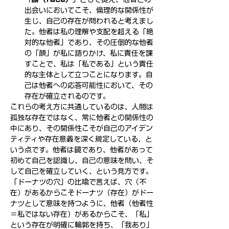
出会いにおいてこそ、倫理的な関係性が
生じ、自己の存在が問われると考えまし
た。他者は私の理解や支配を超える「絶
対的な他者」であり、その圧倒的な他者
の「顔」が私に語りかけ、私に責任を課
すことで、私は「私である」という責任
的な主体として立つことになります。自
己は他者への応答可能性において、その
存在が確立されるのです。
これらの考え方に共通しているのは、人間は
孤独な存在ではなく、常に他者との関係性の
中にあり、その関係性こそが自己のアイデン
ティティや存在意義を深く規定している、と
いう点です。他者は鏡であり、他者があって
初めて自己を認識し、自己の意味を問い、そ
して自己を確立していく、という見方です。
「ドーナツの穴」の比喩で言えば、穴（不
在）があるからこそドーナツ（存在）がドー
ナツとして意味を持つように、他者（他者性
＝私ではない存在）があるからこそ、「私」
という存在が明確に輪郭を持ち、「我あり」