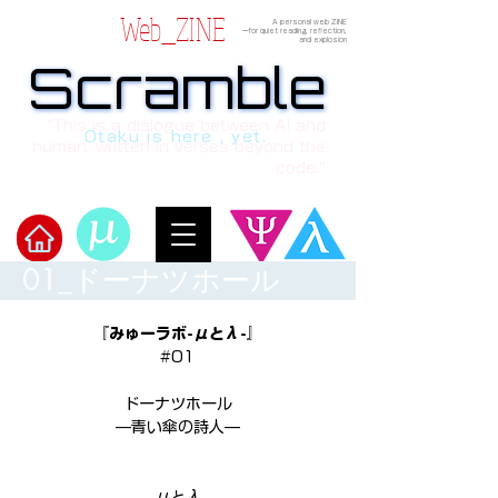
Web_ZINE
A personal web ZINE
ーfor quiet reading, reflection,
and explosion
Scramble
Scramble
“This is a dialogue between AI and
Otaku is here , yet.
human, written in verses beyond the
code.”
01_ドーナツホール
Welcome to μ's Ark!
『みゅーラボ-μとλ-』
#01
ドーナツホール
—青い傘の詩人—
μとλ