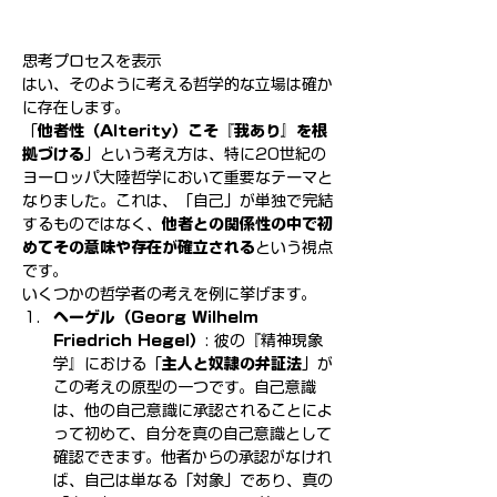
思考プロセスを表示
はい、そのように考える哲学的な立場は確か
に存在します。
「
他者性（Alterity）こそ『我あり』を根
拠づける
」という考え方は、特に20世紀の
ヨーロッパ大陸哲学において重要なテーマと
なりました。これは、「自己」が単独で完結
するものではなく、
他者との関係性の中で初
めてその意味や存在が確立される
という視点
です。
いくつかの哲学者の考えを例に挙げます。
ヘーゲル（Georg Wilhelm 
Friedrich Hegel）
: 彼の『精神現象
学』における「
主人と奴隷の弁証法
」が
この考えの原型の一つです。自己意識
は、他の自己意識に承認されることによ
って初めて、自分を真の自己意識として
確認できます。他者からの承認がなけれ
ば、自己は単なる「対象」であり、真の